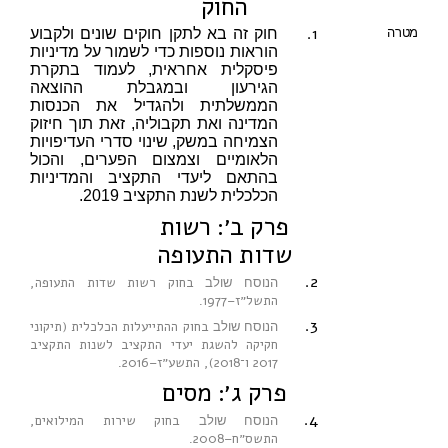
החוק
1.
מטרה
חוק זה בא לתקן חוקים שונים ולקבוע
הוראות נוספות כדי לשמור על מדיניות
פיסקלית אחראית, לעמוד בתקרת
הגירעון ובמגבלת ההוצאה
הממשלתית ולהגדיל את הכנסות
המדינה ואת תקבוליה, זאת תוך חיזוק
הצמיחה במשק, שינוי סדרי העדיפויות
הלאומיים וצמצום הפערים, והכול
בהתאם ליעדי התקציב והמדיניות
הכלכלית לשנת התקציב 2019.
פרק ב׳: רשות
שדות התעופה
2.
בחוק רשות שדות התעופה,
הנוסח שולב
התשל״ז–1977
.
3.
בחוק ההתייעלות הכלכלית (תיקוני
הנוסח שולב
חקיקה להשגת יעדי התקציב לשנות התקציב
2017 ו־2018), התשע״ז–2016
.
פרק ג׳: מסים
4.
בחוק שירות המילואים,
הנוסח שולב
התשס״ח–2008
.