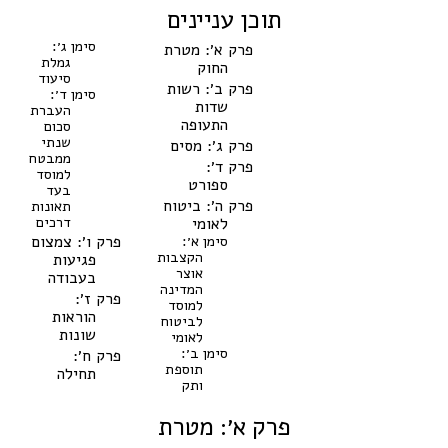
תוכן עניינים
סימן ג׳:
פרק א׳: מטרת
גמלת
החוק
סיעוד
פרק ב׳: רשות
סימן ד׳:
שדות
העברת
התעופה
סכום
שנתי
פרק ג׳: מסים
ממבטח
פרק ד׳:
למוסד
ספורט
בעד
פרק ה׳: ביטוח
תאונות
דרכים
לאומי
סימן א׳:
פרק ו׳: צמצום
הקצבות
פגיעות
אוצר
בעבודה
המדינה
פרק ז׳:
למוסד
הוראות
לביטוח
שונות
לאומי
סימן ב׳:
פרק ח׳:
תוספת
תחילה
ותק
פרק א׳: מטרת