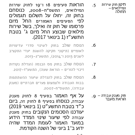
5.
סעיפים 18
ו־19 לחוק שירות
חוק שירות
תיקון
הוראות
המילואים
–
המילואים, התשס״ח–2008
, כנוסחם
תחולה
בחוק זה, יחולו על תשלום תגמולים
הסעיפים האמורים
לפי
החל מיום
פרסומו של חוק זה ואילך, בשל שירות
מילואים שבוצע החל מיום ג׳ בטבת
התשע״ז (1 בינואר 2017).
6.
בחוק לשינוי סדרי עדיפויות
הנוסח שולב
לאומיים (תיקוני חקיקה להשגת יעדי התקציב
לשנים 2013 ו־2014), התשע״ג–2013
.
7.
בחוק מס הכנסה (הגדלת נקודות
הנוסח שולב
זיכוי להורים – הוראת שעה), התשע״ז–2017
.
8.
בחוק להגדלת שיעור ההשתתפות
הנוסח שולב
בכוח העבודה ולצמצום פערים חברתיים (מענק
עבודה), התשס״ח–2007
.
9.
בסעיף 8 לחוק מענק
חוק מענק עבודה
–
על אף האמור
הוראת מעבר
עבודה
בסעיף 8 לחוק זה
, כנוסחו
, ביום
כ״ד בטבת התשע״ט (1 בינואר 2019)
בחוק מענק
יעודכנו הסכומים הנקובים
עבודה
לפי שיעור שינוי המדד הידוע
במועד האמור לעומת המדד שהיה
ידוע ב־1 ביוני של השנה הקודמת.