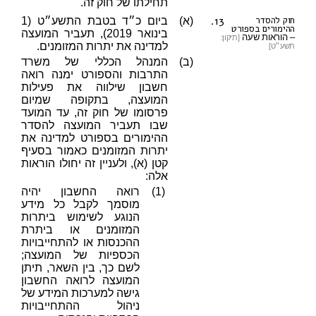
תחילתו של חוק זה.
13.
חוק להסדר
(א)
ביום כ״ד בטבת התשע״ט (1
ההימורים בספורט
בינואר 2019), תעביר המועצה
– הוראות שעה
[תיקון:
למדינה את יתרות המזומנים.
תשע״ט]
(ב)
המנהל הכללי של משרד
התרבות והספורט ימנה רואה
חשבון שילווה את פעילות
המועצה, בתקופה שמיום
פרסומו של חוק זה, עד המועד
שבו תעביר המועצה להסדר
ההימורים בספורט למדינה את
יתרות המזומנים כאמור בסעיף
קטן (א), ולעניין זה יחולו הוראות
אלה:
(1)
רואה החשבון יהיה
מוסמך לקבל כל מידע
הנוגע לשימוש ביתרות
המזומנים או ביתרת
ההכנסות או להתחייבויות
הכספיות של המועצה;
לשם כך, בין השאר, תיתן
המועצה לרואה החשבון
גישה למערכות המידע של
ניהול ההתחייבויות