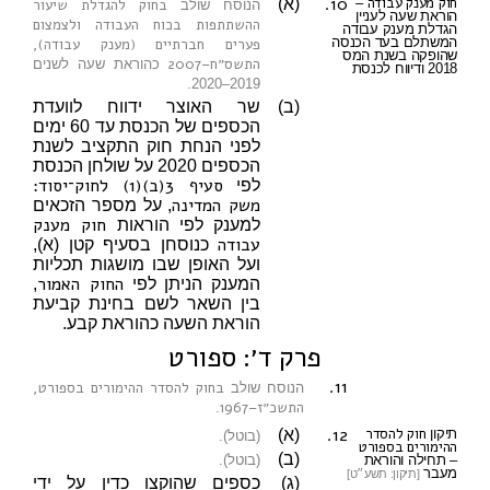
10.
חוק מענק עבודה
–
(א)
בחוק להגדלת שיעור
הנוסח שולב
הוראת שעה לעניין
ההשתתפות בכוח העבודה ולצמצום
הגדלת מענק עבודה
המשתלם בעד הכנסה
פערים חברתיים (מענק עבודה),
שהופקה בשנת המס
התשס״ח–2007
כהוראת שעה לשנים
2018 ודיווח לכנסת
2019–2020.
(ב)
שר האוצר ידווח לוועדת
הכספים של הכנסת עד 60 ימים
לפני הנחת חוק התקציב לשנת
הכספים 2020 על שולחן הכנסת
סעיף 3(ב)(1) לחוק־יסוד:
לפי
משק המדינה
, על מספר הזכאים
חוק מענק
למענק לפי הוראות
עבודה
כנוסחן בסעיף קטן (א),
ועל האופן שבו מושגות תכליות
החוק האמור
המענק הניתן לפי
,
בין השאר לשם בחינת קביעת
הוראת השעה כהוראת קבע.
פרק ד׳: ספורט
11.
בחוק להסדר ההימורים בספורט,
הנוסח שולב
התשכ״ז–1967
.
12.
חוק להסדר
תיקון
(א)
(בוטל).
ההימורים בספורט
(ב)
– תחילה והוראת
(בוטל).
מעבר
[תיקון: תשע״ט]
(ג)
כספים שהוקצו כדין על ידי