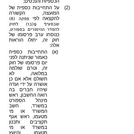
הכספיות והנכסים;
(2)
על התחייבות כספית של
המועצה, הקשורה
פסקה (6)
להקצאה לפי
שבסעיף 9(ב1) לחוק
להסדר ההימורים בספורט
,
כנוסחו ערב פרסומו של
חוק זה, יחולו הוראות
אלה:
(א)
התחייבות כספית
כאמור שניתנה לפני
יום פרסומו של חוק
זה, וטרם שולמה
במלואה, לא
תשולם אלא אם כן
אושרה על ידי ועדה
שיהיו חברים בה
רואה החשבון, ראש
מינהל הספורט
במשרד, חשב
המשרד או מי
מטעמו, ראש אגף
תקציבים ותכנון
במשרד או מי
מטעמו והיועץ