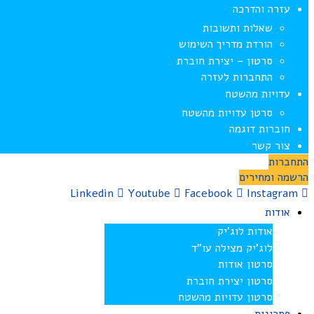
עזרה והדרכה
שאלות ותשובות
הורדת מדריך השימוש
סרטון – יצירת חוברת
התחברות לעזרה
עדויות מהשטח
סרטן עדויות מהשטח
חוברות דוגמה
צור קשר
התחברות
הרשמה ומחירים
Linkedin
Youtube
Facebook
Instagram
אודות
אודות לוג’יק
לוג’יק מצילה עו”ד
סרטון אודות
סרטון יצירת חוברת
סרטון עדויות מהשטח