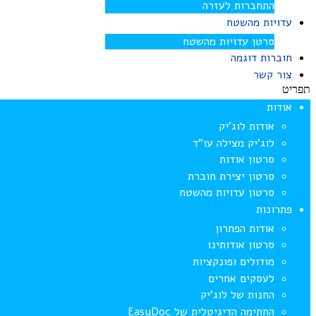
התחברות לעזרה
עדויות מהשטח
סרטן עדויות מהשטח
חוברות דוגמה
צור קשר
תפריט
אודות
אודות לוג’יק
לוג’יק מצילה עו”ד
סרטון אודות
סרטון יצירת חוברת
סרטון עדויות מהשטח
פתרונות
אודות הפתרון
סרטון אודותינו
מודולים ופונקציות
לעסקים אחרים
החנות של לוג’יק
החתימה הדיגיטלית של EasyDoc