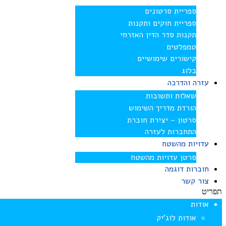
ספריית סרטונים
ספריית חוקים ותקנות
תקנות סדר הדין האזרחי
טמפלטים
קישורים שימושיים
בלוג
עזרה והדרכה
שאלות ותשובות
הורדת מדריך השימוש
סרטון – יצירת חוברת
התחברות לעזרה
עדויות מהשטח
סרטן עדויות מהשטח
חוברות דוגמה
צור קשר
תפריט
אודות
אודות לוג’יק