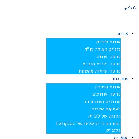
לוג'יק
אודות
אודות לוג’יק
לוג’יק מצילה עו”ד
סרטון אודות
סרטון יצירת חוברת
סרטון עדויות מהשטח
פתרונות
אודות הפתרון
סרטון אודותינו
מודולים ופונקציות
לעסקים אחרים
החנות של לוג’יק
החתימה הדיגיטלית של EasyDoc
בלוג’יק
הספריה