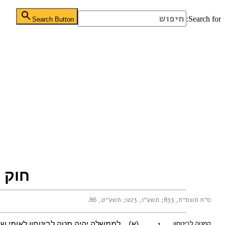
Search for:
Search Button
חוק ה
ס״ח תשס״ח, 833
;
תשע״ו, 1223
;
תשע״ט, 86
.
1.
המטה לביטחון
(א)
לממשלה יהיה מטה לביטחון לאומי 