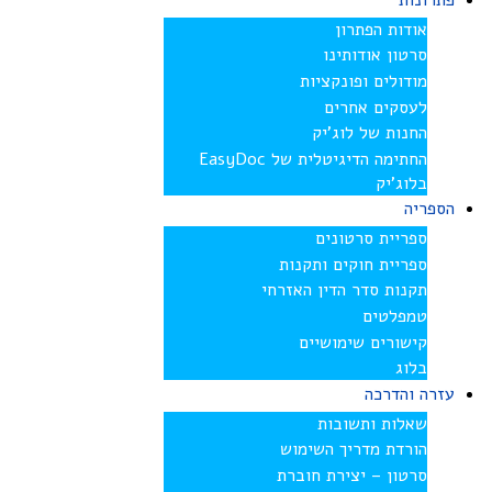
פתרונות
אודות הפתרון
סרטון אודותינו
מודולים ופונקציות
לעסקים אחרים
החנות של לוג’יק
החתימה הדיגיטלית של EasyDoc
בלוג’יק
הספריה
ספריית סרטונים
ספריית חוקים ותקנות
תקנות סדר הדין האזרחי
טמפלטים
קישורים שימושיים
בלוג
עזרה והדרכה
שאלות ותשובות
הורדת מדריך השימוש
סרטון – יצירת חוברת