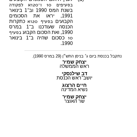
בסעיפים 10
ו־120א לפקודה
בשנת המס 1990 וב־1 בינואר
1991, יראו את הסכומים
בסעיף 120א
הקבועים
כתקרות
הכנסה שעודכנו ב־1 במרס
בסעיף
1990, ואת הסכום הקבוע
10
כסכום שהיה ב־1 בינואר
1990.
נתקבל בכנסת ביום ג׳ בניסן התש״ן (29 במרס 1990).
יצחק שמיר
ראש הממשלה
דב שילנסקי
יושב־ראש הכנסת
חיים הרצוג
נשיא המדינה
יצחק שמיר
שר האוצר