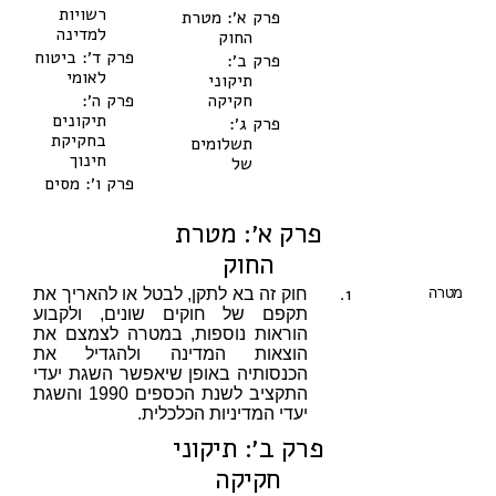
רשויות
פרק א׳: מטרת
למדינה
החוק
פרק ד׳: ביטוח
פרק ב׳:
לאומי
תיקוני
חקיקה
פרק ה׳:
תיקונים
פרק ג׳:
בחקיקת
תשלומים
חינוך
של
פרק ו׳: מסים
פרק א׳: מטרת
החוק
1.
מטרה
חוק זה בא לתקן, לבטל או להאריך את
תקפם של חוקים שונים, ולקבוע
הוראות נוספות, במטרה לצמצם את
הוצאות המדינה ולהגדיל את
הכנסותיה באופן שיאפשר השגת יעדי
התקציב לשנת הכספים 1990 והשגת
יעדי המדיניות הכלכלית.
פרק ב׳: תיקוני
חקיקה