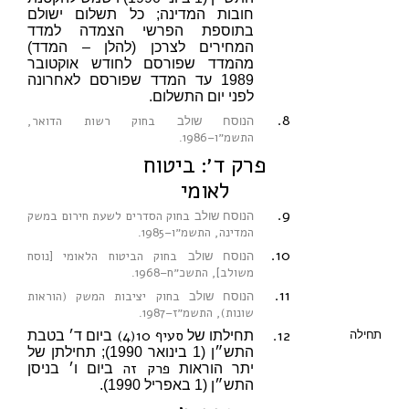
חובות המדינה; כל תשלום ישולם
בתוספת הפרשי הצמדה למדד
המחירים לצרכן (להלן – המדד)
מהמדד שפורסם לחודש אוקטובר
1989 עד המדד שפורסם לאחרונה
לפני יום התשלום.
8.
בחוק רשות הדואר,
הנוסח שולב
התשמ״ו–1986
.
פרק ד׳: ביטוח
לאומי
9.
בחוק הסדרים לשעת חירום במשק
הנוסח שולב
המדינה, התשמ״ו–1985
.
10.
בחוק הביטוח הלאומי [נוסח
הנוסח שולב
משולב], התשכ״ח–1968
.
11.
בחוק יציבות המשק (הוראות
הנוסח שולב
שונות), התשמ״ז–1987
.
12.
סעיף 10(4)
תחילה
תחילתו של
ביום ד׳ בטבת
התש״ן (1 בינואר 1990); תחילתן של
פרק זה
יתר הוראות
ביום ו׳ בניסן
התש״ן (1 באפריל 1990).