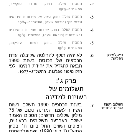
2.
בחוק יסודות התקציב,
הנוסח שולב
התשמ״ה–1985
.
3.
בחוק היטל על שירותים מיובאים
הנוסח שולב
ונכסי חוץ (הוראת שעה), התשמ״ה–1984
.
4.
בחוק יציבות מחירים במצרכים
הנוסח שולב
ובשירותים (הוראת שעה), התשמ״ו–1985
.
5.
בחוק רשות העתיקות,
הנוסח שולב
התשמ״ט–1989
.
6.
סייג למימון
לא יהיה תוקף להחלטה שקיבלה ועדת
מפלגות
הכספים של הכנסת בשנת 1990
הבאה להגדיל את יחידת המימון לפי
חוק מימון מפלגות, התשל״ג–1973
.
פרק ג׳:
תשלומים של
רשויות למדינה
7.
תשלום רשות
בשנת הכספים 1990 תשלם רשות
השידור למדינה
השידור לאוצר המדינה סכום של 75
מיליון שקלים חדשים; הסכום האמור
ישולם בארבעה תשלומים רבעוניים,
רצופים ושווים החל ביום ח׳ בסיון
התש״ן (1 ביוני 1990) וישמש להקטנת