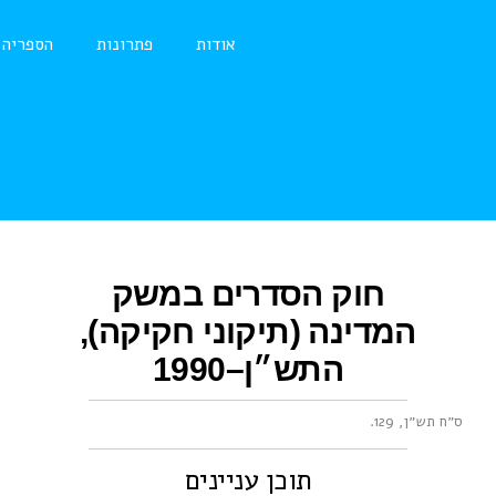
אודות
פתרונות
הספריה
חוק הסדרים במשק
המדינה (תיקוני חקיקה),
התש״ן–1990
ס״ח תש״ן, 129
.
תוכן עניינים