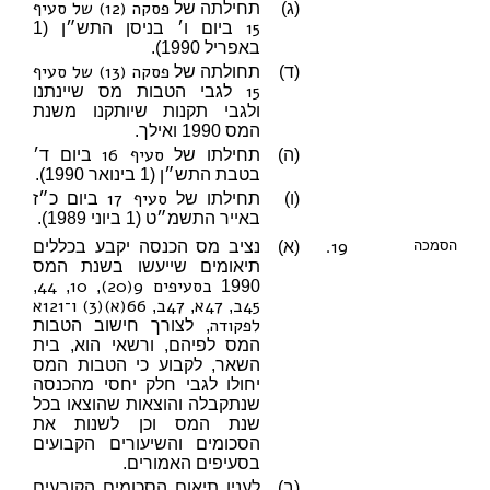
פסקה (12) של סעיף
(ג)
תחילתה של
15
ביום ו׳ בניסן התש״ן (1
באפריל 1990).
פסקה (13) של סעיף
(ד)
תחולתה של
15
לגבי הטבות מס שיינתנו
ולגבי תקנות שיותקנו משנת
המס 1990 ואילך.
סעיף 16
(ה)
תחילתו של
ביום ד׳
בטבת התש״ן (1 בינואר 1990).
סעיף 17
(ו)
תחילתו של
ביום כ״ז
באייר התשמ״ט (1 ביוני 1989).
19.
הסמכה
(א)
נציב מס הכנסה יקבע בכללים
תיאומים שייעשו בשנת המס
בסעיפים 9(20)
10
44
,
,
,
1990
45ב
47א
47ב
66(א)(3)
ו־121א
,
,
,
לפקודה
, לצורך חישוב הטבות
המס לפיהם, ורשאי הוא, בית
השאר, לקבוע כי הטבות המס
יחולו לגבי חלק יחסי מהכנסה
שנתקבלה והוצאות שהוצאו בכל
שנת המס וכן לשנות את
הסכומים והשיעורים הקבועים
בסעיפים האמורים.
(ב)
לענין תיאום הסכומים הקובעים