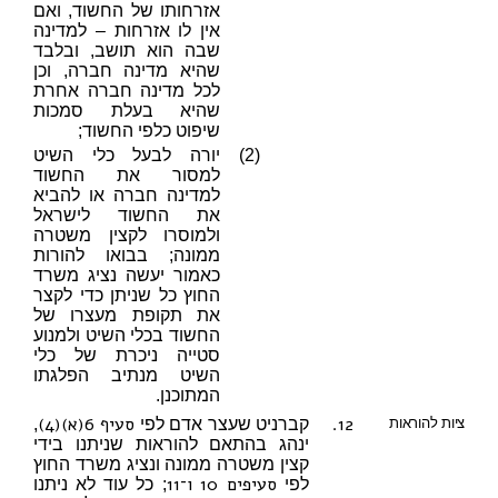
אזרחותו של החשוד, ואם
אין לו אזרחות – למדינה
שבה הוא תושב, ובלבד
שהיא מדינה חברה, וכן
לכל מדינה חברה אחרת
שהיא בעלת סמכות
שיפוט כלפי החשוד;
(2)
יורה לבעל כלי השיט
למסור את החשוד
למדינה חברה או להביא
את החשוד לישראל
ולמוסרו לקצין משטרה
ממונה; בבואו להורות
כאמור יעשה נציג משרד
החוץ כל שניתן כדי לקצר
את תקופת מעצרו של
החשוד בכלי השיט ולמנוע
סטייה ניכרת של כלי
השיט מנתיב הפלגתו
המתוכנן.
12.
סעיף 6(א)(4)
ציות להוראות
קברניט שעצר אדם לפי
,
ינהג בהתאם להוראות שניתנו בידי
קצין משטרה ממונה ונציג משרד החוץ
סעיפים 10
ו־11
לפי
; כל עוד לא ניתנו