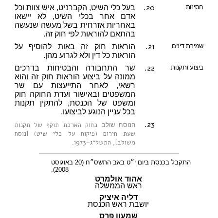
20.
חסינות
בעל כלי השיט, הקברניט, איש צוות וכל
אדם אחר בכלי השיט, לא יישאו
באחריות אזרחית בשל מעשה שנעשה
בהתאם להוראות לפי חוק זה.
21.
שמירת דינים
הוראות חוק זה באות להוסיף על
הוראות כל דין ולא לגרוע מהן.
22.
ביצוע ותקנות
שר התחבורה והבטיחות בדרכים
ממונה על ביצוע הוראות חוק זה והוא
רשאי, לאחר התייעצות עם שר
המשפטים ובאישור ועדת החוקה חוק
ומשפט של הכנסת, להתקין תקנות
בכל עניין הנוגע לביצועו.
23.
בחוק הארכת תוקף של תקנות
הנוסח שולב
שעת חירום (פיקוח על כלי שיט) [נוסח
משולב], התשל״ג–1973
.
התקבל בכנסת ביום י״ט באב התשס״ח (20 באוגוסט
2008).
אהוד אולמרט
ראש הממשלה
דליה איציק
יושבת ראש הכנסת
שמעון פרס