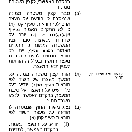
בהקדם האפשרי, לקצין משטרה
ממונה.
(ב)
סבר קצין משטרה ממונה
שנמסרה לו הודעה על מעצר
אדם לפי הוראות סעיף קטן (א)
בסעיף
כי לא התקיים האמור
6(א)(4)(1) או (2)
יורה על
שחרורו ממעצר; סבר קצין
המשטרה הממונה כי התקיים
באותו סעיף
האמור
, ייתן כל
הוראה הנחוצה לדעתו להסדרת
מעצר החשוד ובכלל זה הוראות
לעניין תנאי המעצר.
11.
הוראות נציג משרד
(א)
הורה קצין משטרה ממונה על
החוץ
המשך מעצרו של חשוד לפי
סעיף 10(ב)
הוראות
, יודיע בעל
כלי השיט על המעצר ועל סיבת
המעצר, בהקדם האפשרי, לנציג
משרד החוץ.
(ב)
נציג משרד החוץ שנמסרה לו
הודעה על מעצר חשוד לפי
הוראות סעיף קטן (א) –
(1)
יודיע על המעצר כאמור,
בהקדם האפשרי, למדינת