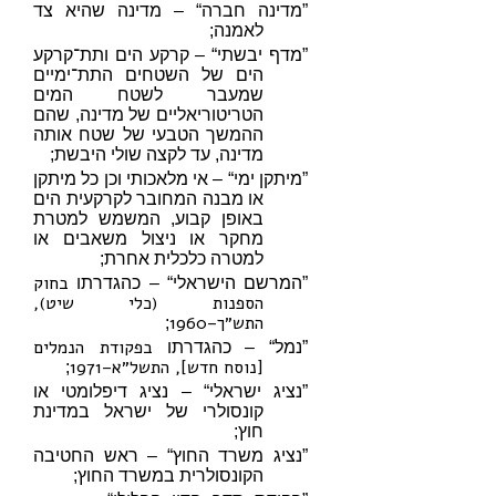
”מדינה חברה“ – מדינה שהיא צד
לאמנה;
”מדף יבשתי“ – קרקע הים ותת־קרקע
הים של השטחים התת־ימיים
שמעבר לשטח המים
הטריטוריאליים של מדינה, שהם
ההמשך הטבעי של שטח אותה
מדינה, עד לקצה שולי היבשת;
”מיתקן ימי“ – אי מלאכותי וכן כל מיתקן
או מבנה המחובר לקרקעית הים
באופן קבוע, המשמש למטרת
מחקר או ניצול משאבים או
למטרה כלכלית אחרת;
בחוק
”המרשם הישראלי“ – כהגדרתו
הספנות (כלי שיט),
התש״ך–1960
;
בפקודת הנמלים
”נמל“ – כהגדרתו
[נוסח חדש], התשל״א–1971
;
”נציג ישראלי“ – נציג דיפלומטי או
קונסולרי של ישראל במדינת
חוץ;
”נציג משרד החוץ“ – ראש החטיבה
הקונסולרית במשרד החוץ;