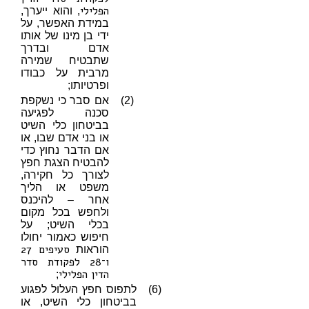
הפלילי
, והוא ייערך,
במידת האפשר, על
ידי בן מינו של אותו
אדם ובדרך
שתבטיח שמירה
מרבית על כבודו
ופרטיותו;
(2)
אם סבר כי נשקפת
סכנה לפגיעה
בביטחון כלי השיט
או בני אדם שבו, או
אם הדבר נחוץ כדי
להבטיח הצגת חפץ
לצורך כל חקירה,
משפט או הליך
אחר – להיכנס
ולחפש בכל מקום
בכלי השיט; על
חיפוש כאמור יחולו
סעיפים 27
הוראות
ו־28 לפקודת סדר
הדין הפלילי
;
(6)
לתפוס חפץ העלול לפגוע
בביטחון כלי השיט, או