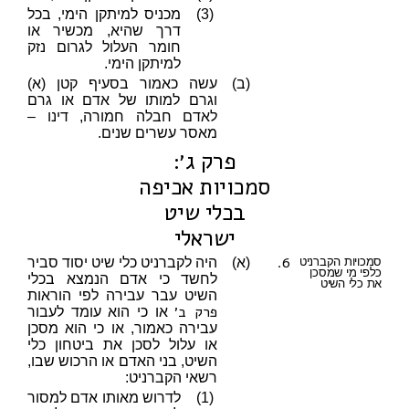
(3)
מכניס למיתקן הימי, בכל
דרך שהיא, מכשיר או
חומר העלול לגרום נזק
למיתקן הימי.
(ב)
עשה כאמור בסעיף קטן (א)
וגרם למותו של אדם או גרם
לאדם חבלה חמורה, דינו –
מאסר עשרים שנים.
פרק ג׳:
סמכויות אכיפה
בכלי שיט
ישראלי
6.
סמכויות הקברניט
(א)
היה לקברניט כלי שיט יסוד סביר
כלפי מי שמסכן
לחשד כי אדם הנמצא בכלי
את כלי השיט
השיט עבר עבירה לפי הוראות
פרק ב׳
או כי הוא עומד לעבור
עבירה כאמור, או כי הוא מסכן
או עלול לסכן את ביטחון כלי
השיט, בני האדם או הרכוש שבו,
רשאי הקברניט:
(1)
לדרוש מאותו אדם למסור