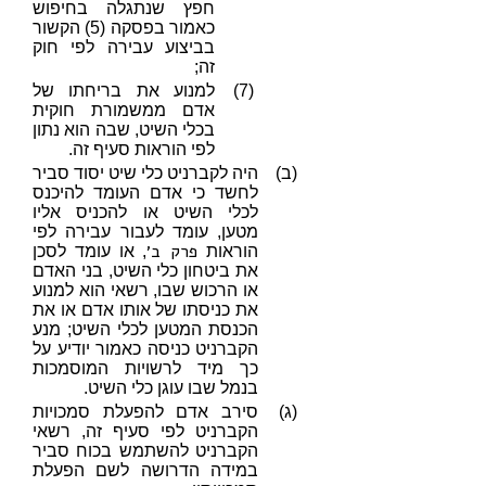
חפץ שנתגלה בחיפוש
כאמור בפסקה (5) הקשור
בביצוע עבירה לפי חוק
זה;
(7)
למנוע את בריחתו של
אדם ממשמורת חוקית
בכלי השיט, שבה הוא נתון
לפי הוראות סעיף זה.
(ב)
היה לקברניט כלי שיט יסוד סביר
לחשד כי אדם העומד להיכנס
לכלי השיט או להכניס אליו
מטען, עומד לעבור עבירה לפי
פרק ב׳
הוראות
, או עומד לסכן
את ביטחון כלי השיט, בני האדם
או הרכוש שבו, רשאי הוא למנוע
את כניסתו של אותו אדם או את
הכנסת המטען לכלי השיט; מנע
הקברניט כניסה כאמור יודיע על
כך מיד לרשויות המוסמכות
בנמל שבו עוגן כלי השיט.
(ג)
סירב אדם להפעלת סמכויות
הקברניט לפי סעיף זה, רשאי
הקברניט להשתמש בכוח סביר
במידה הדרושה לשם הפעלת