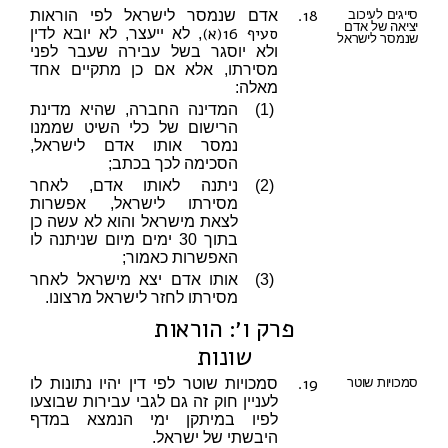
18.
סייגים לעיכוב
אדם שנמסר לישראל לפי הוראות
יציאה של אדם
סעיף 16(א)
, לא ייעצר, לא יובא לדין
שנמסר לישראל
ולא יוסגר בשל עבירה שעבר לפני
מסירתו, אלא אם כן מתקיים אחד
מאלה:
(1)
המדינה החברה, שהיא מדינת
הרישום של כלי השיט שממנו
נמסר אותו אדם לישראל,
הסכימה לכך בכתב;
(2)
ניתנה לאותו אדם, לאחר
מסירתו לישראל, אפשרות
לצאת מישראל והוא לא עשה כן
בתוך 30 ימים מיום שניתנה לו
האפשרות כאמור;
(3)
אותו אדם יצא מישראל לאחר
מסירתו לחזר לישראל מרצונו.
פרק ו׳: הוראות
שונות
19.
סמכויות שוטר
סמכויות שוטר לפי דין יהיו נתונות לו
לעניין חוק זה גם לגבי עבירות שבוצעו
לפיו במיתקן ימי הנמצא במדף
היבשתי של ישראל.