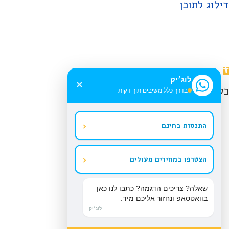
דילוג לתוכן
תח
לוג׳יק
רגל
×
כלי נגישות
בדרך כלל משיבים תוך דקות
גישות
הגדל טקסט
‹
התנסות בחינם
הקטן טקסט
גווני אפור
‹
הצטרפו במחירים מעולים
ניגודיות גבוהה
שאלה? צריכים הדגמה? כתבו לנו כאן
בוואטסאפ ונחזור אליכם מיד.
ניגודיות הפוכה
לוג׳יק
רקע בהיר