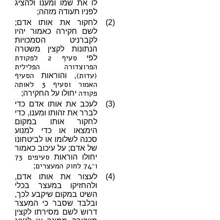
לו את שמו ומענו ולהציג
לפניו תעודה מזהה;
(2)
לחקור את אותו אדם;
לשם חקירה כאמור יהיו
לקברניט הסמכויות
הנתונות לקצין משטרה
סעיף 2 לפקודת
לפי
הפרוצדורה הפלילית
(עדות)
הסעיף
, והוראות
האמור
וסעיף 3 לאותה
פקודה
יחולו על החקירה;
(3)
לעכב את אותו אדם כדי
לברר את זהותו ומענו, כדי
לחקור אותו במקום
הימצאו או כדי למנוע
סכנה לשלומו או לביטחונו
של אדם; על עיכוב כאמור
סעיפים 73
יחולו הוראות
ו־74 לחוק המעצרים
;
(4)
לעצור את אותו אדם,
ולהחזיקו במעצר בכלי
השיט במקום שיקבע לכך,
ובלבד שסבר כי המעצר
דרוש לשם מסירתו לקצין