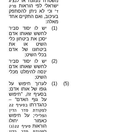
משטרה ממונה או לנציג
פרק
ישראלי לפי הוראות
ד׳
וכי לא ניתן להסתפק
בעיכוב, ואם התקיים אחד
מאלה:
(1)
יש לו יסוד סביר
לחשש שאותו אדם
יסכן את ביטחון כלי
השיט או את
ביטחונו של אדם
בכלי השיט;
(2)
יש לו יסוד סביר
לחשש שאותו אדם
ינסה להימלט מכלי
השיט;
(5)
(1)
לערוך חיפוש על
גופו של אותו אדם;
בסעיף זה, ”חיפוש
על גוף האדם“ –
בסעיף 22
כהגדרתו
לפקודת סדר הדין
הפלילי
; על חיפוש
כאמור יחולו
סעיף 22(ג)
הוראות
לפקודת סדר הדין