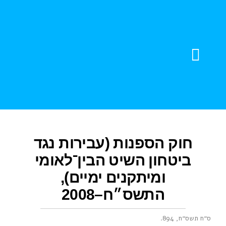
צור קשר
חוברות דוגמה
עזרה והדרכה
עדויות מהשטח
חוק הספנות (עבירות נגד
ביטחון השיט הבין־לאומי
ומיתקנים ימיים),
התשס״ח–2008
ס״ח תשס״ח, 894
.