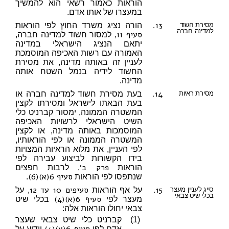
הוראות כאמור רשאי הוא להמשיך
במעצרו של אותו אדם.
13.
מסירת חשוד
הורה נציג משרד החוץ לפי הוראות
למדינה חברה
סעיף 11
, למסור חשוד למדינה חברה,
יתאם הנציג הישראלי במדינה
האמורה עם רשות האכיפה המוסמכת
לעניין זה באותה מדינה, את מסירת
החשוד לידיה בנמל השטח אותה
מדינה.
14.
מסירת ראיות
בעת מסירת חשוד למדינה חברה או
בעת הבאתו לישראל ומסירתו לקצין
המשטרה הממונה, ימסור קברניט כלי
השיט הישראלי לרשויות האכיפה
המוסמכות באותה מדינה, או לקצין
המשטרה הממונה או לפי הוראותיו,
לפי העניין, את מלוא הראיות המצויות
בידו הקשורות לביצוע עבירה לפי
פרק ב׳
הוראות
, לרבות חפצים
סעיף 6(א)(6)
שנתפסו לפי הוראות
.
15.
סעיפים 10 עד 12
סייג לעניין מעצר
על אף הוראות
, על
בכלי שיט צבאי
סעיף 6(א)(4)
מעצר לפי
בכלי שיט
צבאי יחולו הוראות אלה:
(1)
קברניט כלי שיט צבאי שעצר
אדם לפי
יודיע על