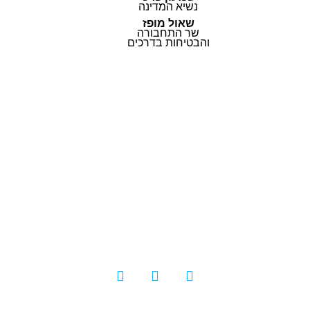
נשיא המדינה
שאול מופז
שר התחבורה
והבטיחות בדרכים
© כל הזכויות שמורות |
תקנון ותנאי השימוש
|
בלוג
|
להורדת מדריך השימוש
|
הצהרת נגישות