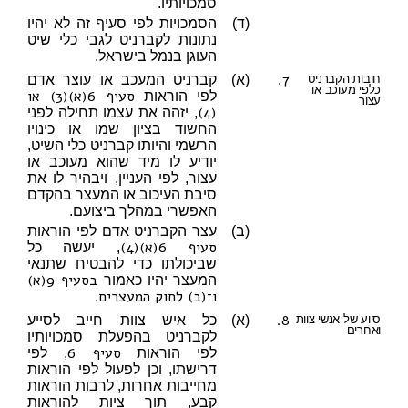
סמכויותיו.
(ד)
הסמכויות לפי סעיף זה לא יהיו
נתונות לקברניט לגבי כלי שיט
העוגן בנמל בישראל.
7.
חובות הקברניט
(א)
קברניט המעכב או עוצר אדם
כלפי מעוכב או
סעיף 6(א)(3) או
לפי הוראות
עצור
(4)
, יזהה את עצמו תחילה לפני
החשוד בציון שמו או כינויו
הרשמי והיותו קברניט כלי השיט,
יודיע לו מיד שהוא מעוכב או
עצור, לפי העניין, ויבהיר לו את
סיבת העיכוב או המעצר בהקדם
האפשרי במהלך ביצועם.
(ב)
עצר הקברניט אדם לפי הוראות
סעיף 6(א)(4)
, יעשה כל
שביכולתו כדי להבטיח שתנאי
בסעיף 9(א)
המעצר יהיו כאמור
ו־(ב) לחוק המעצרים
.
8.
סיוע של אנשי צוות
(א)
כל איש צוות חייב לסייע
ואחרים
לקברניט בהפעלת סמכויותיו
סעיף 6
לפי הוראות
, לפי
דרישתו, וכן לפעול לפי הוראות
מחייבות אחרות, לרבות הוראות
קבע, תוך ציות להוראות