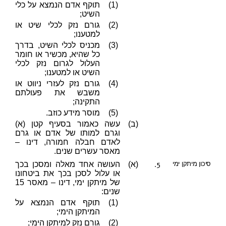
(1)
תוקף אדם הנמצא על כלי
השיט;
(2)
גורם נזק לכלי שיט או
למטענו;
(3)
מכניס לכלי השיט, בדרך
כל שהיא, מכשיר או חומר
העלול לגרום נזק לכלי
השיט או למטענו;
(4)
גורם נזק לעזרי ניווט או
משבש את פעולתם
התקינה;
(5)
מוסר מידע כוזב.
(ב)
עשה כאמור בסעיף קטן (א)
וגרם למותו של אדם או גרם
לאדם חבלה חמורה, דינו –
מאסר עשרים שנים.
5.
סיכון מיתקן ימי
(א)
העושה אחד מאלה ומסכן בכך
או עלול לסכן בכך את ביטחונו
של מיתקן ימי, דינו – מאסר 15
שנים:
(1)
תוקף אדם הנמצא על
המיתקן הימי;
(2)
גורם נזק למיתקן הימי;