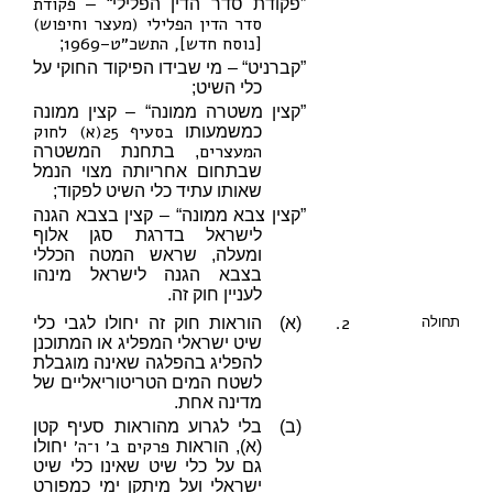
פקודת
”פקודת סדר הדין הפלילי“ –
סדר הדין הפלילי (מעצר וחיפוש)
[נוסח חדש], התשכ״ט–1969
;
”קברניט“ – מי שבידו הפיקוד החוקי על
כלי השיט;
”קצין משטרה ממונה“ – קצין ממונה
בסעיף 25(א) לחוק
כמשמעותו
המעצרים
, בתחנת המשטרה
שבתחום אחריותה מצוי הנמל
שאותו עתיד כלי השיט לפקוד;
”קצין צבא ממונה“ – קצין בצבא הגנה
לישראל בדרגת סגן אלוף
ומעלה, שראש המטה הכללי
בצבא הגנה לישראל מינהו
לעניין חוק זה.
2.
תחולה
(א)
הוראות חוק זה יחולו לגבי כלי
שיט ישראלי המפליג או המתוכנן
להפליג בהפלגה שאינה מוגבלת
לשטח המים הטריטוריאליים של
מדינה אחת.
(ב)
בלי לגרוע מהוראות סעיף קטן
פרקים ב׳
ו־ה׳
(א), הוראות
יחולו
גם על כלי שיט שאינו כלי שיט
ישראלי ועל מיתקן ימי כמפורט