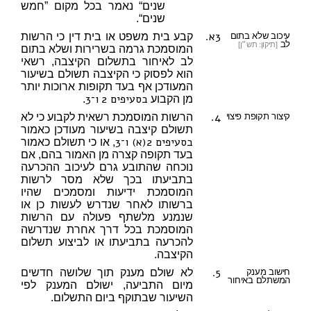
שנים“ נאמר בכל מקום ”חמש
שנים“.
3א.
עיכוב שלא בתום
קבע בית משפט או בית דין כי הרשות
לב
[תיקון: תש״ן]
המוסמכת גרמה בשרירות ושלא בתום
לב לאיחור בתשלום הקיצבה, רשאי
הוא לפסוק כי הקיצבה תשולם בשיעור
המעודכן אף בעד תקופות ארוכות יותר
בסעיפים 2
ו־3
מן הקבוע
.
4.
קיצור תקופת פיצוי
הרשות המוסמכת רשאית לקבוע כי לא
תשולם קיצבה בשיעור מעודכן כאמור
בסעיפים 2(א)
ו־3
, או כי תשולם כאמור
בעד תקופה קצרה מן האמור בהם, אם
נוכחה שהתובע גרם לעיכוב ההכרעה
בתביעתו בכך שלא מסר לרשות
המוסמכת ידיעות ומסמכים שהיו
ברשותו לאחר שנדרש לעשות כן או
שנמנע מלשתף פעולה עם הרשות
המוסמכת בכל דרך אחרת שנדרשה
להכרעה בתביעתו או לביצוע תשלום
הקיצבה.
5.
חישוב מענק
לא שולם מענק תוך שלושה חדשים
המשתלם באיחור
מיום התביעה, ישולם המענק לפי
השיעור שבתוקף ביום התשלום.