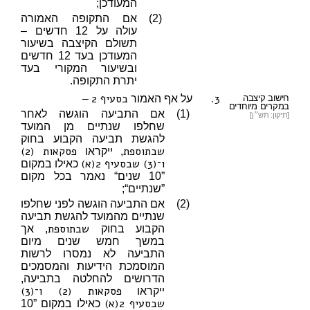
המעודכן;
(2)
אם התקופה האמורה
עולה על 12 חדשים –
תשולם הקיצבה בשיעור
המעודכן בעד 12 חדשים
ובשיעור המקורי בעד
יתרת התקופה.
3.
בסעיף 2
חישוב קיצבה
על אף האמור
–
במקרים מיוחדים
(1)
אם התביעה הוגשה לאחר
[תיקון: תש״ן]
שחלפו שנתיים מן המועד
להגשת תביעה הקבוע בחוק
שבתוספת
פסקאות (2)
, ייקראו
ו־(3) שבסעיף 2(א)
כאילו במקום
”10 שנים“ נאמר בכל מקום
”שנתיים“;
(2)
אם התביעה הוגשה לפני שחלפו
שנתיים מהמועד להגשת תביעה
שבתוספת
הקבוע בחוק
, אך
במשך חמש שנים מיום
התביעה לא נמסרו לרשות
המוסמכת הידיעות והמסמכים
הדרושים להחלטה בתביעה,
פסקאות (2) ו־(3)
ייקראו
שבסעיף 2(א)
כאילו במקום ”10