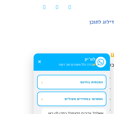
דילוג לתוכן
תח
לוג׳יק
רגל
×
כלי נגישות
בדרך כלל משיבים תוך דקות
גישות
הגדל טקסט
‹
התנסות בחינם
הקטן טקסט
גווני אפור
‹
הצטרפו במחירים מעולים
ניגודיות גבוהה
שאלה? צריכים הדגמה? כתבו לנו כאן