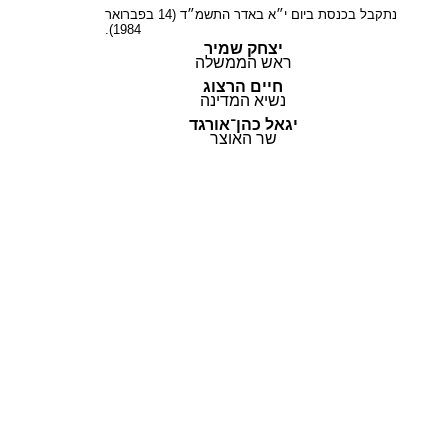
נתקבל בכנסת ביום י״א באדר התשמ״ד (14 בפברואר
1984).
יצחק שמיר
ראש הממשלה
חיים הרצוג
נשיא המדינה
יגאל כהן־אורגד
שר האוצר
© כל הזכויות שמורות |
תקנון ותנאי השימוש
|
בלוג
|
להורדת מדריך השימוש
|
הצהרת נגישות