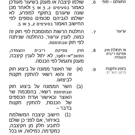
6.
התשלום – סופי
שולמו קיצבה או מענק בשיעור מעודכן
בסעיפים 2
3
או 5
כאמור
,
ולאחר מכן
שונה שיעורם בתוקף למפרע, לא
ישולמו לגביהם סכומים נוספים לפי
בסעיפים 2
3
או 5
החישוב האמור
,
.
7.
ערעור
החלטת הרשות המוסמכת לפי חוק זה
כמוה, לענין ערעור, כהחלטה שניתנה
שבתוספת
לפי חוק
.
8.
חוק פסיקת ריבית והצמדה,
חוק
אי תחולת
פסיקת ריבית
התשכ״א–1961
, לא יחול לענין קיצבה,
והצמדה
מענק ותגמול לפי הכנסה.
9.
ביצוע ותקנות
(א)
שר האוצר ממונה על ביצוע חוק
[תיקון: תשנ״ח]
זה והוא רשאי להתקין תקנות
לביצועו.
(ב)
השר הממונה על ביצוע חוק
שבתוספת
רשאי, בהסכמת שר
האוצר ובאישור ועדת הכספים
של הכנסת, להתקין תקנות
בדבר –
(1)
חישוב קיצבה המשולמת
באיחור, אם לפני כן שולם
לתובע חלק מן הקיצבה,
כמקדמה, כמילווה, או בכל