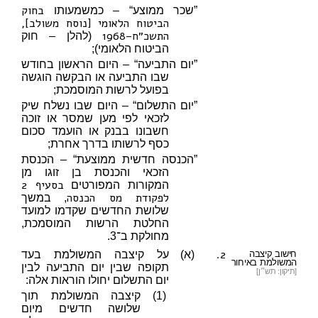
בחוק
”שכר ממוצע“ – כמשמעותו
הביטוח הלאומי [נוסח משולב],
התשכ״ח–1968
(להלן – חוק
הביטוח הלאומי);
”יום התביעה“ – היום הראשון בחודש
שבו התביעה או הבקשה הוגשה
בפועל לרשות המוסמכת;
”יום התשלום“ – היום שבו נשלח שיק
לזכאי לפי מען שמסר או זוכה
חשבונו בבנק או הועמד סכום
כסף לרשותו בדרך אחרת;
”הכנסה חדשית ממוצעת“ – הכנסת
הזכאי והכנסת בן זוגו מן
בסעיף 2
המקורות המפורטים
לפקודת מס הכנסה
, במשך
שלושת החדשים שקדמו למועד
החלטת הרשות המוסמכת,
מחולקת ב־3.
2.
חישוב קיצבה
(א)
על קיצבה המשולמת בעד
המשולמת באיחור
תקופה שבין יום התביעה לבין
[תיקון: תש״ן]
יום התשלום יחולו הוראות אלה:
(1)
קיצבה המשולמת תוך
שלושה חדשים מיום