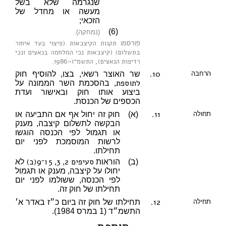
שנגרמה שלא בשל
מעשה או מחדל של
הזכאי;
(6)
(נמחקה).
תקנות הקיצבאות (פיצוי בעד איחור
פורסמו
בתשלום) (קיצבאות נכי המלחמה בנאצים ונכי
רדיפות הנאצים), התשמ״ו–1986
.
10.
הרחבה
שר האוצר רשאי, בצו, להוסיף חוק
לתוספת
, בהסכמת השר הממונה על
ביצוע אותו חוק ובאישור ועדת
הכספים של הכנסת.
11.
תחולה
(א)
חוק זה יחול אף אם התביעה או
הבקשה לתשלום קיצבה, מענק
או תגמול לפי הכנסה הוגשו
לרשות המוסמכת לפני יום
תחילתו.
סעיפים 2
3
5
ו־9(ב)
(ב)
הוראות
,
,
לא
יחולו על קיצבה, מענק או תגמול
לפי הכנסה, ששולמו לפני יום
תחילתו של חוק זה.
12.
תחילה
תחילתו של חוק זה ביום כ״ז באדר א׳
התשמ״ד (1 במרס 1984).