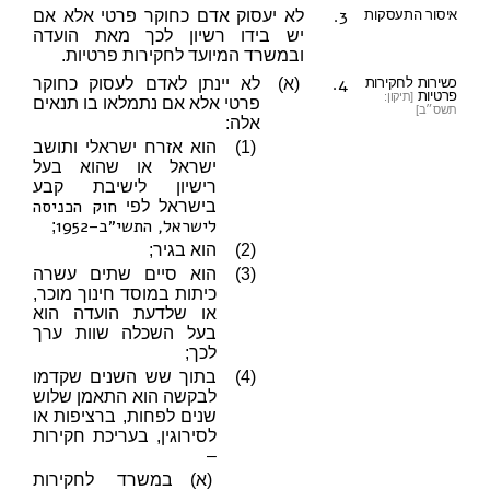
3.
איסור התעסקות
לא יעסוק אדם כחוקר פרטי אלא אם
יש בידו רשיון לכך מאת הועדה
ובמשרד המיועד לחקירות פרטיות.
4.
כשירות לחקירות
(א)
לא יינתן לאדם לעסוק כחוקר
פרטיות
[תיקון:
פרטי אלא אם נתמלאו בו תנאים
תשס״ב]
אלה:
(1)
הוא אזרח ישראלי ותושב
ישראל או שהוא בעל
רישיון לישיבת קבע
חוק הכניסה
בישראל לפי
לישראל, התשי״ב–1952
;
(2)
הוא בגיר;
(3)
הוא סיים שתים עשרה
כיתות במוסד חינוך מוכר,
או שלדעת הועדה הוא
בעל השכלה שוות ערך
לכך;
(4)
בתוך שש השנים שקדמו
לבקשה הוא התאמן שלוש
שנים לפחות, ברציפות או
לסירוגין, בעריכת חקירות
–
(א)
במשרד לחקירות