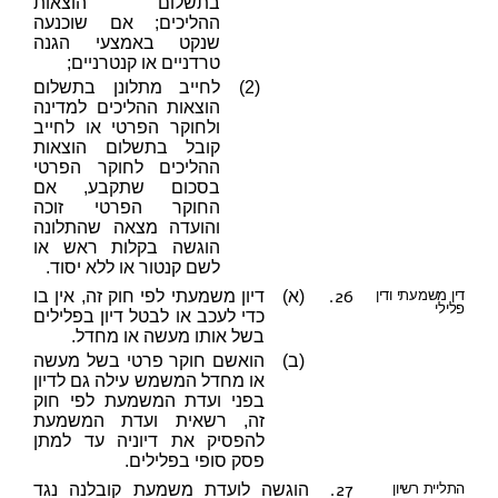
בתשלום הוצאות
ההליכים; אם שוכנעה
שנקט באמצעי הגנה
טרדניים או קנטרניים;
(2)
לחייב מתלונן בתשלום
הוצאות ההליכים למדינה
ולחוקר הפרטי או לחייב
קובל בתשלום הוצאות
ההליכים לחוקר הפרטי
בסכום שתקבע, אם
החוקר הפרטי זוכה
והועדה מצאה שהתלונה
הוגשה בקלות ראש או
לשם קנטור או ללא יסוד.
26.
דין משמעתי ודין
(א)
דיון משמעתי לפי חוק זה, אין בו
פלילי
כדי לעכב או לבטל דיון בפלילים
בשל אותו מעשה או מחדל.
(ב)
הואשם חוקר פרטי בשל מעשה
או מחדל המשמש עילה גם לדיון
בפני ועדת המשמעת לפי חוק
זה, רשאית ועדת המשמעת
להפסיק את דיוניה עד למתן
פסק סופי בפלילים.
27.
התליית רשיון
הוגשה לועדת משמעת קובלנה נגד