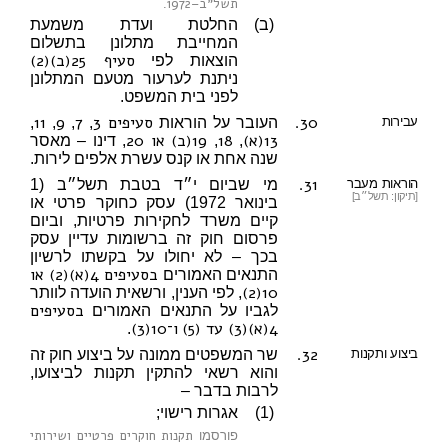
תשל״ב–1972
.
(ב)
החלטת ועדת משמעת
המחייבת מתלונן בתשלום
סעיף 25(ב)(2)
הוצאות לפי
ניתנת לערעור מטעם המתלונן
לפני בית המשפט.
30.
סעיפים 3
7
9
11
עבירות
העובר על הוראות
,
,
,
,
13(א)
18
19(ב)
או 20
,
,
, דינו – מאסר
שנה אחת או קנס עשרת אלפים לירות.
31.
הוראות מעבר
מי שביום י״ד בטבת תשל״ב (1
[תיקון: תשל״ב]
בינואר 1972) עסק כחוקר פרטי או
קיים משרד לחקירות פרטיות, וביום
פרסום חוק זה ברשומות עדיין עסק
בכך – לא יחולו על בקשתו לרשיון
בסעיפים 4(א)(2)
או
התנאים האמורים
10(2)
, לפי הענין, ורשאית הועדה לוותר
בסעיפים
לגביו על התנאים האמורים
4(א)(3) עד (5)
ו־10(3)
.
32.
ביצוע ותקנות
שר המשפטים ממונה על ביצוע חוק זה
והוא רשאי להתקין תקנות לביצועו,
לרבות בדבר –
(1)
אגרות רישוי;
תקנות חוקרים פרטיים ושירותי
פורסמו