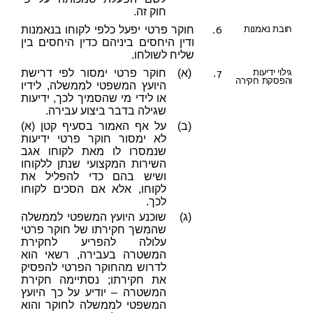
חוק זה.
6.
חובת נאמנות
חוקר פרטי יפעל כלפי לקוחו בנאמנות
ודין היחסים ביניהם כדין היחסים בין
שליח לשולחו.
7.
גילוי ידיעות
(א)
חוקר פרטי ימסור לפי דרישת
והפסקת חקירה
היועץ המשפטי לממשלה, לידיו
או לידי מי שהסמיך לכך, ידיעות
שגילה בדבר ביצוע עבירה.
(ב)
על אף האמור בסעיף קטן (א)
לא ימסור חוקר פרטי ידיעות
שנמסרו לו מאת לקוחו אגב
השירות המקצועי שנתן ללקוחו
ושיש בהם כדי להפליל את
לקוחו, אלא אם הסכים לקוחו
לכך.
(ג)
שוכנע היועץ המשפטי לממשלה
שהמשך חקירתו של חוקר פרטי
עלולה להפריע לחקירת
המשטרה בעבירה, רשאי הוא
לדרוש מהחוקר הפרטי להפסיק
את חקירתו; נסתיימה חקירת
המשטרה – יודיע על כך היועץ
המשפטי לממשלה לחוקר והוא