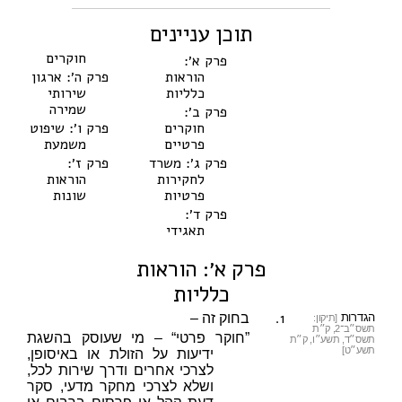
תוכן עניינים
חוקרים
פרק א׳:
הוראות
פרק ה׳: ארגון
כלליות
שירותי
שמירה
פרק ב׳:
חוקרים
פרק ו׳: שיפוט
פרטיים
משמעת
פרק ג׳: משרד
פרק ז׳:
לחקירות
הוראות
פרטיות
שונות
פרק ד׳:
תאגידי
פרק א׳: הוראות
כלליות
1.
הגדרות
בחוק זה –
[תיקון:
תשס״ב־2, ק״ת
”חוקר פרטי“ – מי שעוסק בהשגת
תשס״ד, תשע״ו, ק״ת
תשע״ט]
ידיעות על הזולת או באיסופן,
לצרכי אחרים ודרך שירות לכל,
ושלא לצרכי מחקר מדעי, סקר