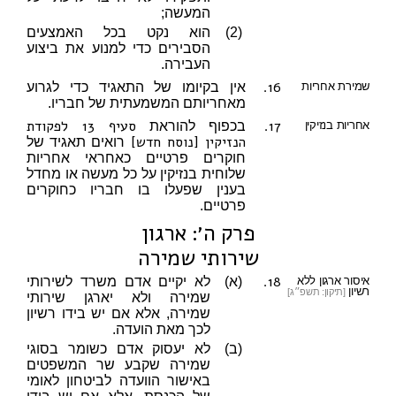
המעשה;
(2)
הוא נקט בכל האמצעים
הסבירים כדי למנוע את ביצוע
העבירה.
16.
שמירת אחריות
אין בקיומו של התאגיד כדי לגרוע
מאחריותם המשמעתית של חבריו.
17.
סעיף 13 לפקודת
אחריות בנזיקין
בכפוף להוראת
הנזיקין [נוסח חדש]
רואים תאגיד של
חוקרים פרטיים כאחראי אחריות
שלוחית בנזיקין על כל מעשה או מחדל
בענין שפעלו בו חבריו כחוקרים
פרטיים.
פרק ה׳: ארגון
שירותי שמירה
18.
איסור ארגון ללא
(א)
לא יקיים אדם משרד לשירותי
רשיון
[תיקון: תשפ״ג]
שמירה ולא יארגן שירותי
שמירה, אלא אם יש בידו רשיון
לכך מאת הועדה.
(ב)
לא יעסוק אדם כשומר בסוגי
שמירה שקבע שר המשפטים
באישור הוועדה לביטחון לאומי