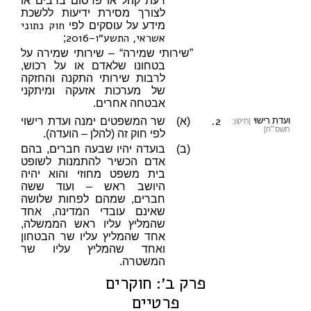
דעת קהל או פרסום ברבים או
לצורך מסירת ידיעות ללשכת
חוק נתוני
מידע על עוסקים לפי
אשראי, התשע״ו–2016
;
”שירותי שמירה“ – שירותי שמירה על
בטחונו שלאדם או על רכוש,
לרבות שירותי התקנה והחזקה
של מערכות אזעקה ומיתקני
אבטחה אחרים.
2.
ועדת רישוי
(א)
שר המשפטים ימנה ועדת רישוי
[תיקון:
תשס״ח]
לפי חוק זה (להלן – הועדה).
(ב)
בועדה יהיו שבעה חברים, בהם
אדם הכשיר להתמנות לשופט
בית משפט מחוזי והוא יהיה
היושב ראש – ועוד ששה
חברים, שמהם לפחות שלושה
שאינם עובדי המדינה, אחד
שהמליץ עליו ראש הממשלה,
אחד שהמליץ עליו שר הבטחון
ואחד שהמליץ עליו שר
המשטרה.
פרק ב׳: חוקרים
פרטיים