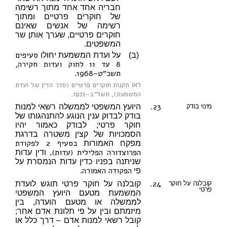
חבריה אחד אחד מתוך רשימה
של חוקרים פרטיים ומתוך
רשימה של אנשים שאינם
חוקרים פרטיים, שערך אותן שר
המשפטים.
סעיפים
(ב)
על ועדת המשמעת יחולו
8 עד 11 לחוק ועדות חקירה,
תשכ״ט–1968
.
תקנות חוקרים פרטיים (סדר הדין של ועדת
ראו
המשמעת), תשל״ב–1972
.
23.
מינוי בודק
היועץ המשפטי לממשלה רשאי למנות
בודק לבדוק ענין הנוגע להתנהגותו של
חוקר פרטי; לבודק כאמור יהיו
הסמכויות של קצין משטרה בדרגת
בסעיף 2 לפקודת
מפקח האמורות
הפרוצדורה הפלילית (עדות)
, ודין עדות
שניתנה בפניו כדין עדות הנמסרת על
הפקודה האמורה
פי
.
24.
קובלנה על חוקר
קובלנה על חוקר פרטי תוגש לועדת
פרטי
המשמעת מטעם היועץ המשפטי
לממשלה או מטעם הועדה, בין
מיזמתם ובין על פי תלונת אדם אחר;
קובל רשאי למנות אדם – דרך כלל או