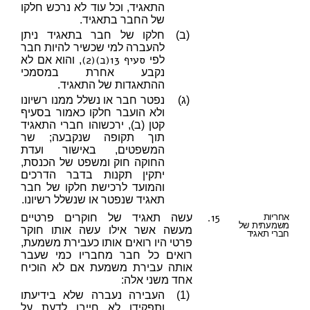
התאגיד, וכל עוד לא נרכש חלקו
של החבר בתאגיד.
(ב)
חלקו של חבר בתאגיד ניתן
להעברה למי שכשיר להיות חבר
סעיף 13(ב)(2)
לפי
, והוא אם לא
נקבע אחרת במסמכי
ההתאגדות של התאגיד.
(ג)
נפטר חבר או נשלל ממנו רשיונו
ולא הועבר חלקו כאמור בסעיף
קטן (ב), ירכשוהו חברי התאגיד
תוך תקופה שנקבעה; שר
המשפטים, באישור ועדת
החוקה חוק ומשפט של הכנסת,
יתקין תקנות בדבר הדרכים
והמועד לרכישת חלקו של חבר
תאגיד שנפטר או שנשלל רשיונו.
15.
אחריות
עשה תאגיד של חוקרים פרטיים
משמעתית של
מעשה אשר אילו עשה אותו חוקר
חברי תאגיד
פרטי היו רואים אותו כעבירת משמעת,
רואים כל חבר מחבריו כמי שעבר
אותה עבירת משמעת אם לא הוכיח
אחד משני אלה:
(1)
העבירה נעברה שלא בידיעתו
ותפקידו לא חייבו לדעת על