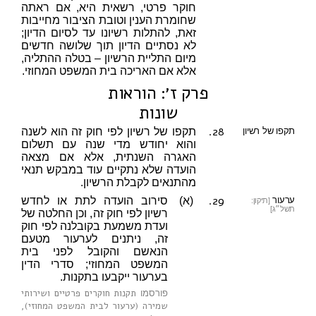
חוקר פרטי, רשאית היא, אם ראתה
שחומרת הענין וטובת הציבור מחייבות
זאת, להתלות רשיונו עד לסיום הדיון;
לא נסתיים הדיון תוך שלושה חדשים
מיום התליית הרשיון – בטלה ההתליה,
אלא אם האריכה בית המשפט המחוזי.
פרק ז׳: הוראות
שונות
28.
תקפו של רשיון
תקפו של רשיון לפי חוק זה הוא לשנה
והוא יחודש מדי שנה עם תשלום
האגרה השנתית, אלא אם מצאה
הועדה שלא נתקיים עוד במבקש תנאי
מהתנאים לקבלת הרשיון.
29.
ערעור
(א)
סירוב הועדה לתת או לחדש
[תיקון:
תשל״ג]
רשיון לפי חוק זה, וכן החלטה של
ועדת משמעת בקובלנה לפי חוק
זה, ניתנים לערעור מטעם
הנאשם והקובל לפני בית
המשפט המחוזי; סדרי הדין
בערעור ייקבעו בתקנות.
תקנות חוקרים פרטיים ושירותי
פורסמו
שמירה (ערעור לבית המשפט המחוזי),