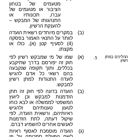
מטעמים של בטחון
הציבור או מטעמים של
עברו, תכונותיו או
התנהגותו של המבקש –
להענקת הרשיון.
(ב)
במקרים מיוחדים רשאית הועדה
לוותר על התנאי האמור בפסקה
(4) לסעיף קטן (א), כולו או
מקצתו.
5.
ההליכים במתן
(א)
שמו של מי שמבקש רשיון לפי
רשיון
חוק זה יפורסם בדרך שתיקבע
בכללים, ותוך תקופה שנקבעה
בהם רשאי כל אדם להגיש
לועדה התנגדות למתן רשיון
למבקש.
(ב)
הועדה בדונה לפי חוק זה תתן
הזדמנות למבקש וכן ליועץ
המשפטי לממשלה או לבא כוחו
לטעון טענותיהם ולהגיש
ראיותיהם, ורשאית הועדה, לפי
שיקול דעתה, לתת הזדמנות
לאנשים אחרים להשמיע דברם.
(ג)
הועדה מוסמכת לאסוף ראיות
לשם הפעלת סמכותה על פי