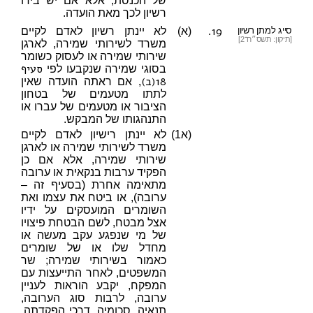
של הכנסת, אלא אם יש בידו
רשיון לכך מאת הועדה.
19.
סייג למתן רשיון
(א)
לא יינתן רשיון לאדם לקיים
[תיקון: תשס״ח־2]
משרד לשירותי שמירה, לארגן
שירותי שמירה או לעסוק כשומר
סעיף
בסוגי שמירה שנקבעו לפי
18(ב)
, אם ראתה הועדה שאין
לתתו מטעמים של בטחון
הציבור או מטעמים של עברו או
התנהגותו של המבקש.
(א1)
לא יינתן רישיון לאדם לקיים
משרד לשירותי שמירה או לארגן
שירותי שמירה, אלא אם כן
הפקיד ערבות בנקאית או ערובה
מתאימה אחרת (בסעיף זה –
ערובה), או ביטח את עצמו ואת
השומרים המועסקים על ידיו
אצל מבטח, לשם הבטחת פיצויו
של מי שנפגע עקב מעשה או
מחדל שלו או של שומרים
כאמור בשירותי שמירה; שר
המשפטים, לאחר התייעצות עם
המפקח, יקבע הוראות לעניין
ערובה, לרבות סוג הערובה,
תנאיה, סכומיה, דרכי הפקדתה,