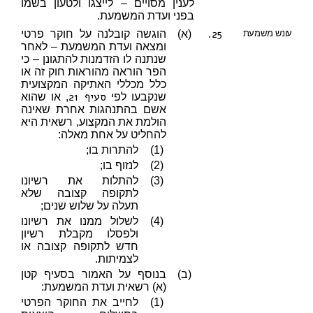
לענין מסויים – לייצגו ולטעון בשמו
בפני ועדת המשמעת.
25.
עונש משמעת
(א)
הוגשה קובלנה על חוקר פרטי
ומצאה ועדת המשמעת – לאחר
שנתנה לו הזדמנות להתגונן – כי
הפר הוראה מהוראות חוק זה או
כלל מכללי האתיקה המקצועית
סעיף 21
שנקבעו לפי
, או שהוא
אשם בהתנהגות אחרת שאינה
הולמת את המקצוע, רשאית היא
להחליט על אחת מאלה:
(1)
להתרות בו;
(2)
לנזוף בו;
(3)
להתלות את רשיונו
לתקופה קצובה שלא
תעלה על שלוש שנים;
(4)
לשלול ממנו את רשיונו
ולפסלו מקבלת רשיון
חדש לתקופה קצובה או
לצמיתות.
(ב)
בנוסף על האמור בסעיף קטן
(א) רשאית ועדת המשמעת:
(1)
לחייב את החוקר הפרטי