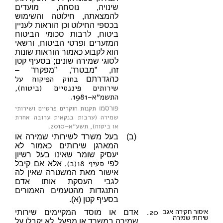
שינויה, נוסחה, מועדים
להמצאתה, חילוטה והשימוש
בכספי החילוט וכן הוראות לעניין
ביטוח, לרבות סכומי הביטוח
המזערים ופרטי הביטוח, ורשאי
הוא לקבוע כאמור הוראות שונות
לסוגי שמירה שונים; בסעיף קטן
זה, ”מבטח“, ”מפקח“ –
בחוק הפיקוח על
כהגדרתם
שירותים פיננסיים (ביטוח),
התשמ״א–1981
.
תקנות חוקרים פרטיים ושירותי
פורסמו
שמירה (ערבות בנקאית ערובה אחרת
או ביטוח), תשע״א–2010
.
(ב)
בעל משרד לשירותי שמירה או
המארגן שירותים כאמור לא
יעסיק שומר שאינו בעל רשיון
סעיף 18(ב)
לפי
, אלא אם קיבל
אישור מאת המשטרה שאין לה
לגבי העסקת אותו אדם
התנגדות מהטעמים האמורים
בסעיף קטן (א).
20.
איסור חקירה אגב
אדם או מוסד המקיימים שירותי
שירותי שמירה
שמירה במשרד או מפעל, לא יקבלו על