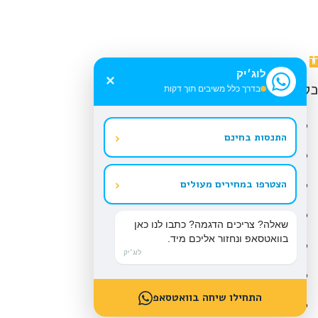
תח
לוג׳יק
רגל
×
כלי נגישות
בדרך כלל משיבים תוך דקות
גישות
הגדל טקסט
‹
התנסות בחינם
הקטן טקסט
גווני אפור
‹
הצטרפו במחירים מעולים
ניגודיות גבוהה
שאלה? צריכים הדגמה? כתבו לנו כאן
בוואטסאפ ונחזור אליכם מיד.
ניגודיות הפוכה
לוג׳יק
רקע בהיר
התחילו שיחה בוואטסאפ
הדגשת קישורים