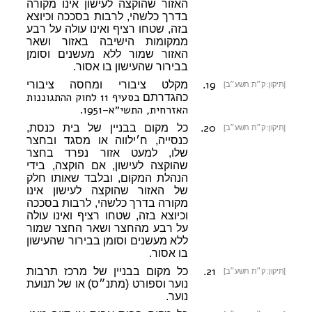
האזור שהוקצה לעישון אינו מקורה
בדרך כלשהי, לרבות בסככה וכיוצא
בזה, שטחו רציף ואינו עולה על רבע
ממקומות הישיבה באזור ושאר
האזור שמור ללא מעשנים וסומן
בבירור שהעישון בו אסור.
19
.
מקלט ציבורי ומחסה ציבורי
[תיקון: ק״ת תשע״ב]
בסעיף 11 לחוק ההתגוננות
כהגדרתם
האזרחית, התשי״א–1951
.
20
.
כל מקום בבניין של בית כנסת,
[תיקון: ק״ת תשע״ב]
כנסייה, ח׳ילווה או מסגד ובחצר
שלו, למעט אזור נפרד בחצר
שהוקצה לעישון, אם הוקצה, בידי
הנהלת המקום, ובלבד שאותו חלק
של האזור שהוקצה לעישון אינו
מקורה בדרך כלשהי, לרבות בסככה
וכיוצא בזה, שטחו רציף ואינו עולה
על רבע מהחצר ושאר החצר שמור
ללא מעשנים וסומן בבירור שהעישון
בו אסור.
21
.
כל מקום בבניין של מרכז תרבות
[תיקון: ק״ת תשע״ב]
נוער וספורט (מתנ״ס) או של תנועת
נוער.