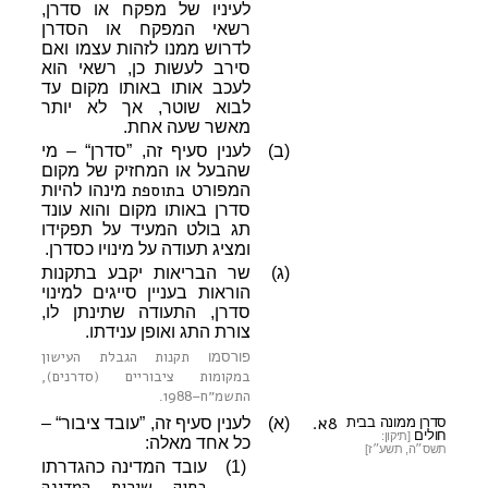
לעיניו של מפקח או סדרן,
רשאי המפקח או הסדרן
לדרוש ממנו לזהות עצמו ואם
סירב לעשות כן, רשאי הוא
לעכב אותו באותו מקום עד
לבוא שוטר, אך לא יותר
מאשר שעה אחת.
(ב)
לענין סעיף זה, ”סדרן“ – מי
שהבעל או המחזיק של מקום
בתוספת
המפורט
מינהו להיות
סדרן באותו מקום והוא עונד
תג בולט המעיד על תפקידו
ומציג תעודה על מינויו כסדרן.
(ג)
שר הבריאות יקבע בתקנות
הוראות בעניין סייגים למינוי
סדרן, התעודה שתינתן לו,
צורת התג ואופן ענידתו.
תקנות הגבלת העישון
פורסמו
במקומות ציבוריים (סדרנים),
התשמ״ח–1988
.
8א.
סדרן ממונה בבית
(א)
לענין סעיף זה, ”עובד ציבור“ –
חולים
[תיקון:
כל אחד מאלה:
תשס״ה, תשע״ז]
(1)
עובד המדינה כהגדרתו
בחוק שירות המדינה