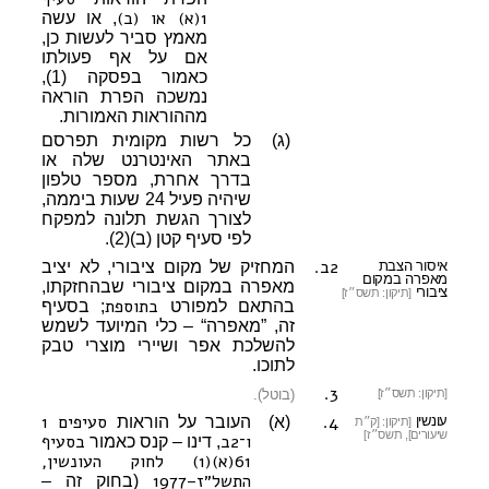
1(א) או (ב)
, או עשה
מאמץ סביר לעשות כן,
אם על אף פעולתו
כאמור בפסקה (1),
נמשכה הפרת הוראה
מההוראות האמורות.
(ג)
כל רשות מקומית תפרסם
באתר האינטרנט שלה או
בדרך אחרת, מספר טלפון
שיהיה פעיל 24 שעות ביממה,
לצורך הגשת תלונה למפקח
לפי סעיף קטן (ב)(2).
2ב.
איסור הצבת
המחזיק של מקום ציבורי, לא יציב
מאפרה במקום
מאפרה במקום ציבורי שבהחזקתו,
ציבורי
[תיקון: תשס״ז]
בתוספת
בהתאם למפורט
; בסעיף
זה, ”מאפרה“ – כלי המיועד לשמש
להשלכת אפר ושיירי מוצרי טבק
לתוכו.
3.
[תיקון: תשס״ז]
(בוטל).
4.
סעיפים 1
עונשין
(א)
העובר על הוראות
[תיקון: [ק״ת
שיעורים], תשס״ז]
ו־2ב
בסעיף
, דינו – קנס כאמור
61(א)(1) לחוק העונשין,
התשל״ז–1977
(בחוק זה –