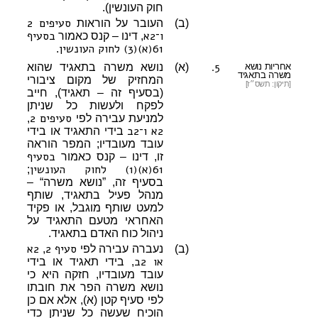
חוק העונשין).
סעיפים 2
(ב)
העובר על הוראות
ו־2א
בסעיף
, דינו – קנס כאמור
61(א)(3) לחוק העונשין
.
5.
אחריות נושא
(א)
נושא משרה בתאגיד שהוא
משרה בתאגיד
המחזיק של מקום ציבורי
[תיקון: תשס״ז]
(בסעיף זה – תאגיד), חייב
לפקח ולעשות כל שניתן
סעיפים 2
למניעת עבירה לפי
,
2א
ו־2ב
בידי התאגיד או בידי
עובד מעובדיו; המפר הוראה
בסעיף
זו, דינו – קנס כאמור
61(א)(1) לחוק העונשין
;
בסעיף זה, ”נושא משרה“ –
מנהל פעיל בתאגיד, שותף
למעט שותף מוגבל, או פקיד
האחראי מטעם התאגיד על
ניהול כוח האדם בתאגיד.
סעיף 2
2א
(ב)
נעברה עבירה לפי
,
או 2ב
, בידי תאגיד או בידי
עובד מעובדיו, חזקה היא כי
נושא משרה הפר את חובתו
לפי סעיף קטן (א), אלא אם כן
הוכיח שעשה כל שניתן כדי