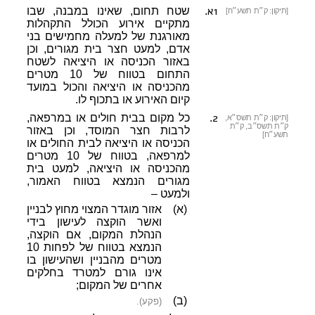
1א
.
שטח תחום, שאינו במבנה, שבו
[תיקון: ק״ת תשע״ח]
מתקיים אירוע הכולל התקהלות
מאורגנת של למעלה מחמישים בני
אדם, למעט חצר בית מגורים, וכן
באזור הכניסה או היציאה לשטח
התחום בטווח של 10 מטרים
מהכניסה או היציאה והכול במועד
קיום האירוע או בתכוף לו.
2
.
כל מקום בבית חולים או במרפאה,
[תיקון: ק״ת תשס״א,
ק״ת תשס״ב, ק״ת
לרבות חצר המוסד, וכן באזור
תשע״ח]
הכניסה או היציאה לבית החולים או
למרפאה, בטווח של 10 מטרים
מהכניסה או היציאה, למעט בית
מגורים הנמצא בטווח האמור,
ולמעט –
(א)
אזור מוגדר המצוי מחוץ לבניין
ואשר הוקצה לעישון בידי
הנהלת המקום, אם הוקצה,
הנמצא בטווח של לפחות 10
מטרים מהבניין ושהעישון בו
אינו גורם למטרד בחלקים
אחרים של המקום;
(ב)
(פקע).