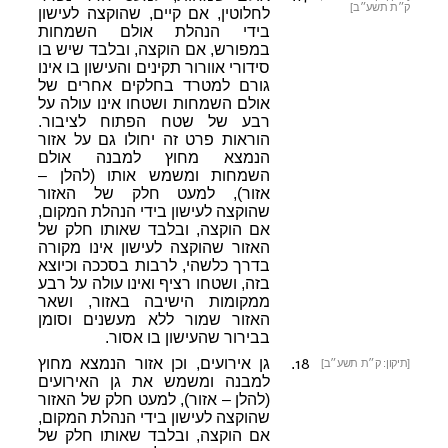
ק״ת תשע״ב]
לחלוטין, אם קיים, שהוקצה לעישון
בידי הנהלת אולם השמחות
במפורש, אם הוקצה, ובלבד שיש בו
סידורי אוורור תקינים והעישון בו אינו
גורם למטרד בחלקים אחרים של
אולם השמחות ושטחו אינו עולה על
רבע של שטח הפתוח לציבור.
הוראות פרט זה יחולו גם על אזור
הנמצא מחוץ למבנה אולם
השמחות ומשמש אותו (להלן –
אזור), למעט חלק של האזור
שהוקצה לעישון בידי הנהלת המקום,
אם הוקצה, ובלבד שאותו חלק של
האזור שהוקצה לעישון אינו מקורה
בדרך כלשהי, לרבות בסככה וכיוצא
בזה, ושטחו רציף ואינו עולה על רבע
ממקומות הישיבה באזור, ושאר
האזור שמור ללא מעשנים וסומן
בבירור שהעישון בו אסור.
18
.
גן אירועים, וכן אזור הנמצא מחוץ
[תיקון: ק״ת תשע״ב]
למבנה ומשמש את גן האירועים
(להלן – אזור), למעט חלק של האזור
שהוקצה לעישון בידי הנהלת המקום,
אם הוקצה, ובלבד שאותו חלק של