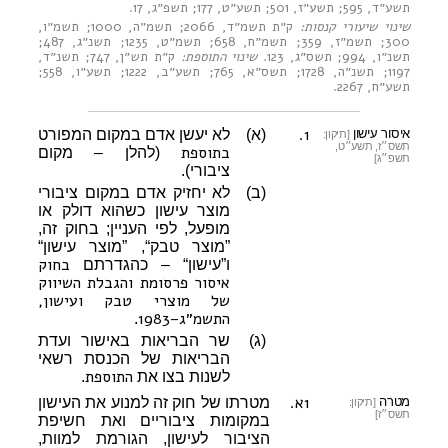
תשע״ד, 595
;
תשע״ז, 501
;
תשע״ט, 177
;
תשפ״ג, 17
.
שינוי שיעורי קנסות:
ק״ת תשמ״ד, 2066
;
תשמ״ה, 1000
;
תשמ״ו,
300
;
תשמ״ז, 359
;
תשמ״ח, 658
;
תשמ״ט, 1235
;
תשנ״ג, 487
;
תשנ״ו, 994
;
תשס״ג, 123
.
שינוי התוספת:
ק״ת תש״ן, 747
;
תשנ״ד,
1197
;
תשנ״ה, 1728
;
תשס״א, 765
;
תשע״ב, 1222
;
תשע״ו, 558
;
תשע״ח, 2267
.
1.
איסור עישון
(א)
לא יעשן אדם במקום המפורט
[תיקון:
תשס״ז, תשע״ט,
בתוספת
(להלן – מקום
תשפ״ג]
ציבורי).
(ב)
לא יחזיק אדם במקום ציבורי
מוצר עישון כשהוא דולק או
מופעל, לפי העניין; בחוק זה,
”מוצר טבק“, ”מוצר עישון“
בחוק
ו”עישון“ – כהגדרתם
איסור פרסומת והגבלת השיווק
של מוצרי טבק ועישון,
התשמ״ג–1983
.
(ג)
שר הבריאות באישור ועדת
הבריאות של הכנסת רשאי
התוספת
לשנות בצו את
.
1א.
מטרה
מטרתו של חוק זה למנוע את העישון
[תיקון:
תשס״ז]
במקומות ציבוריים ואת חשיפת
הציבור לעישון, הגורמת למוות,