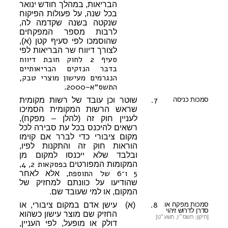
הבריאות, במהלך חודש ינואר
בכל שנה, על פעולות הפיקוח
שנקטה בשנה שקדמה לה,
לרבות מספר המפקחים
שהוסמכו לפי סעיף קטן (א),
לצורך דיווח שר הבריאות לפי
סעיף 2 לחוק חובת דיווח
בדבר הנזקים הבריאותיים
הנגרמים מעישון מוצרי טבק,
התשס״א–2000
.
7.
סמכות כניסה
שוטר וכן עובד של רשות מקומית
שראש הרשות המקומית הסמיכו
לעניין חוק זה (להלן – מפקח),
רשאים להיכנס בכל עת סבירה לכל
מקום ציבורי כדי לברר אם קוימו
הוראות חוק זה והתקנות לפיו,
ובלבד שלא ייכנסו למקום מן
בפסקאות 2
4
המקומות המפורטים
,
,
5
ו־6 של התוספת
, אלא לאחר
שהודיעו על כוונתם למחזיק של
המקום, או למי שעובד שם.
8.
סמכות מפקח או
(א)
עישן אדם במקום ציבורי, או
סדרן לדרוש זיהוי
החזיק שם מוצר עישון כשהוא
[תיקון: תשס״ז, תשע״ט]
דולק או מופעל, לפי העניין,