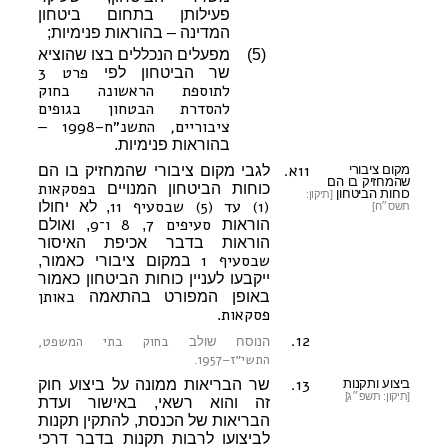
פעילותן בתחום ביטחון
המדינה – בהוראות פנימיות;
(5)
מפעלים הנכללים בצו שהוציא
פרט 3
שר הביטחון לפי
לתוספת הראשונה בחוק
להסדרת הבטחון בגופים
ציבוריים, התשנ״ח–1998
–
בהוראות פנימיות.
11א.
מקום ציבורי
לגבי מקום ציבורי שהמחזיק בו הם
שהמחזיק בו הם
בפסקאות
כוחות הביטחון המנויים
כוחות הביטחון
[תיקון:
(1) עד (5) שבסעיף 11
, לא יחולו
תשס״ח]
סעיפים 7
8
ו־9
הוראות
,
, ואולם
הוראות בדבר אכיפת האיסור
שבסעיף 1
במקום ציבורי כאמור,
ייקבעו לעניין כוחות הביטחון כאמור
באותן
באופן המפורט בהתאמה
פסקאות
.
12.
בחוק בתי המשפט,
הנוסח שולב
התשי״ז–1957
.
13.
ביצוע ותקנות
שר הבריאות ממונה על ביצוע חוק
[תיקון: תשפ״ג]
זה והוא רשאי, באישור ועדת
הבריאות של הכנסת, להתקין תקנות
לביצועו לרבות תקנות בדבר דרכי