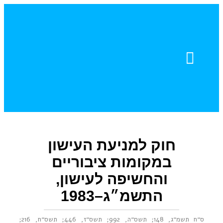
צור קשר
חוברות דוגמה
עזרה והדרכה
עדויות מהשטח
חוק למניעת העישון
במקומות ציבוריים
והחשיפה לעישון,
התשמ״ג–1983
ס״ח תשמ״ג, 148
;
תשס״ה, 992
;
תשס״ז, 446
;
תשס״ח, 216
;