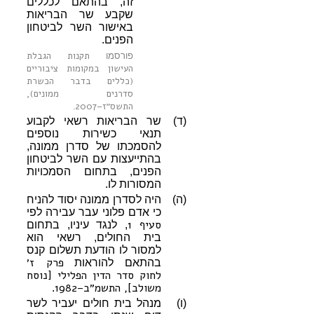
זה, בהתאם לכללים
שקבע שר הבריאות
באישור השר לביטחון
הפנים.
תקנות הגבלת
פורסמו
העישון במקומות ציבוריים
(כללים בדבר הכשרת
סדרנים ממונים),
התשס״ז–2007
.
(ד)
שר הבריאות רשאי לקבוע
תנאי כשירות נוספים
להסמכתו של סדרן ממונה,
בהתייעצות עם השר לביטחון
הפנים, בתחום הסמכויות
המסורות לו.
(ה)
היה לסדרן ממונה יסוד להניח
כי אדם פלוני עבר עבירה לפי
סעיף 1
, לנגד עיניו, בתחום
בית החולים, רשאי הוא
למסור לו הודעת תשלום קנס
פרק ז׳
בהתאם להוראות
לחוק סדר הדין הפלילי [נוסח
משולב], התשמ״ב–1982
.
(ו)
מנהל בית חולים יעביר לשר