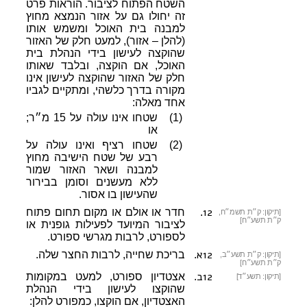
השטח הפתוח לציבור. הוראות פרט
זה יחולו גם על אזור הנמצא מחוץ
למבנה בית האוכל ומשמש אותו
(להלן – אזור), למעט חלק של האזור
שהוקצה לעישון בידי הנהלת בית
האוכל, אם הוקצה, ובלבד שאותו
חלק של האזור שהוקצה לעישון אינו
מקורה בדרך כלשהי, ומתקיים לגביו
אחד מאלה:
(1)
שטחו אינו עולה על 15 מ״ר;
או
(2)
שטחו רציף ואינו עולה על
רבע של שטח הישיבה מחוץ
למבנה ושאר האזור שמור
ללא מעשנים וסומן בבירור
שהעישון בו אסור.
12
.
חדר או אולם או מקום תחום פתוח
[תיקון: ק״ת תשמ״ח,
ק״ת תשע״ח]
לציבור המיועד לפעילות גופנית או
לספורט, לרבות מגרשי ספורט.
12א
.
בריכת שחייה, לרבות החצר שלה.
[תיקון: ק״ת תשע״ב,
ק״ת תשע״ח]
12ב
.
אצטדיון ספורט, למעט במקומות
[תיקון: תשע״ד]
שהוקצו לעישון בידי הנהלת
האצטדיון, אם הוקצו, כמפורט להלן: