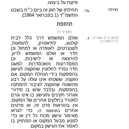
פיקוח על ביצועו.
14.
תחילה
תחילתו של חוק זה ביום כ״ח בשבט
התשמ״ד (1 בפברואר 1984).
תוספת
(
סעיף 1
)
1
.
אולם המשמש דרך כלל לבית
[תיקון: ק״ת תשס״א,
ק״ת תשס״ב]
קולנוע, לתיאטרון, להופעות,
לקונצרטים, לאופרה או למחול וכן
חדר או אולם המשמש לדיון,
להרצאה או לישיבות, וכן
המסדרונות והאכסדרות, למעט
חדר נפרד לחלוטין שהוקצה לעישון
בהפסקות בידי הנהלת המקום, אם
הוקצה, ששטחו אינו עולה על רבע
מהשטח שהוקצה לציבור להמתנה
בהפסקות, ובלבד שיש בו סידורי
אוורור תקינים והעישון בו אינו גורם
למטרד בחלקים אחרים של המקום;
אין בהוראות פרט זה, או פרטים
בתוספת זו
אחרים
, כדי לגרוע
מאיסור עישון מכוח כל דין או כדי
למנוע מבעל המקום או המחזיק בו
לאסור את העישון במקום.