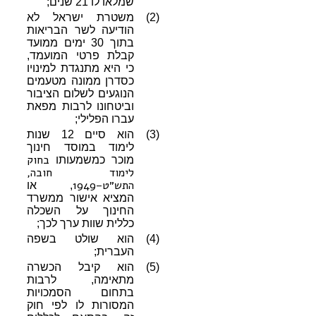
שמלאו לו 21 שנים;
(2)
משטרת ישראל לא
הודיעה לשר הבריאות
בתוך 30 ימים ממועד
קבלת פרטי המועמד,
כי היא מתנגדת למינויו
כסדרן ממונה מטעמים
הנוגעים לשלום הציבור
וביטחונו לרבות מפאת
עברו הפלילי;
(3)
הוא סיים 12 שנות
לימוד במוסד חינוך
בחוק
מוכר כמשמעותו
לימוד חובה,
התש״ט–1949
, או
המציא אישור ממשרד
החינוך על השכלה
כללית שוות ערך לכך;
(4)
הוא שולט בשפה
העברית;
(5)
הוא קיבל הכשרה
מתאימה, לרבות
בתחום הסמכויות
המסורות לו לפי חוק