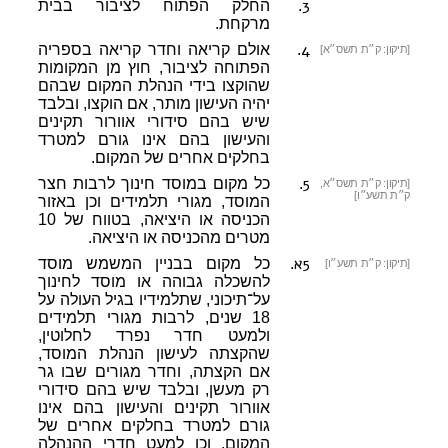
3
.
החלק הפתוח לציבור בבית
מרקחת.
4
.
אולם קריאה וחדר קריאה בספריה
[תיקון: ק״ת תשס״א]
הפתוחה לציבור, חוץ מן המקומות
שהוקצו בידי הנהלת המקום שבהם
יהיה העישון מותר, אם הוקצו, ובלבד
שיש בהם סידורי אוורור תקינים
והעישון בהם אינו גורם למטרד
בחלקים אחרים של המקום.
5
.
כל מקום במוסד חינוך לרבות חצר
[תיקון: ק״ת תשס״א,
ק״ת תשע״ו]
המוסד, מגורי תלמידים וכן באזור
הכניסה או היציאה, בטווח של 10
מטרים מהכניסה או היציאה.
5א
.
כל מקום בבניין המשמש מוסד
[תיקון: ק״ת תשע״ו]
להשכלה גבוהה או מוסד לחינוך
על־תיכוני, שתלמידיו בגיל העולה על
18 שנים, לרבות מגורי תלמידים
ולמעט חדר נפרד לחלוטין,
שהקצתה לעישון הנהלת המוסד,
אם הקצתה, וחדר מגורים שבו גר
רק מעשן, ובלבד שיש בהם סידורי
אוורור תקינים והעישון בהם אינו
גורם למטרד בחלקים אחרים של
המקום, וכן למעט חדרי ההנהלה