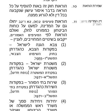
10.
שמירת הוראות
הוראות חוק זה באות להוסיף על כל
הוראה בדבר איסור עישון שנקבעה
בכל דין ולא לגרוע ממנה.
11.
סעיפים 2(א)
2א
ו־2ב
דין המדינה
הוראות
,
יחולו
[תיקון:
תשס״ז]
גם על המדינה, למעט על כוחות
הביטחון כמפורט להלן, ואולם
הסעיפים האמורים
הוראות לפי
,
ייקבעו בשינויים המחוייבים, לעניין –
(1)
צבא הגנה לישראל –
בפקודות הצבא, כהגדרתן
בחוק השיפוט הצבאי,
התשט״ו–1955
;
(2)
משטרת ישראל – בפקודות
משטרת ישראל כהגדרתן
בפקודת המשטרה [נוסח חדש],
התשל״א–1971
;
(3)
שירות בתי הסוהר – בפקודות
בפקודת בתי
השירות כהגדרתן
הסוהר [נוסח חדש],
התשל״ב–1971
;
(4)
יחידות ויחידות סמך של
משרד ראש הממשלה או
משרד הביטחון, שעיקר