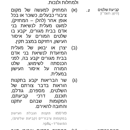
ולמחלות ולנכות.
2.
קביעת שלטים
(א)
המחזיק למעשה של מקום
[תיקון: תשס״ז]
ציבורי כבעלים, כשוכר או בכל
אופן אחר (להלן – המחזיק),
למעט מעלית לנשיאת בני
אדם בבית מגורים, יקבע בו
שלטים המורים על איסור
העישון, ויחזיקם במצב תקין.
(ב)
יצרן או יבואן של מעלית
המיועדת לנשיאת בני אדם
בבית מגורים יקבע בה, לפני
הכנסתה לשימוש, שלט
המורה על איסור העישון
במעלית.
(ג)
שר הבריאות יקבע בתקנות
הוראות בדבר צורתם של
השלטים, מספרם, גודלם,
תוכנם, דרכי קביעתם,
המקומות שבהם יותקנו
והחובה להאירם.
תקנות הגבלת העישון
פורסמו
במקומות ציבוריים (קביעת שלטים),
התשמ״ד–1984
.