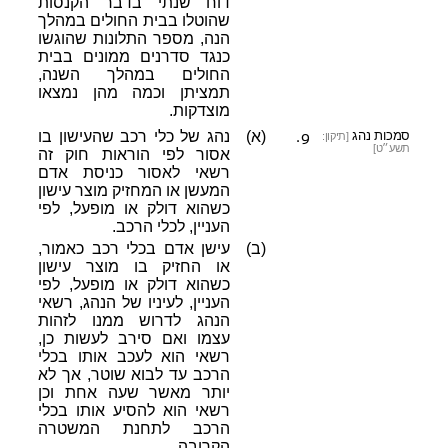
דוח שנתי בדבר הקנסות
שהוטלו בבית החולים במהלך
הנה, מספר התלונות שהוגשו
כנגד סדרנים ממונים בבית
החולים במהלך השנה,
תמציתן וכמה מהן נמצאו
מוצדקות.
9.
סמכות נהג
(א)
נהג של כלי רכב שהעישון בו
[תיקון:
תשע״ט]
אסור לפי הוראות חוק זה
רשאי לאסור כניסת אדם
המעשן או המחזיק מוצר עישון
כשהוא דולק או מופעל, לפי
העניין, לכלי הרכב.
(ב)
עישן אדם בכלי רכב כאמור,
או החזיק בו מוצר עישון
כשהוא דולק או מופעל, לפי
העניין, לעיניו של הנהג, רשאי
הנהג לדרוש ממנו לזהות
עצמו ואם סירב לעשות כן,
רשאי הוא לעכב אותו בכלי
הרכב עד לבוא שוטר, אך לא
יותר מאשר שעה אחת וכן
רשאי הוא להסיע אותו בכלי
הרכב לתחנת המשטרה
הקרובה.