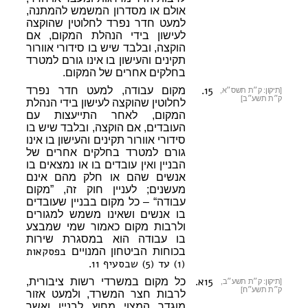
אולם או מסדרון המשמש להמתנה,
למעט חדר נפרד לחלוטין שהוקצה
לעישון בידי הנהלת המקום, אם
הוקצה, ובלבד שיש בו סידורי אוורור
תקינים והעישון בו אינו גורם למטרד
בחלקים אחרים של המקום.
15
.
מקום עבודה, למעט חדר נפרד
[תיקון: ק״ת תשס״א,
ק״ת תשע״ב]
לחלוטין שהוקצה לעישון בידי הנהלת
המקום, לאחר התייעצות עם
העובדים, אם הוקצה, ובלבד שיש בו
סידורי אוורור תקינים והעישון בו אינו
גורם למטרד בחלקים אחרים של
הבניין ואין עובדים בו או נמצאים בו
אנשים שהם או חלק מהם אינם
מעשנים; לעניין חוק זה, ”מקום
עבודה“ – כל מקום בבניין שעובדים
בו אנשים ושאינו משמש למגורים
ולרבות מקום כאמור שמי שמבצע
בו עבודה הוא במסגרת שירות
בפסקאות
בכוחות הביטחון המנויים
(1) עד (5) שבסעיף 11
.
15א
.
כל מקום במשרדי רשות ציבורית,
[תיקון: ק״ת תשע״ב,
ק״ת תשע״ח]
לרבות חצר המשרד, ולמעט אזור
מוגדר המצוי מחוץ לבניין ואשר