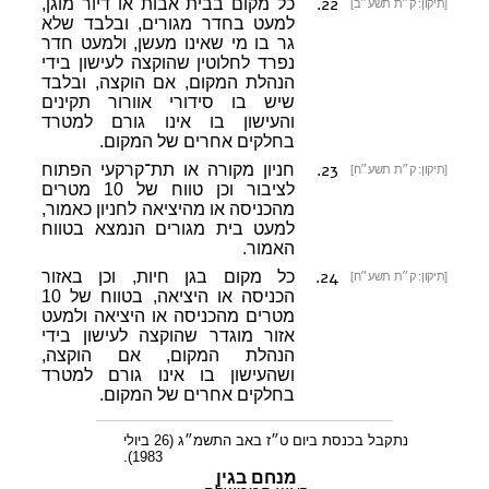
22
.
כל מקום בבית אבות או דיור מוגן,
[תיקון: ק״ת תשע״ב]
למעט בחדר מגורים, ובלבד שלא
גר בו מי שאינו מעשן, ולמעט חדר
נפרד לחלוטין שהוקצה לעישון בידי
הנהלת המקום, אם הוקצה, ובלבד
שיש בו סידורי אוורור תקינים
והעישון בו אינו גורם למטרד
בחלקים אחרים של המקום.
23
.
חניון מקורה או תת־קרקעי הפתוח
[תיקון: ק״ת תשע״ח]
לציבור וכן טווח של 10 מטרים
מהכניסה או מהיציאה לחניון כאמור,
למעט בית מגורים הנמצא בטווח
האמור.
24
.
כל מקום בגן חיות, וכן באזור
[תיקון: ק״ת תשע״ח]
הכניסה או היציאה, בטווח של 10
מטרים מהכניסה או היציאה ולמעט
אזור מוגדר שהוקצה לעישון בידי
הנהלת המקום, אם הוקצה,
ושהעישון בו אינו גורם למטרד
בחלקים אחרים של המקום.
נתקבל בכנסת ביום ט״ז באב התשמ״ג (26 ביולי
1983).
מנחם בגין