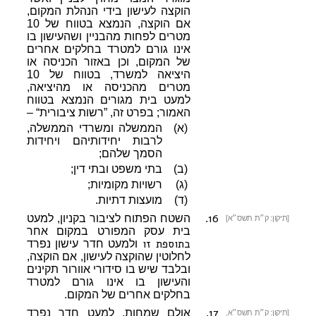
הוקצה לעישון בידי הנהלת המקום,
אם הוקצה, הנמצא בטווח של 10
מטרים לפחות מהבניין ושהעישון בו
אינו גורם למטרד בחלקים אחרים
של המקום, וכן באזור הכניסה או
היציאה למשרד, בטווח של 10
מטרים מהכניסה או מהיציאה,
למעט בית מגורים הנמצא בטווח
האמור; בפרט זה, ”רשות ציבורית“ –
(א)
הממשלה ומשרדי הממשלה,
לרבות יחידותיהם ויחידות
הסמך שלהם;
(ב)
בתי משפט ובתי דין;
(ג)
רשויות מקומיות;
(ד)
מועצות דתיות.
16
.
השטח הפתוח לציבור בקניון, למעט
[תיקון: ק״ת תשס״א]
בית עסק המפורט במקום אחר
בתוספת זו
ולמעט חדר עישון נפרד
לחלוטין שהוקצה לעישון, אם הוקצה,
ובלבד שיש בו סידורי אוורור תקינים
והעישון בו אינו גורם למטרד
בחלקים אחרים של המקום.
17
.
אולם שמחות, למעט חדר נפרד
[תיקון: ק״ת תשס״א,