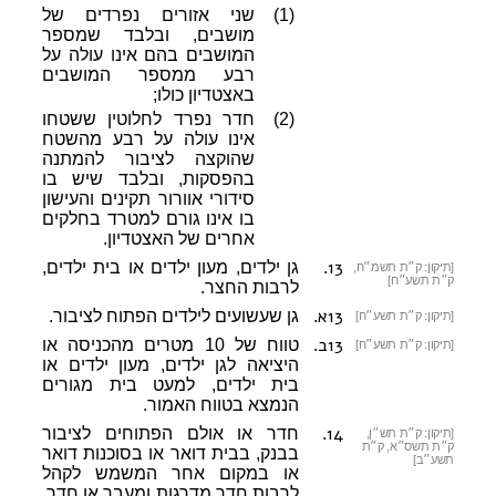
(1)
שני אזורים נפרדים של
מושבים, ובלבד שמספר
המושבים בהם אינו עולה על
רבע ממספר המושבים
באצטדיון כולו;
(2)
חדר נפרד לחלוטין ששטחו
אינו עולה על רבע מהשטח
שהוקצה לציבור להמתנה
בהפסקות, ובלבד שיש בו
סידורי אוורור תקינים והעישון
בו אינו גורם למטרד בחלקים
אחרים של האצטדיון.
13
.
גן ילדים, מעון ילדים או בית ילדים,
[תיקון: ק״ת תשמ״ח,
ק״ת תשע״ח]
לרבות החצר.
13א
.
גן שעשועים לילדים הפתוח לציבור.
[תיקון: ק״ת תשע״ח]
13ב
.
טווח של 10 מטרים מהכניסה או
[תיקון: ק״ת תשע״ח]
היציאה לגן ילדים, מעון ילדים או
בית ילדים, למעט בית מגורים
הנמצא בטווח האמור.
14
.
חדר או אולם הפתוחים לציבור
[תיקון: ק״ת תש״ן,
ק״ת תשס״א, ק״ת
בבנק, בבית דואר או בסוכנות דואר
תשע״ב]
או במקום אחר המשמש לקהל
לרבות חדר מדרגות ומעבר או חדר,