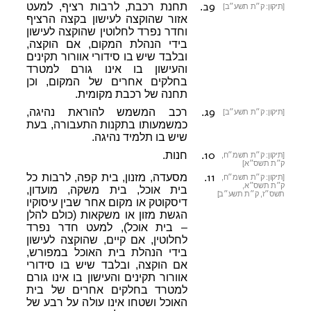
9ב
.
תחנת רכבת, לרבות רציף, למעט
[תיקון: ק״ת תשע״ב]
אזור שהוקצה לעישון בקצה הרציף
וחדר נפרד לחלוטין שהוקצה לעישון
בידי הנהלת המקום, אם הוקצה,
ובלבד שיש בו סידורי אוורור תקינים
והעישון בו אינו גורם למטרד
בחלקים אחרים של המקום, וכן
תחנה של רכבת מקומית.
9ג
.
רכב המשמש להוראת נהיגה,
[תיקון: ק״ת תשע״ב]
כמשמעותו בתקנות התעבורה, בעת
שיש בו תלמיד נהיגה.
10
.
חנות.
[תיקון: ק״ת תשמ״ח,
ק״ת תשס״א]
11
.
מסעדה, מזנון, בית קפה, לרבות כל
[תיקון: ק״ת תשמ״ח,
ק״ת תשס״א,
בית אוכל, בית משקה, מועדון,
תשס״ז, ק״ת תשע״ב]
דיסקוטק או מקום אחר שבין עיסוקיו
הגשת מזון או משקאות (כולם להלן
– בית אוכל), למעט חדר נפרד
לחלוטין, אם קיים, שהוקצה לעישון
בידי הנהלת בית האוכל במפורש,
אם הוקצה, ובלבד שיש בו סידורי
אוורור תקינים והעישון בו אינו גורם
למטרד בחלקים אחרים של בית
האוכל ושטחו אינו עולה על רבע של