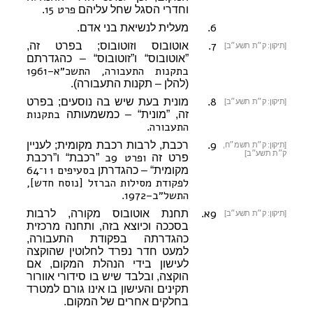
פרט 15
וחדרי הסגל שחל עליהם
.
6
.
מעלית לנשיאת בני אדם.
7
.
אוטובוס וזוטובוס; בפרט זה,
[תיקון: ק״ת תשע״ב]
”אוטובוס“ ו”זוטובוס“ – כהגדרתם
בתקנות התעבורה, התשכ״א–1961
(להלן – תקנות התעבורה).
8
.
מונית בעת שיש בה נוסעים; בפרט
[תיקון: ק״ת תשע״ב]
בתקנות
זה, ”מונית“ – כמשמעותה
התעבורה
.
9
.
רכבת, לרבות רכבת מקומית; לעניין
[תיקון: ק״ת תשמ״ח,
ק״ת תשע״ב]
ופרט 9ב
פרט זה
”רכבת“ ו”רכבת
בסעיפים 1
ו־64
מקומית“ – כהגדרתן
לפקודת מסילות הברזל [נוסח חדש],
התשל״ב–1972
.
9א
.
תחנת אוטובוס מקורה, לרבות
[תיקון: ק״ת תשע״ב]
בסככה וכיוצא בזה, ותחנה מרכזית
כהגדרתה בפקודת התעבורה,
למעט חדר נפרד לחלוטין שהוקצה
לעישון בידי הנהלת המקום, אם
הוקצה, ובלבד שיש בו סידורי אוורור
תקינים והעישון בו אינו גורם למטרד
בחלקים אחרים של המקום.