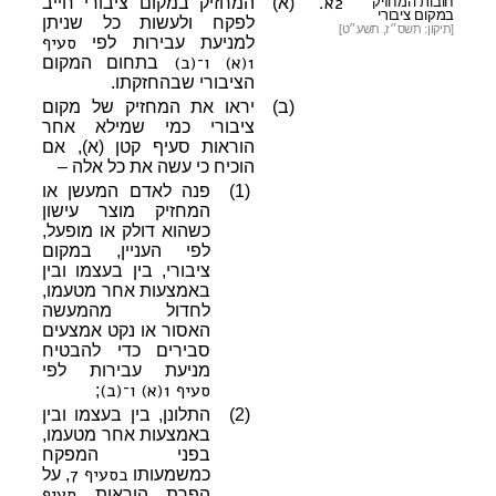
2א.
חובות המחזיק
(א)
המחזיק במקום ציבורי חייב
במקום ציבורי
לפקח ולעשות כל שניתן
[תיקון: תשס״ז, תשע״ט]
סעיף
למניעת עבירות לפי
1(א) ו־(ב)
בתחום המקום
הציבורי שבהחזקתו.
(ב)
יראו את המחזיק של מקום
ציבורי כמי שמילא אחר
הוראות סעיף קטן (א), אם
הוכיח כי עשה את כל אלה –
(1)
פנה לאדם המעשן או
המחזיק מוצר עישון
כשהוא דולק או מופעל,
לפי העניין, במקום
ציבורי, בין בעצמו ובין
באמצעות אחר מטעמו,
לחדול מהמעשה
האסור או נקט אמצעים
סבירים כדי להבטיח
מניעת עבירות לפי
סעיף 1(א) ו־(ב)
;
(2)
התלונן, בין בעצמו ובין
באמצעות אחר מטעמו,
בפני המפקח
בסעיף 7
כמשמעותו
, על
סעיף
הפרת הוראות