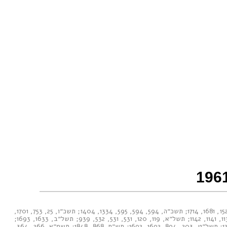
15
,
1681
,
1714
;
תשכ״ה, 594
,
594
,
595
,
1334
,
1404
;
תשכ״ו, 25
,
753
,
1701
,
1
,
1141
,
1142
;
תשל״א, 119
,
120
,
531
,
531
,
532
,
939
;
תשל״ב, 1633
,
1693
;
1
;
תשל״ט, 203
,
894
,
1692
,
1692
;
תש״ם, 868
,
1848
;
תשמ״א, 266
,
364
,