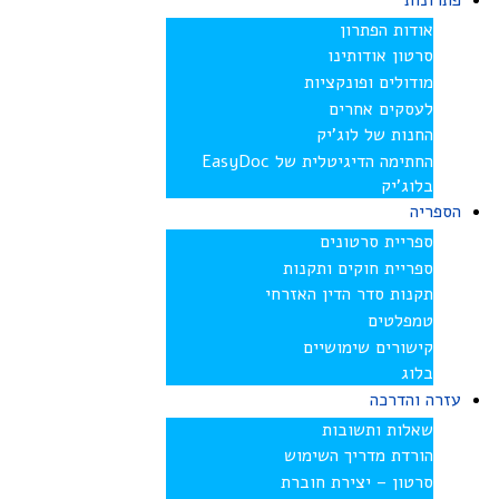
פתרונות
אודות הפתרון
סרטון אודותינו
מודולים ופונקציות
לעסקים אחרים
החנות של לוג’יק
החתימה הדיגיטלית של EasyDoc
בלוג’יק
הספריה
ספריית סרטונים
ספריית חוקים ותקנות
תקנות סדר הדין האזרחי
טמפלטים
קישורים שימושיים
בלוג
עזרה והדרכה
שאלות ותשובות
הורדת מדריך השימוש
סרטון – יצירת חוברת