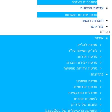
התחברות לעזרה
עדויות מהשטח
סרטן עדויות מהשטח
חוברות דוגמה
צור קשר
תפריט
אודות
אודות לוג’יק
לוג’יק מצילה עו”ד
סרטון אודות
סרטון יצירת חוברת
סרטון עדויות מהשטח
פתרונות
אודות הפתרון
סרטון אודותינו
מודולים ופונקציות
לעסקים אחרים
החנות של לוג’יק
החתימה הדיגיטלית של EasyDoc