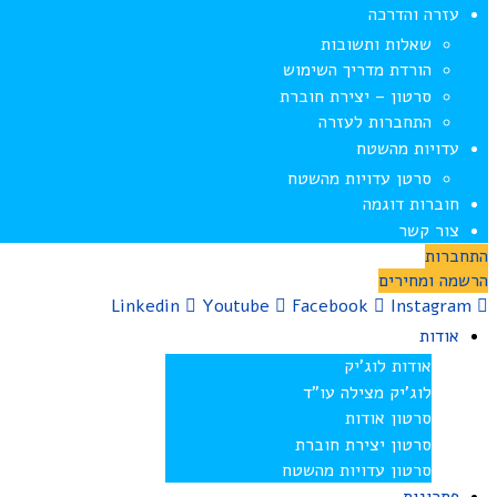
עזרה והדרכה
שאלות ותשובות
הורדת מדריך השימוש
סרטון – יצירת חוברת
התחברות לעזרה
עדויות מהשטח
סרטן עדויות מהשטח
חוברות דוגמה
צור קשר
התחברות
הרשמה ומחירים
Linkedin
Youtube
Facebook
Instagram
אודות
אודות לוג’יק
לוג’יק מצילה עו”ד
סרטון אודות
סרטון יצירת חוברת
סרטון עדויות מהשטח