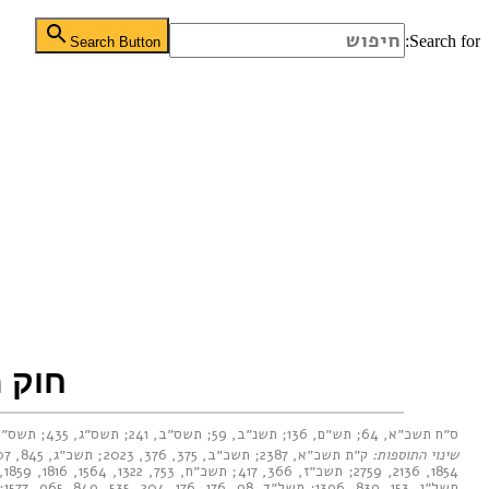
Search for:
Search Button
חוק מ
ס״ח תשכ״א, 64
;
תש״ם, 136
;
תשנ״ב, 59
;
תשס״ב, 241
;
תשס״ג, 435
;
תשס״ה, 
שינוי התוספות:
ק״ת תשכ״א, 2387
;
תשכ״ב, 375
,
376
,
2023
;
תשכ״ג, 845
,
07
1854
,
2136
,
2759
;
תשכ״ז, 366
,
417
;
תשכ״ח, 753
,
1322
,
1564
,
1816
,
1859
,
תשל״ג, 153
,
839
,
1396
;
תשל״ד, 98
,
176
,
176
,
204
,
535
,
849
,
965
,
1577
;