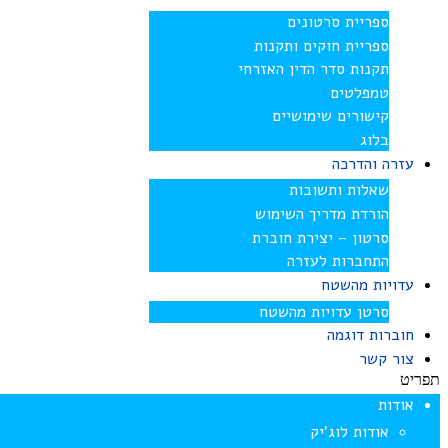
ספריית סרטונים
ספריית חוקים ותקנות
תקנות סדר הדין האזרחי
טמפלטים
קישורים שימושיים
בלוג
עזרה והדרכה
שאלות ותשובות
הורדת מדריך השימוש
סרטון – יצירת חוברת
התחברות לעזרה
עדויות מהשטח
סרטן עדויות מהשטח
חוברות דוגמה
צור קשר
תפריט
אודות
אודות לוג’יק