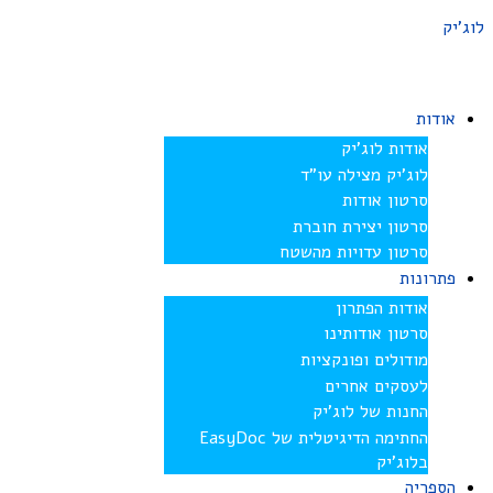
לוג'יק
אודות
אודות לוג’יק
לוג’יק מצילה עו”ד
סרטון אודות
סרטון יצירת חוברת
סרטון עדויות מהשטח
פתרונות
אודות הפתרון
סרטון אודותינו
מודולים ופונקציות
לעסקים אחרים
החנות של לוג’יק
החתימה הדיגיטלית של EasyDoc
בלוג’יק
הספריה