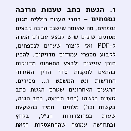
1. הגשת כתב טענות מרובה
נספחים –
כתבי טענות כוללים מגוון
נספחים, מה שאומר שישנם הרבה קבצים
מסוגים שונים שיש לבצע עבורם המרה
ל-PDF ואז ליצור שערים לנספחים,
לקבוע מספרי עמודים מדויקים, להכין
תוכן עניינים ולבצע התאמות מדויקות
בהתאם לתקנות סדר הדין האזרחי
החדשות ונט המשפט ו… מכירים.
הרגעים האחרונים שטרם הגשת כתב
טענות כלשהו (כתב תביעה, כתב הגנה,
בקשות וכו׳) מלווים תמיד בהשקעת
שעות בפרוצדורות הנ״ל, בלחץ
ובתחושה עמומה שההתעסקות הזאת