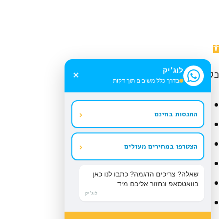
תח
רגל
גישות
לוג׳יק
כלי נגישות
×
בדרך כלל משיבים תוך דקות
הגדל טקסט
‹
התנסות בחינם
הקטן טקסט
גווני אפור
‹
הצטרפו במחירים מעולים
ניגודיות גבוהה
שאלה? צריכים הדגמה? כתבו לנו כאן
ניגודיות הפוכה
בוואטסאפ ונחזור אליכם מיד.
לוג׳יק
רקע בהיר