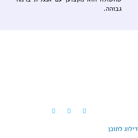
גבוהה.
© כל הזכויות שמורות |
תקנון ותנאי השימוש
|
בלוג
|
להורדת מדריך השימוש
|
הצהרת נגישות
דילוג לתוכן