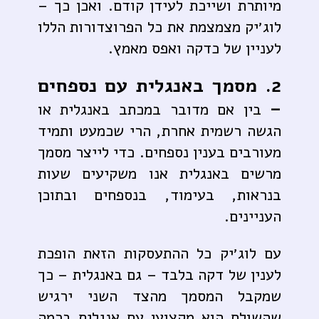
מיותרת ושייכת לעידן קודם. ואכן כך –
לוג׳יק מצמצמת את כל הפרוצדורות הללו
לעניין של כדקה ואפס מאמץ.
2. מסמך באנגלית עם נספחים
–
בין אם מדובר במכתב באנגלית או
הגשה רשמית אחרת, הרי שכמעט ותמיד
מעורבים בענין נספחים. כדי לייצר מסמך
מרשים באנגלית אנו משקיעים שעות
בנראות, בעימוד, בנספחים ובתוכן
העניינים.
עם לוג׳יק כל ההתעסקות הזאת הופכת
לענין של דקה בלבד – גם באנגלית – כך
שמקבל המסמך מהצד השני ירגיש
שהשולח הוא מקצוען עם אנגלית ברמה