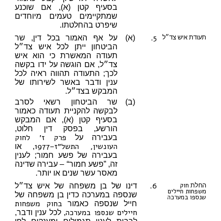
בסעיף קטן (א), אם שוכנע
שמתקיימים טעמים מיוחדים
שיפרט בהחלטתו.
5.
תעודת איש צד״ל
(א)
על אף האמור בכל דין, שר
הביטחון ייתן לכל איש צד״ל
תעודה המאשרת כי הוא איש
צד״ל, אם הוגשה על ידו בקשה
לכך; התעודה תהווה ראיה לכל
ענין ודבר באשר לשירותו של
המבקש בצד״ל.
(ב)
שר הביטחון רשאי לסרב
לבקשה להקניית תעודה כאמור
בסעיף קטן (א), אם המבקש
הורשע, בפסק דין חלוט,
פרק ז׳ לחוק
בעבירה על
העונשין, התשל״ז–1977
, או
בעבירה של פשע חמור; לענין
זה, ”פשע חמור“ – עבירה שדינה
מאסר עשר שנים או יותר.
6.
חוק
החלת
דינו של בן משפחה של איש צד״ל
משפחות חיילים
שנספה במערכה כדין בן משפחה של
שנספו במערכה
בחוק משפחות
חייל שנספה כאמור
חיילים שנספו במערכה
, לכל ענין ודבר,