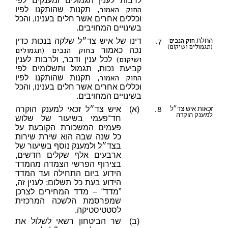
לרבות לענין תגמולים ומענקים לפי
החוק האמור
, תקנות שהותקנו לפיו
וכללים אחרים אשר חלים בענינו, והכל
בשינויים המחויבים.
7.
חוק הנכים
החלת
דינו של איש צד״ל שלקה בנכות כדין
(תגמולים ושיקום)
בחוק הנכים (תגמולים
נכה כאמור
ושיקום)
לכל ענין ודבר, ולרבות לענין
קביעת נכות, תגמול ותשלומים לפי
החוק האמור
, תקנות שהותקנו לפיו
וכללים אחרים אשר חלים בענינו, והכל
בשינויים המחויבים.
8.
זכאות איש צד״ל
(א)
איש צד״ל זכאי למענק הוקרה
למענק הוקרה
חד־פעמי בשיעור של שלוש
פעמים המשכורת הקובעת על
כל שנה שבה הוא שירת שירות
בצד״ל ולמענק נוסף בשיעור של
ארבעים אלף שקלים חדשים,
בצירוף הפרשי הצמדה מהמדד
הידוע ביום התחילה ועד המדד
הידוע בעת כל תשלום; לענין זה,
”מדד“ – מדד המחירים לצרכן
שמפרסמת הלשכה המרכזית
לסטטיסטיקה.
(ב)
שר הביטחון רשאי לשלול את