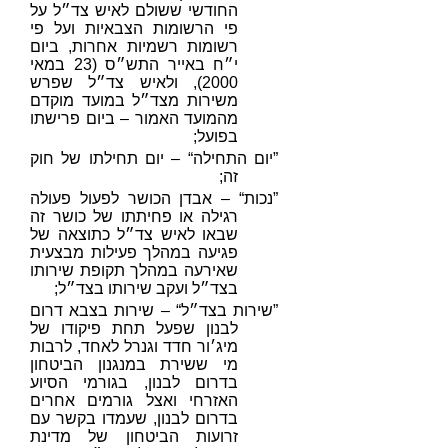
החודשי ששולם לאיש צד״ל על
פי הרשומות הצבאיות ועל פי
רשומות רשמיות אחרות, ביום
י״ח באייר התש״ס (23 במאי
2000), ולאיש צד״ל שפרש
משירות מצד״ל במועד מוקדם
מהמועד האמור – ביום פרישתו
בפועל;
”יום התחילה“ – יום תחילתו של חוק
זה;
”נכות“ – אבדן הכושר לפעול פעולה
רגילה או פחיתתו של כושר זה
שבאו לאיש צד״ל כתוצאה של
פגיעה במהלך פעילות מבצעית
שאירעה במהלך תקופת שירותו
בצד״ל ועקב שירותו בצד״ל;
”שירות בצד״ל“ – שירות בצבא דרום
לבנון שפעל תחת פיקודו של
מיג׳ור חדד וגנרל לאחד, לרבות
מי ששירת במנגנון הביטחון
בדרום לבנון, בגורמי הסיוע
האזרחי ואצל גורמים אחרים
בדרום לבנון, שעמדו בקשר עם
זרועות הביטחון של מדינת