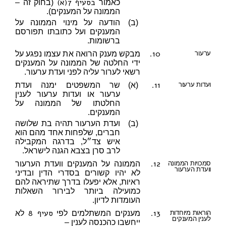
בסעיף 7(א)
כאמור
(בחוק זה –
הממונה על המענקים).
(ב)
הודעה על מינוי הממונה על
המענקים ועל כתובתו תפורסם
ברשומות.
10.
ערעור
מבקש מענק הרואה את עצמו נפגע על
ידי החלטה של הממונה על המענקים
רשאי לערור עליה לפני ועדת ערעור.
11.
ועדות ערעור
(א)
שר המשפטים ימנה ועדת
ערעור או ועדות ערעור לענין
החלטתו של הממונה על
המענקים.
(ב)
ועדת הערעור תהיה בת שלושה
חברים, שלפחות אחד מהם הוא
איש צד״ל, בדרגה המקבילה
לרב סרן בצבא הגנה לישראל.
12.
סמכויות הממונה
הממונה על המענקים וועדת הערעור
וועדת הערעור
לא יהיו קשורים בסדרי הדין ובדיני
ראיות, אלא יפעלו בדרך שתיראה להם
כמועילה ביותר לבירור השאלות
העומדות לדיון.
13.
סעיף 8
הוראות מיוחדות
מענקים המשתלמים לפי
לא
לענין המענקים
ייחשבו כהכנסה לענין –