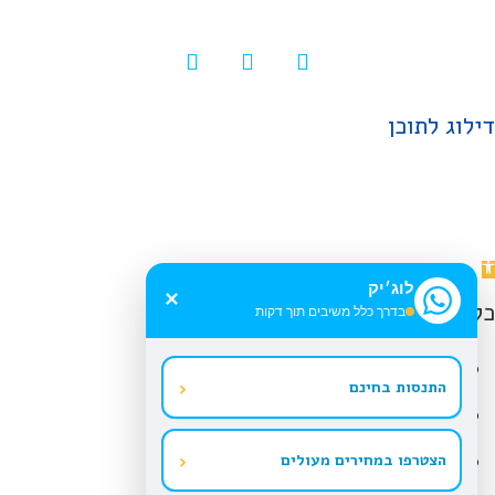
דילוג לתוכן
תח
לוג׳יק
רגל
×
כלי נגישות
בדרך כלל משיבים תוך דקות
גישות
הגדל טקסט
‹
התנסות בחינם
הקטן טקסט
גווני אפור
‹
הצטרפו במחירים מעולים