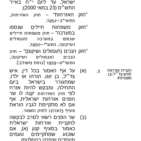
ישראל, עד ליום י״ח באייר
התש״ס (23 במאי 2000);
חוק האזרחות,
”חוק האזרחות“ –
התשי״ב–1952
;
”חוק משפחות חיילים שנספו
חוק משפחות חיילים
במערכה“ –
שנספו במערכה (תגמולים
ושיקום), התש״י–1950
;
חוק
”חוק הנכים (תגמולים ושיקום)“ –
הנכים (תגמולים ושיקום),
התשי״ט–1959 [נוסח משולב]
.
3.
הקניית אזרחות
(א)
על אף האמור בכל דין, איש
לאיש צד״ל ובן
צד״ל, בן זוגו, הורהו או ילדו,
משפחתו
שמתגורר בישראל ביום
התחילה, ומבקש להיות אזרח
חוק האזרחות
לפי
יקנה לו שר
הפנים אזרחות ישראלית, אף
אם לא מתקיימת לגביו הוראת
סעיף 5(א)(2) לחוק האמור
.
(ב)
שר הפנים רשאי לסרב לבקשה
להקניית אזרחות ישראלית
כאמור בסעיף קטן (א), אם
שוכנע שמתקיימים טעמים
מיוחדים שיפרט בהחלטתו.