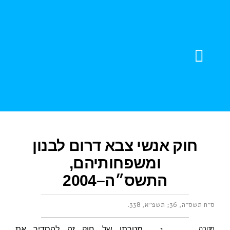
צור קשר
חוברות דוגמה
עזרה והדרכה
עדויות מהשטח
חוק אנשי צבא דרום לבנון
ומשפחותיהם,
התשס״ה–2004
ס״ח תשס״ה, 36
;
תשפ״א, 338
.
1.
מטרה
מטרתו של חוק זה להסדיר את