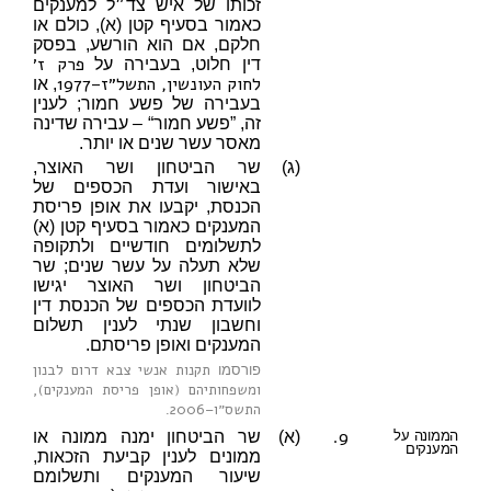
זכותו של איש צד״ל למענקים
כאמור בסעיף קטן (א), כולם או
חלקם, אם הוא הורשע, בפסק
פרק ז׳
דין חלוט, בעבירה על
לחוק העונשין, התשל״ז–1977
, או
בעבירה של פשע חמור; לענין
זה, ”פשע חמור“ – עבירה שדינה
מאסר עשר שנים או יותר.
(ג)
שר הביטחון ושר האוצר,
באישור ועדת הכספים של
הכנסת, יקבעו את אופן פריסת
המענקים כאמור בסעיף קטן (א)
לתשלומים חודשיים ולתקופה
שלא תעלה על עשר שנים; שר
הביטחון ושר האוצר יגישו
לוועדת הכספים של הכנסת דין
וחשבון שנתי לענין תשלום
המענקים ואופן פריסתם.
תקנות אנשי צבא דרום לבנון
פורסמו
ומשפחותיהם (אופן פריסת המענקים),
התשס״ו–2006
.
9.
הממונה על
(א)
שר הביטחון ימנה ממונה או
המענקים
ממונים לענין קביעת הזכאות,
שיעור המענקים ותשלומם