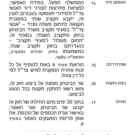
14.
תעסוקה ודיור
הממשלה תפעל, במידת האפשר,
למציאת פתרונות לצורכי דיור לאנשי
צד״ל ולסידורי תעסוקה בעבורם; לענין
זה, ייקבע תקציב שנתי במסגרת
הקצאה לתחום פעולה נפרד – ”אנשי
צד״ל“ בסעיף תקציב משרד הביטחון
בחוק התקציב השנתי; בסעיף זה,
”תחום פעולה“ ו”סעיף תקציב“ –
כהגדרתם בחוק תקציב שנתי,
בחוק יסודות התקציב,
כמשמעותו
התשמ״ה–1985
.
15.
סעיף 8
שמירת דינים
הוראות
באות להוסיף על כל
זכות אחרת המוקנית לאיש צד״ל לפי
כל דין ונוהל.
16.
ביצוע ותקנות
שר הביטחון ממונה על ביצוע חוק זה,
והוא רשאי להתקין תקנות בכל הנוגע
לביצועו.
17.
תחילה
בתוך 30 ימים מיום תחילתו של חוק זה
יקבעו שר הביטחון ושר האוצר,
באישור ועדת הכספים של הכנסת, את
בסעיף
אופן פריסת המענקים כאמור
8
.