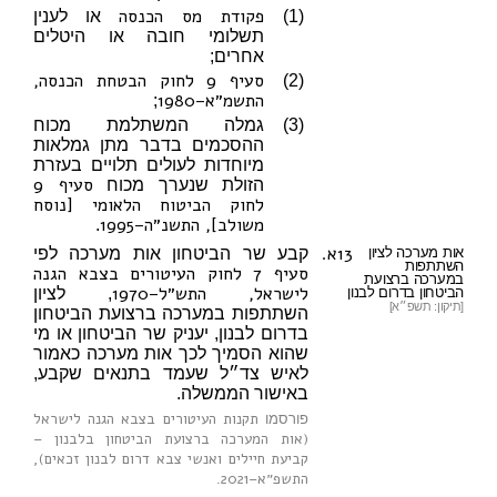
פקודת מס הכנסה
(1)
או לענין
תשלומי חובה או היטלים
אחרים;
סעיף 9 לחוק הבטחת הכנסה,
(2)
התשמ״א–1980
;
(3)
גמלה המשתלמת מכוח
ההסכמים בדבר מתן גמלאות
מיוחדות לעולים תלויים בעזרת
סעיף 9
הזולת שנערך מכוח
לחוק הביטוח הלאומי [נוסח
משולב], התשנ״ה–1995
.
13א.
אות מערכה לציון
קבע שר הביטחון אות מערכה לפי
השתתפות
סעיף 7 לחוק העיטורים בצבא הגנה
במערכה ברצועת
לישראל, התש״ל–1970
הביטחון בדרום לבנון
, לציון
[תיקון: תשפ״א]
השתתפות במערכה ברצועת הביטחון
בדרום לבנון, יעניק שר הביטחון או מי
שהוא הסמיך לכך אות מערכה כאמור
לאיש צד״ל שעמד בתנאים שקבע,
באישור הממשלה.
תקנות העיטורים בצבא הגנה לישראל
פורסמו
(אות המערכה ברצועת הביטחון בלבנון –
קביעת חיילים ואנשי צבא דרום לבנון זכאים),
התשפ״א–2021
.