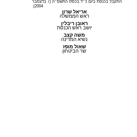
התקבל בכנסת ביום כ״ד בכסלו התשס״ה (7 בדצמבר
2004).
אריאל שרון
ראש הממשלה
ראובן ריבלין
יושב ראש הכנסת
משה קצב
נשיא המדינה
שאול מופז
שר הביטחון
© כל הזכויות שמורות |
תקנון ותנאי השימוש
|
בלוג
|
להורדת מדריך השימוש
|
הצהרת נגישות