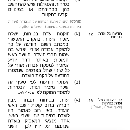
בטיחות והסגולות שיש להתחשב
בהן בבחירתם או במינויים
ייקבעו בתקנות.
תקנות ארגון הפיקוח על העבודה (ועדות
פורסמו
בטיחות ונאמני בטיחות), תשכ״א–1960
.
12.
הודעה על ועדת
(א)
הוקמה ועדת בטיחות, ישלח
בטיחות
מזכיר הועדה, בהקדם האפשרי
ובמכתב רשום, הודעה על כך
למפקח עבודה אזורי ויפרש בה
שמות חברי הועדה, היושב ראש
והמזכיר; באותה דרך יודיע
המזכיר למפקח עבודה אזורי על
כל שינוי שחל בפרטים שנמסרו
בהודעה על הקמת הועדה.
(ב)
העתקי הודעות לפי סעיף זה
ישלח מזכיר ועדת הבטיחות
סעיף 26
למוסד המוקם לפי
.
13.
סדרי עבודה של
(א)
ועדת בטיחות תבחר מבין
ועדת בטיחות
חבריה ברוב קולות יושב ראש
[תיקון: תשמ״ב, תשע״ד]
הועדה. באין רוב כאמור יהיו
לועדת בטיחות שני יושבי ראש,
אחד מנציגי המעסיק בועדה
שנתמנה על ידיו לכך, והשני