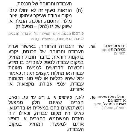
העבודה והרווחה של הכנסת.
(ח)
הוראות סעיף זה לא יחולו לגבי
מקום עבודה שעיקר עיסוקו ייצור,
מילוי, החסנה, הולכה, הובלה או
שיווק של גז (להלן – מפעל גז).
תקנות ארגון הפיקוח על העבודה (תכנית
פורסמו
לניהול הבטיחות), התשע״ג–2013
.
8ה.
מידע והכשרה
שר העבודה והרווחה, באישור ועדת
בטיחותית
[תיקון:
העבודה והרווחה של הכנסת, יקבע
תשמ״ב]
בתקנות הוראות בדבר חובת המחזיק
במקום עבודה לספק לעובדים בו מידע
והכשרה הדרושים למניעת תאונות
עבודה או מחלות מקצוע; תקנות כאמור
יכול שיהיו כלליות או לפי סוגי מקומות
עבודה, ענפי עבודה, מקצועות או
אזורים.
8ו.
סעיפים 3
4
ו־6 עד 8ג
תחולה על מעליות
לענין
,
, רואים
או דרגנועים
חצרים שאינם חלק ממפעל
שאינם במפעל
[תיקון:
ומשתמשים בהם במעלית או בדרגנוע,
תשמ״ב, תשס״ה]
כאילו היו מקום עבודה, וכאילו היה
האדם המשתמש בחצרים או תופש
אותם למעשה, המחזיק במקום
העבודה.