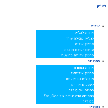
לוג'יק
אודות
אודות לוג’יק
לוג’יק מצילה עו”ד
סרטון אודות
סרטון יצירת חוברת
סרטון עדויות מהשטח
פתרונות
אודות הפתרון
סרטון אודותינו
מודולים ופונקציות
לעסקים אחרים
החנות של לוג’יק
החתימה הדיגיטלית של EasyDoc
בלוג’יק
הספריה