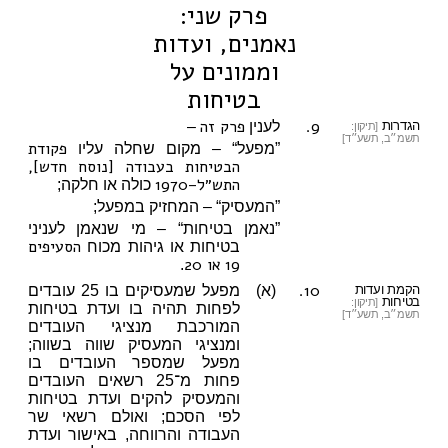
פרק שני:
נאמנים, ועדות
וממונים על
בטיחות
9.
פרק זה
הגדרות
לענין
–
[תיקון:
תשמ״ב, תשע״ד]
פקודת
”מפעל“ – מקום שחלה עליו
הבטיחות בעבודה [נוסח חדש],
התש״ל–1970
כולה או חלקה;
”המעסיק“ – המחזיק במפעל;
”נאמן בטיחות“ – מי שנאמן לעניני
הסעיפים
בטיחות או גיהות מכוח
19
או 20
.
10.
הקמת ועדות
(א)
מפעל שמעסיקים בו 25 עובדים
בטיחות
[תיקון:
לפחות תהיה בו ועדת בטיחות
תשמ״ב, תשע״ד]
המורכבת מנציגי העובדים
ומנציגי המעסיק שווה בשווה;
מפעל שמספר העובדים בו
פחות מ־25 רשאים העובדים
והמעסיק להקים ועדת בטיחות
לפי הסכם; ואולם רשאי שר
העבודה והרווחה, באישור ועדת