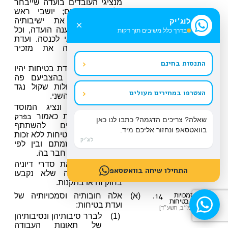
מנציגי העובדים בועדה שייבחר
על ידי הנציגים; יושבי ראש
הועדה ינהלו את ישיבותיה
לוג׳יק
×
בתורנות שתקבענה הועדה, וכל
בדרך כלל משיבים תוך דקות
אחד מהם רשאי לכנסה. ועדת
הבטיחות תמנה את מזכיר
הועדה.
‹
התנסות בחינם
(ב)
בכל הצבעה בועדת בטיחות יהיו
לנציגי כל צד, בהצביעם פה
אחד, מספר קולות שקול נגד
‹
הצטרפו במחירים מעולים
קולות נציגי הצד השני.
(ג)
מפקח עבודה ונציג המוסד
בפרק
לבטיחות ולגיהות כאמור
שאלה? צריכים הדגמה? כתבו לנו כאן
השלישי
רשאים להשתתף
בוואטסאפ ונחזור אליכם מיד.
בישיבות ועדת בטיחות ללא זכות
לוג׳יק
הצבעה, בין מיזמתם ובין לפי
הזמנת הועדה או חבר בה.
(ד)
הועדה תקבע את סדרי דיוניה
התחילו שיחה בוואטסאפ
ועבודתה במידה שלא נקבעו
בחוק זה או בתקנות.
14.
חובות וסמכויות
(א)
אלה חובותיה וסמכויותיה של
של ועדת בטיחות
ועדת בטיחות:
[תיקון: תשמ״ב, תשע״ד]
(1)
לברר סיבותיהן ונסיבותיהן
של תאונות העבודה