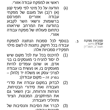
ראשי או למפקח עבודה אזורי.
(ג)
הודעה על כל מינוי לפי סעיף קטן
(א) ו־(ב) ועל מענם של מפקחי
עבודה אזוריים תפורסם
ברשומות; ורשאי השר לקבוע
בהודעה את המרחב שיראוהו
כתחום פעולתו של מפקח עבודה
אזורי.
3.
סמכויות מפקח
בנוסף לכל סמכות הנתונה למפקח
עבודה
[תיקון:
עבודה בכל חיקוק, נתונות לו לשם מילוי
תשמ״ב, תשע״ד]
תפקידיו סמכויות אלה:
(1)
להיכנס בכל עת לכל מקום שיש
לו יסוד להניח כי מועסקים בו בני
אדם, או שהם עומדים להיות
מועסקים בו, או נעשית בו עבודה
לצרכי עסק או משלח יד (להלן –
בפרק זה
– מקום עבודה);
(2)
לבדוק במקום עבודה את סדרי
העבודה ואת סידורי הבטיחות,
הגיהות והרווחה, ובין השאר גם
את המיתקנים, המכונות, הציוד
ותהליכי העבודה;
(3)
לברר את הסיבות והנסיבות של