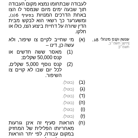
לעבודה שבתחומו נמצא מקום העבודה
תוך שבעה ימים מיום שנמסר לו הצו
בסעיף 6(ג)
באחת הדרכים המנויות
,
ומשערער כך רשאי הוא לבקש מבית
הדין שיורה על דחיית ביצוע הצו, כולו או
חלקו.
8ג.
עונשין וקנס מינהלי
(א)
מי שחייב לקיים צו שיפור, ולא
[תיקון: תשמ״ב,
עשה כן, דינו –
תשמ״ו]
(1)
מאסר ששה חדשים או
קנס 50,000 שקלים;
(2)
קנס נוסף 5,000 שקלים,
לכל יום שבו לא קויים צו
השיפור.
(ב)
(בוטל).
(ג)
(בוטל).
(ד)
(בוטל).
(ה)
(בוטל).
(ו)
(בוטל).
(ז)
(בוטל).
(ח)
הוראות סעיף זה אינן גורעות
מאחריותו הפלילית של המחזיק
במקום עבודה, לפי יתר הוראות