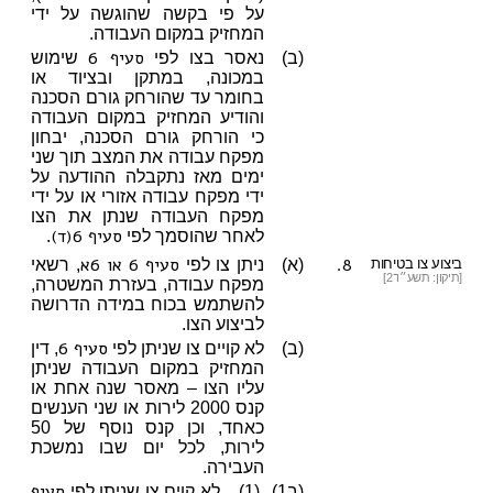
על פי בקשה שהוגשה על ידי
המחזיק במקום העבודה.
סעיף 6
(ב)
נאסר בצו לפי
שימוש
במכונה, במתקן ובציוד או
בחומר עד שהורחק גורם הסכנה
והודיע המחזיק במקום העבודה
כי הורחק גורם הסכנה, יבחון
מפקח עבודה את המצב תוך שני
ימים מאז נתקבלה ההודעה על
ידי מפקח עבודה אזורי או על ידי
מפקח העבודה שנתן את הצו
סעיף 6(ד)
לאחר שהוסמך לפי
.
8.
סעיף 6
או 6א
ביצוע צו בטיחות
(א)
ניתן צו לפי
, רשאי
[תיקון: תשע״ו־2]
מפקח עבודה, בעזרת המשטרה,
להשתמש בכוח במידה הדרושה
לביצוע הצו.
סעיף 6
(ב)
לא קויים צו שניתן לפי
, דין
המחזיק במקום העבודה שניתן
עליו הצו – מאסר שנה אחת או
קנס 2000 לירות או שני הענשים
כאחד, וכן קנס נוסף של 50
לירות, לכל יום שבו נמשכת
העבירה.
סעיף
(ב1)
(1)
לא קוים צו שניתן לפי