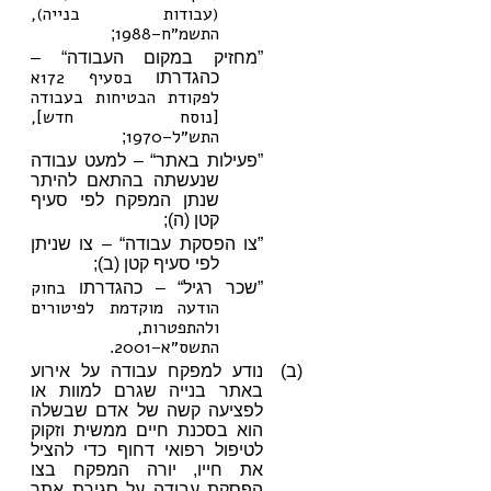
(עבודות בנייה),
התשמ״ח–1988
;
”מחזיק במקום העבודה“ –
בסעיף 172א
כהגדרתו
לפקודת הבטיחות בעבודה
[נוסח חדש],
התש״ל–1970
;
”פעילות באתר“ – למעט עבודה
שנעשתה בהתאם להיתר
שנתן המפקח לפי סעיף
קטן (ה);
”צו הפסקת עבודה“ – צו שניתן
לפי סעיף קטן (ב);
בחוק
”שכר רגיל“ – כהגדרתו
הודעה מוקדמת לפיטורים
ולהתפטרות,
התשס״א–2001
.
(ב)
נודע למפקח עבודה על אירוע
באתר בנייה שגרם למוות או
לפציעה קשה של אדם שבשלה
הוא בסכנת חיים ממשית וזקוק
לטיפול רפואי דחוף כדי להציל
את חייו, יורה המפקח בצו
הפסקת עבודה על סגירת אתר