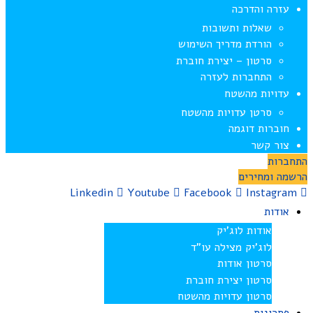
עזרה והדרכה
שאלות ותשובות
הורדת מדריך השימוש
סרטון – יצירת חוברת
התחברות לעזרה
עדויות מהשטח
סרטן עדויות מהשטח
חוברות דוגמה
צור קשר
התחברות
הרשמה ומחירים
Linkedin
Youtube
Facebook
Instagram
אודות
אודות לוג’יק
לוג’יק מצילה עו”ד
סרטון אודות
סרטון יצירת חוברת
סרטון עדויות מהשטח