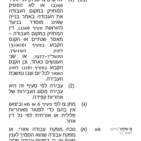
6א(ב)
או לא הפסיק
המחזיק במקום העבודה
את העבודה באתר בנייה
שאינו מוסדר בניגוד
סעיף 6א(ג)
להוראות
, דין
המחזיק במקום העבודה –
מאסר שנתיים או הקנס
בסעיף 61(א)(3)
הקבוע
לחוק העונשין,
התשל״ז–1977
, או שני
העונשים כאחד, וכן הקנס
בסעיף 61(ג) לחוק
הקבוע
האמור
לכל יום שבו נמשכת
העבירה.
(2)
עבירה לפי סעיף זה היא
עבירה מסוג העבירות של
אחריות קפידה.
סעיף 6
או 6א
(ג)
מתן צו לפי
וביצועו
אין בהם כדי לפטור מאחריות
פלילית או אזרחית לפי כל דין
אחר.
8א.
צו שיפור
(א)
נוכח מפקח עבודה אזורי, או
[תיקון:
תשמ״ב]
מפקח עבודה שהוא הסמיך לענין
סעיף זה, כי במקום עבודה פלוני