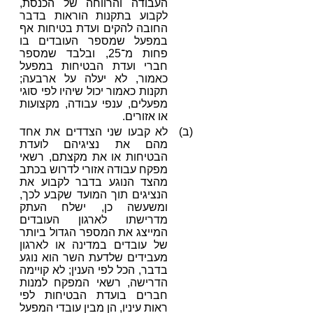
העבודה והרווחה של הכנסת,
לקבוע בתקנות הוראות בדבר
החובה להקים ועדת בטיחות אף
במפעל שמספר העובדים בו
פחות מ־25, ובלבד שמספר
חברי ועדת הבטיחות במפעל
כאמור, לא יעלה על ארבעה;
תקנות כאמור יכול שיהיו לפי סוגי
מפעלים, ענפי עבודה, מקצועות
או אזורים.
(ב)
לא קבעו שני הצדדים את אחד
מהם את נציגיהם לועדת
הבטיחות או את מקצתם, רשאי
מפקח עבודה אזורי לדרוש בכתב
מהצד הנוגע בדבר לקבוע את
הנציגים תוך המועד שקבע לכך,
ומשעשה כן, ישלח העתק
מדרישתו לארגון העובדים
המייצג את המספר הגדול ביותר
של עובדים במדינה או לארגון
מעבידים שלדעת השר הוא נוגע
בדבר, הכל לפי הענין; לא קויימה
הדרישה, רשאי המפקח למנות
חברים בועדת הבטיחות לפי
ראות עיניו, הן מבין עובדי המפעל