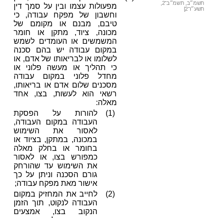
תשמ״ב, תשמ״ב־2,
מפעולות עצמו ובין על סמך דין
תשע״ו־2]
וחשבון של מפקח עבודה, כי
טיבם, מבנם או מקומם של
מכונה, ציוד, מתקן או חומר
המשמשים או העומדים לשמש
במקום עבודה יש בהם סכנה
לשלומו או לבריאותו של אדם, או
כי תהליך או מעשה פלוני או
מחדל פלוני במקום עבודה
מסכנים שלום אדם או בריאותו,
רשאי הוא לעשות, בצו, אחד
מאלה:
(1)
להורות על הפסקת
העבודה במקום העבודה,
לאסור את השימוש
במכונה, במתקן, בציוד או
בחומר או בחלק מאלה
כמפורש בצו, או לאסור
את השימוש עד שהורחק
גורם הסכנה וניתן על כך
אישור מאת מפקח עבודה;
(2)
לחייב את המחזיק במקום
העבודה לנקוט, תוך הזמן
הנקוב בצו, אמצעים