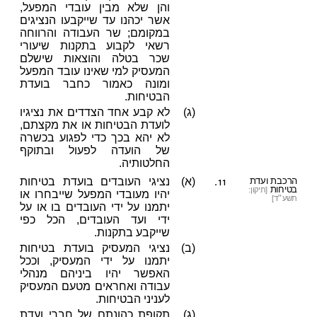
והן שלא מבין עובדי המפעל,
אשר יכהנו עד שייקבעו הנציגים
במקומם; שר העבודה והרווחה
רשאי לקבוע בתקנות שיעורי
שכר בטלה והוצאות שישלם
המעסיק למי שאינו עובד המפעל
ומונה כאמור כחבר בועדת
הבטיחות.
(ג)
לא קבע אחד הצדדים את נציגיו
לועדת הבטיחות או את מקצתם,
לא יהא בכך כדי לפגוע בכשרה
של הועדה לפעול ובתוקף
החלטותיה.
11.
הרכבת ועדת
(א)
נציגי העובדים בועדת בטיחות
בטיחות
[תיקון:
יהיו מעובדי המפעל שייבחרו או
תשע״ד]
יתמנו על ידי העובדים בו או על
ידי ועד העובדים, הכל כפי
שייקבע בתקנות.
(ב)
נציגי המעסיק בועדת בטיחות
יתמנו על ידי המעסיק, וככל
האפשר יהיו ביניהם מנהלי
עבודה ואחראים מטעם המעסיק
לעניני הבטיחות.
(ג)
תקופת כהונתם של חברי ועדת