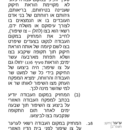
לא מקויימת הוראת חיקוק
שעניינה בטיחותם, בריאותם,
גיהותם או רווחתם של בני אדם
העובדים בו או הנמצאים בו
לצורך עיסוקם או משלח ידם,
רשאי הוא בצו (להלן – צו שיפור),
לחייב את המחזיק במקום
העבודה לנקוט בצעדים שיפרט
בצו לשם קיומה של אותה הוראת
חיקוק תוך תקופה שיקבע בצו
ושלא תפחת מארבעה עשר
סעיף 6(ג)
ימים; הוראות
יחולו גם
על צו שיפור; היה ביצועו של
החיקוק בידי כל שר למעט שר
העבודה והרווחה, ימציא המפקח
העתק מצו השיפור לאותו שר או
למי שהשר מינה לכך.
(ב)
המחזיק במקום העבודה יודיע
בכתב למפקח העבודה האזורי
על ביצוע צו השיפור תוך שבעה
ימים לאחר תום התקופה
שנקבעה בצו לביצועו.
8ב.
ערעור
המחזיק במקום העבודה רשאי לערער
[תיקון:
תשמ״ב]
על צו שיפור לפני בית הדין האזורי