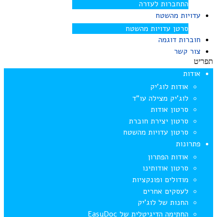
התחברות לעזרה
עדויות מהשטח
סרטן עדויות מהשטח
חוברות דוגמה
צור קשר
תפריט
אודות
אודות לוג’יק
לוג’יק מצילה עו”ד
סרטון אודות
סרטון יצירת חוברת
סרטון עדויות מהשטח
פתרונות
אודות הפתרון
סרטון אודותינו
מודולים ופונקציות
לעסקים אחרים
החנות של לוג’יק
החתימה הדיגיטלית של EasyDoc