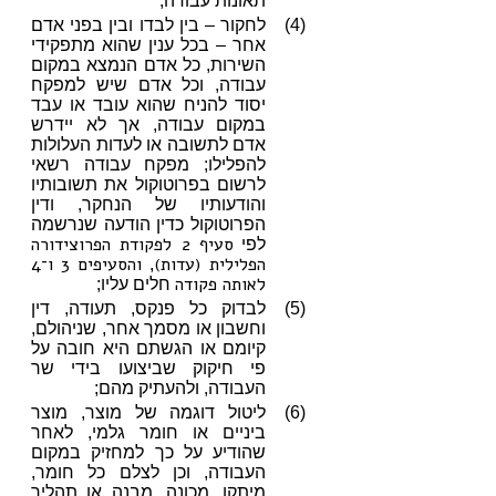
תאונות עבודה;
(4)
לחקור – בין לבדו ובין בפני אדם
אחר – בכל ענין שהוא מתפקידי
השירות, כל אדם הנמצא במקום
עבודה, וכל אדם שיש למפקח
יסוד להניח שהוא עובד או עבד
במקום עבודה, אך לא יידרש
אדם לתשובה או לעדות העלולות
להפלילו; מפקח עבודה רשאי
לרשום בפרוטוקול את תשובותיו
והודעותיו של הנחקר, ודין
הפרוטוקול כדין הודעה שנרשמה
סעיף 2 לפקודת הפרוצידורה
לפי
הפלילית (עדות)
והסעיפים 3
ו־4
,
לאותה פקודה
חלים עליו;
(5)
לבדוק כל פנקס, תעודה, דין
וחשבון או מסמך אחר, שניהולם,
קיומם או הגשתם היא חובה על
פי חיקוק שביצועו בידי שר
העבודה, ולהעתיק מהם;
(6)
ליטול דוגמה של מוצר, מוצר
ביניים או חומר גלמי, לאחר
שהודיע על כך למחזיק במקום
העבודה, וכן לצלם כל חומר,
מיתקן, מכונה, מבנה או תהליך