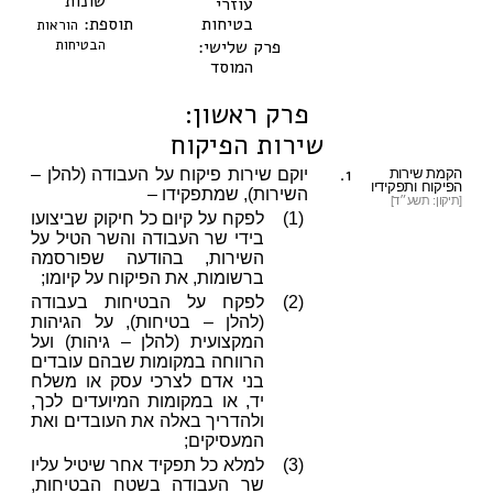
שונות
עוזרי
בטיחות
תוספת:
הוראות
פרק שלישי:
הבטיחות
המוסד
פרק ראשון:
שירות הפיקוח
1.
הקמת שירות
יוקם שירות פיקוח על העבודה (להלן –
הפיקוח ותפקידיו
השירות), שמתפקידו –
[תיקון: תשע״ד]
(1)
לפקח על קיום כל חיקוק שביצועו
בידי שר העבודה והשר הטיל על
השירות, בהודעה שפורסמה
ברשומות, את הפיקוח על קיומו;
(2)
לפקח על הבטיחות בעבודה
(להלן – בטיחות), על הגיהות
המקצועית (להלן – גיהות) ועל
הרווחה במקומות שבהם עובדים
בני אדם לצרכי עסק או משלח
יד, או במקומות המיועדים לכך,
ולהדריך באלה את העובדים ואת
המעסיקים;
(3)
למלא כל תפקיד אחר שיטיל עליו
שר העבודה בשטח הבטיחות,