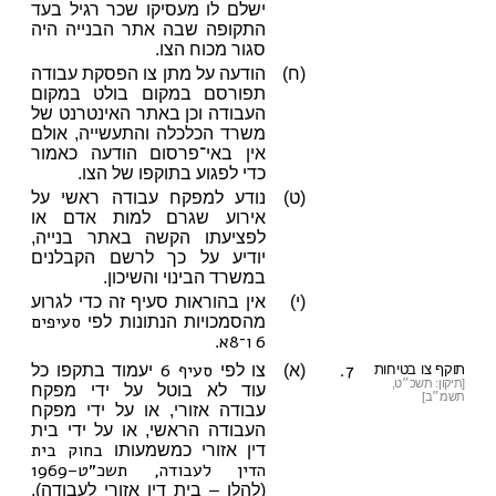
ישלם לו מעסיקו שכר רגיל בעד
התקופה שבה אתר הבנייה היה
סגור מכוח הצו.
(ח)
הודעה על מתן צו הפסקת עבודה
תפורסם במקום בולט במקום
העבודה וכן באתר האינטרנט של
משרד הכלכלה והתעשייה, אולם
אין באי־פרסום הודעה כאמור
כדי לפגוע בתוקפו של הצו.
(ט)
נודע למפקח עבודה ראשי על
אירוע שגרם למות אדם או
לפציעתו הקשה באתר בנייה,
יודיע על כך לרשם הקבלנים
במשרד הבינוי והשיכון.
(י)
אין בהוראות סעיף זה כדי לגרוע
סעיפים
מהסמכויות הנתונות לפי
6
ו־8א
.
7.
סעיף 6
תוקף צו בטיחות
(א)
צו לפי
יעמוד בתקפו כל
[תיקון: תשכ״ט,
עוד לא בוטל על ידי מפקח
תשמ״ב]
עבודה אזורי, או על ידי מפקח
העבודה הראשי, או על ידי בית
בחוק בית
דין אזורי כמשמעותו
הדין לעבודה, תשכ״ט–1969
(להלן – בית דין אזורי לעבודה),