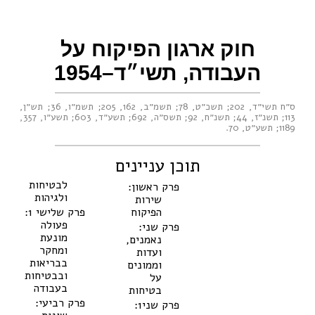
חוק ארגון הפיקוח על
העבודה, תשי״ד–1954
ס״ח תשי״ד, 202
;
תשכ״ט, 78
;
תשמ״ב, 162
,
205
;
תשמ״ו, 36
;
תש״ן,
113
;
תשנ״ז, 44
;
תשנ״ח, 92
;
תשס״ה, 692
;
תשע״ד, 603
;
תשע״ו, 357
,
1189
;
תשע״ט, 70
.
תוכן עניינים
לבטיחות
פרק ראשון:
ולגיהות
שירות
הפיקוח
פרק שלישי 1:
פעולה
פרק שני:
מונעת
נאמנים,
ומחקר
ועדות
בבריאות
וממונים
ובבטיחות
על
בעבודה
בטיחות
פרק רביעי:
פרק שני1: