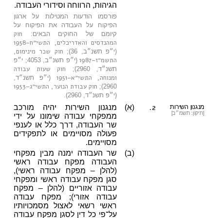
הגיהות, הרווחה וסידורי העבודה.
פורסמו הודעות המטילות על ארגון
הפיקוח על העבודה את הפיקוח על
חוק
קיומם של החוקים הבאים:
המהנדסים והאדריכלים, התשי״ח–1958
חוק שכר מינימום,
(י״פ תשנ״ב, 36);
התשמ״ז–1987
(י״פ תשנ״ב, 4053; י״פ
חוק שעות עבודה
תשנ״ד, 2960);
ומנוחה, התשי״א–1951
(י״פ תשנ״ד,
חוק עבודת הנוער, התשי״ג–1953
2960);
(י״פ תשנ״ד, 2960).
2.
מנגנון השירות
(א)
מנגנון השירות יהיה מורכב
[תיקון: תשמ״ב]
ממפקחי עבודה שימונו על ידי
שר העבודה, דרך כלל או לענפי
פעולה מסויימים או לתפקידים
מסויימים.
(ב)
שר העבודה ימנה מבין מפקחי
העבודה מפקח עבודה ראשי
(להלן – מפקח עבודה ראשי),
סגן מפקח עבודה ראשי ומפקחי
עבודה אזוריים (להלן – מפקח
עבודה אזורי); מפקח עבודה
ראשי רשאי לאצול מסמכויותיו
על־פי כל דין לסגן מפקח עבודה