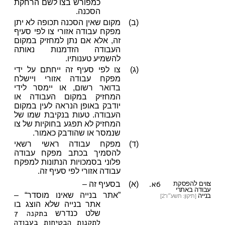
כמפורש בצו לשם הרחקת
הסכנה.
(ב)
מקום שאין הסכנה תכופה לא יתן
מפקח עבודה אזורי צו לפי סעיף
זה, אלא אם נתן למחזיק במקום
העבודה הזדמנות נאותה
להשמיע טענותיו.
(ג)
צו לפי סעיף זה ייחתם על ידי
מפקח עבודה אזורי ויישלח
בדואר רשום, או יימסר לידי
המחזיק במקום העבודה או
יודבק באופן הנראה לעין במקום
העבודה. טעות בנקיבת שמו של
המחזיק לא תפגע בחוקיות של צו
שנמסר או שהודבק כאמור.
(ד)
מפקח עבודה ראשי רשאי
להסמיך בכתב מפקח עבודה
פלוני בסמכויות הנתונות למפקח
עבודה אזורי לפי סעיף זה.
6א.
צווים להפסקת
(א)
בסעיף זה –
עבודה באתרי
”אתר בנייה שאינו מוסדר“ –
בנייה
[תיקון: תשע״ו־2]
אתר בנייה שלא הוצג בו
בתקנה 7
שלט כנדרש
לתקנות הבטיחות בעבודה