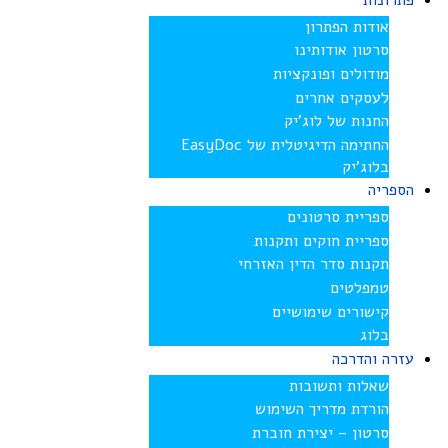
פתרונות
אודות הפתרון
סרטון אודותינו
מודולים ופונקציות
לעסקים אחרים
החנות של לוג’יק
החתימה הדיגיטלית של EasyDoc
בלוג’יק
הספריה
ספריית סרטונים
ספריית חוקים ותקנות
תקנות סדר הדין האזרחי
טמפלטים
קישורים שימושיים
בלוג
עזרה והדרכה
שאלות ותשובות
הורדת מדריך השימוש
סרטון – יצירת חוברת