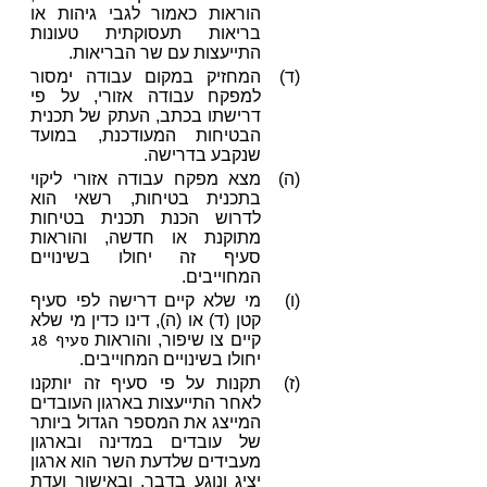
הוראות כאמור לגבי גיהות או
בריאות תעסוקתית טעונות
התייעצות עם שר הבריאות.
(ד)
המחזיק במקום עבודה ימסור
למפקח עבודה אזורי, על פי
דרישתו בכתב, העתק של תכנית
הבטיחות המעודכנת, במועד
שנקבע בדרישה.
(ה)
מצא מפקח עבודה אזורי ליקוי
בתכנית בטיחות, רשאי הוא
לדרוש הכנת תכנית בטיחות
מתוקנת או חדשה, והוראות
סעיף זה יחולו בשינויים
המחוייבים.
(ו)
מי שלא קיים דרישה לפי סעיף
קטן (ד) או (ה), דינו כדין מי שלא
סעיף 8ג
קיים צו שיפור, והוראות
יחולו בשינויים המחוייבים.
(ז)
תקנות על פי סעיף זה יותקנו
לאחר התייעצות בארגון העובדים
המייצג את המספר הגדול ביותר
של עובדים במדינה ובארגון
מעבידים שלדעת השר הוא ארגון
יציג ונוגע בדבר, ובאישור ועדת