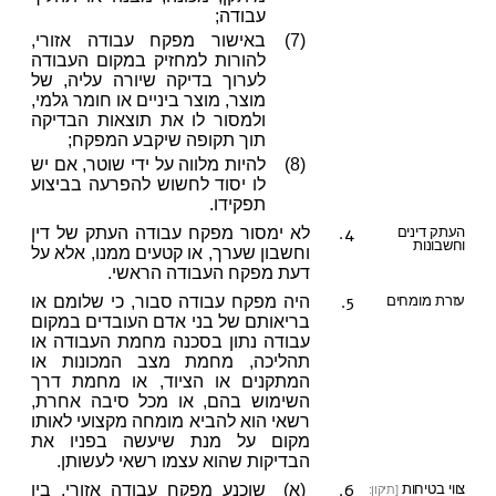
עבודה;
(7)
באישור מפקח עבודה אזורי,
להורות למחזיק במקום העבודה
לערוך בדיקה שיורה עליה, של
מוצר, מוצר ביניים או חומר גלמי,
ולמסור לו את תוצאות הבדיקה
תוך תקופה שיקבע המפקח;
(8)
להיות מלווה על ידי שוטר, אם יש
לו יסוד לחשוש להפרעה בביצוע
תפקידו.
4.
העתק דינים
לא ימסור מפקח עבודה העתק של דין
וחשבונות
וחשבון שערך, או קטעים ממנו, אלא על
דעת מפקח העבודה הראשי.
5.
עזרת מומחים
היה מפקח עבודה סבור, כי שלומם או
בריאותם של בני אדם העובדים במקום
עבודה נתון בסכנה מחמת העבודה או
תהליכה, מחמת מצב המכונות או
המתקנים או הציוד, או מחמת דרך
השימוש בהם, או מכל סיבה אחרת,
רשאי הוא להביא מומחה מקצועי לאותו
מקום על מנת שיעשה בפניו את
הבדיקות שהוא עצמו רשאי לעשותן.
6.
צווי בטיחות
(א)
שוכנע מפקח עבודה אזורי, בין
[תיקון: