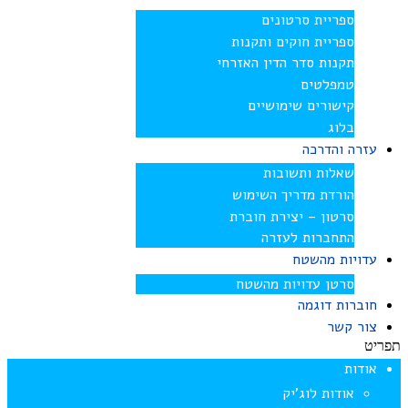
ספריית סרטונים
ספריית חוקים ותקנות
תקנות סדר הדין האזרחי
טמפלטים
קישורים שימושיים
בלוג
עזרה והדרכה
שאלות ותשובות
הורדת מדריך השימוש
סרטון – יצירת חוברת
התחברות לעזרה
עדויות מהשטח
סרטן עדויות מהשטח
חוברות דוגמה
צור קשר
תפריט
אודות
אודות לוג’יק