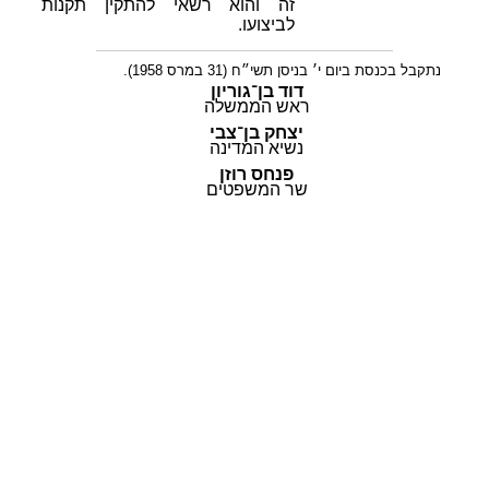
זה והוא רשאי להתקין תקנות
לביצועו.
נתקבל בכנסת ביום י׳ בניסן תשי״ח (31 במרס 1958).
דוד בן־גוריון
ראש הממשלה
יצחק בן־צבי
נשיא המדינה
פנחס רוזן
שר המשפטים
© כל הזכויות שמורות |
תקנון ותנאי השימוש
|
בלוג
|