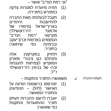
”גני רמת הנדיב“ ואשר –
(1)
תהיה מיועדת למטרות צדקה
כמפורש בתזכירה;
(2)
תקבל לבעלותה מאת החברה
להתישבות היהודים
בארץ־ישראל (מיסודו של
אדמונד דה־רוטשילד)
מקרקעי ”רמת הנדיב“
הנמצאים באדמות זכרון־יעקב
ובנימינה כפי שיתוארו
בתזכיר;
(3)
תחזיק במקרקעין אלה
ותנהלם כגן ציבורי ופארק
המוקדש לצמיתות להנצחת
זכרו של בנימין דה־רוטשילד
ז״ל.
2.
הקמת החברה
משאושרו התזכיר והתקנות –
(1)
יפורסמו ברשומות הודעה על
האישור (להלן – ההודעה)
והתזכיר המאושר;
(2)
יועברו לרשם החברות העתק
תזכיר ההתאגדות והתקנות
כפי שאושרו;