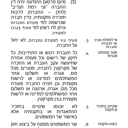
(3)
מיום פרסום ההודעה יהיה דין
החברה ”גני רמת הנדיב“
(להלן – החברה) לרבות
תזכירה ותקנותיה, כדין חברה
פקודת החברות
שנרשמה לפי
סעיף 23(1)
וניתן לה רשיון לפי
לפקודה
.
3.
סעיף 112 לפקודת החברות
סעיף
אי־תחולת
, לא יחול
112 לפקודת
על החברה.
החברות
4.
פטור ממסים
כל העברת רכוש או התחייבות, כל
ואגרות
תיקון של רישום וכל פעולה אחרת
שתיעשה עקב העברה או החכרה
של מקרקעין לחברה, פטורים מכל
מס, אגרה או תשלום אחר
המשתלמים למדינה או לרשות
מקומית; וכן תהיה החברה פטורה
מכל מס, אגרה, ארנונה או תשלום
אחר המשתלמים למדינה או לרשות
מקומית בגין מקרקעין.
5.
שינויים בתזכיר
לא יוכנסו שינויים בתזכיר
ובתקנות
ההתאגדות או בתקנותיה אלא
באישור שר המשפטים.
6.
ביצוע ותקנות
שר המשפטים ממונה על ביצוע חוק