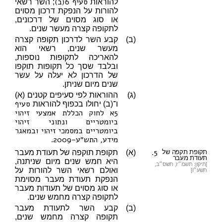
סעיף 6(ב)
להוראות
; השר רשאי
להורות על הנפקת דרכון מסוים
או סוג מסוים של דרכונים,
לתקופה קצרה מעשר שנים.
(ב)
קבע השר לדרכון תקופה קצרה
מעשר שנים, רשאי הוא
להאריכה לתקופות נוספות,
ובלבד שסך כל תקופות תוקפו
של הדרכון לא יעלה על עשר
שנים מיום שניתן.
(ג)
ההוראות לפי סעיפים קטנים (א)
סעיף
ו־(ב) יחולו בכפוף להוראות
5א לחוק הכללת אמצעי זיהוי
ביומטריים ונתוני זיהוי
ביומטריים במסמכי זיהוי ובמאגר
מידע, התש״ע–2009
.
5.
תקופת תקפה של
(א)
תקופת תוקפה של תעודת מעבר
תעודת מעבר
היא חמש שנים מיום שניתנה,
[תיקון: תשמ״ז, תשס״ב,
ואולם רשאי השר להורות על
תשע״ו]
הנפקת תעודת מעבר מסוימת
או סוג מסוים של תעודות מעבר
לתקופה קצרה מחמש שנים.
(ב)
קבע השר לתעודת מעבר
תקופה קצרה מחמש שנים,