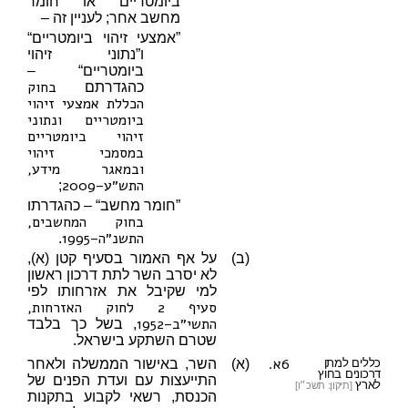
ביומטריים או חומר
מחשב אחר; לעניין זה –
”אמצעי זיהוי ביומטריים“
ו”נתוני זיהוי
ביומטריים“ –
בחוק
כהגדרתם
הכללת אמצעי זיהוי
ביומטריים ונתוני
זיהוי ביומטריים
במסמכי זיהוי
ובמאגר מידע,
התש״ע–2009
;
”חומר מחשב“ – כהגדרתו
בחוק המחשבים,
התשנ״ה–1995
.
(ב)
על אף האמור בסעיף קטן (א),
לא יסרב השר לתת דרכון ראשון
למי שקיבל את אזרחותו לפי
סעיף 2 לחוק האזרחות,
התשי״ב–1952
, בשל כך בלבד
שטרם השתקע בישראל.
6א.
כללים למתן
(א)
השר, באישור הממשלה ולאחר
דרכונים בחוץ
התייעצות עם ועדת הפנים של
לארץ
[תיקון: תשכ״ו]
הכנסת, רשאי לקבוע בתקנות