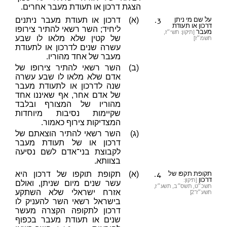
הצגת דרכון או תעודת מעבר אחרים.
3.
על שם מי ניתן
(א)
דרכון או תעודת מעבר ניתנים
דרכון או תעודת
ליחיד; השר רשאי להתיר צירופו
מעבר
[תיקון: תשי״ז,
של קטין שלא מלאו לו שבע
תשמ״ז]
עשרה שנים לדרכון או לתעודת
מעבר של אחד מהוריו.
(ב)
השר רשאי להתיר צירופו של
אדם שלא מלאו לו שבע עשרה
שנה לדרכון או לתעודת מעבר
של אדם אחר, אף שאיננו אחד
מהוריו של המצורף ובלבד
שקיימות נסיבות מיוחדות
המצדיקות צירוף כאמור.
(ג)
השר רשאי להתיר הוצאתם של
דרכון או של תעודת מעבר
לקבוצת בני־אדם לשם נסיעה
בצוותא.
4.
תקופת תקפו של
(א)
תקופת תוקפו של דרכון היא
דרכון
[תיקון:
עשר שנים מיום שניתן, ואולם
תשכ״ט, תשס״ב, תשע״ז,
אזרח ישראלי שלא השתקע
תשע״ז־2]
בישראל רשאי השר להעניק לו
דרכון לתקופה הקצרה מעשר
שנים או תעודת מעבר בכפוף