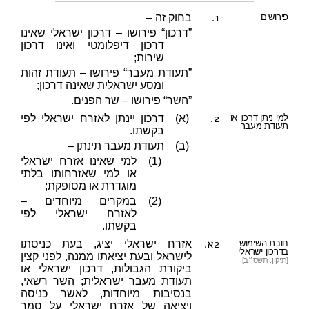
1.
פירושים
בחוק זה –
”דרכון“ פירושו – דרכון ישראלי שאינו
דרכון דיפלומטי ואינו דרכון
שירות;
”תעודת מעבר“ פירושו – תעודת זהות
ומסע ישראלית שאינה דרכון;
”השר“ פירושו – שר הפנים.
2.
למי ניתן דרכון או
(א)
דרכון יינתן לאזרח ישראלי לפי
תעודת מעבר
בקשתו.
(ב)
תעודת מעבר תינתן –
(1)
למי שאינו אזרח ישראלי
או למי שאזרחותו בלתי
מוגדרת או מסופקת;
(2)
במקרים מיוחדים –
לאזרח ישראלי לפי
בקשתו.
2א.
חובת השימוש
אזרח ישראלי יציג, בעת כניסתו
בדרכון ישראלי
לישראל ובעת יציאתו ממנה, לפני קצין
[תיקון: תשס״ב]
ביקורת הגבולות, דרכון ישראלי או
תעודת מעבר ישראלית; השר רשאי,
בנסיבות מיוחדות, לאשר כניסה
ויציאה של אזרח ישראלי על סמך