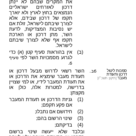
את המקרים שבהם לא יינתן
דרכון לאזרחים ישראליים
הנמצאים בחוץ לארץ ולא יוארך
תקפו של דרכון שבידם, אלא
לצורך שיבתם לישראל, זולת אם
יש נסיבות המצדיקות, לדעת
השר, מתן דרכון או הארכת
תקפו אף שלא לצורך שיבתם
לישראל.
(ב)
אין בהוראות סעיף קטן (א) כדי
סעיף
לגרוע מסמכויות השר לפי
6
.
6ב.
סמכות ליטול
השר רשאי לדרוש מבעל דרכון או
דרכון ותעודת
תעודת מעבר שימציא את הדרכון או
מעבר
[תיקון: תשכ״ו]
את תעודת המעבר לידיו, או למי שצויין
בדרישה, למטרות אלה, כולן או
מקצתן:
(1)
גניזת הדרכון או תעודת המעבר
אם פקע תקפם;
(2)
חידושם אם נתבלו;
(3)
שינוי הרשום בהם;
(4)
בדיקתם;
ובלבד שלא ייעשה שינוי ברשום