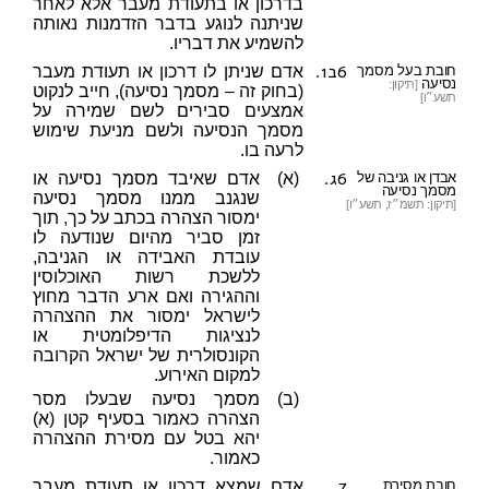
בדרכון או בתעודת מעבר אלא לאחר
שניתנה לנוגע בדבר הזדמנות נאותה
להשמיע את דבריו.
6ב1.
חובת בעל מסמך
אדם שניתן לו דרכון או תעודת מעבר
נסיעה
[תיקון:
(בחוק זה – מסמך נסיעה), חייב לנקוט
תשע״ו]
אמצעים סבירים לשם שמירה על
מסמך הנסיעה ולשם מניעת שימוש
לרעה בו.
6ג.
אבדן או גניבה של
(א)
אדם שאיבד מסמך נסיעה או
מסמך נסיעה
שנגנב ממנו מסמך נסיעה
[תיקון: תשמ״ז, תשע״ו]
ימסור הצהרה בכתב על כך, תוך
זמן סביר מהיום שנודעה לו
עובדת האבידה או הגניבה,
ללשכת רשות האוכלוסין
וההגירה ואם ארע הדבר מחוץ
לישראל ימסור את ההצהרה
לנציגות הדיפלומטית או
הקונסולרית של ישראל הקרובה
למקום האירוע.
(ב)
מסמך נסיעה שבעלו מסר
הצהרה כאמור בסעיף קטן (א)
יהא בטל עם מסירת ההצהרה
כאמור.
7.
חובת מסירת
אדם שמצא דרכון או תעודת מעבר