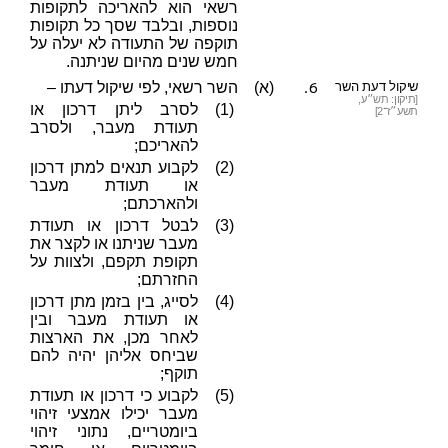
רשאי הוא להאריכה לתקופות
נוספות, ובלבד שסך כל תקופות
תוקפה של התעודה לא יעלה על
חמש שנים מהיום שניתנה.
6.
שיקול דעת השר
(א)
השר רשאי, לפי שיקול דעתו –
[תיקון: תש״ע,
(1)
לסרב ליתן דרכון או
תשע״ז־2]
תעודת מעבר, ולסרב
להאריכם;
(2)
לקבוע תנאים למתן דרכון
או תעודת מעבר
ולהארכתם;
(3)
לבטל דרכון או תעודת
מעבר שניתנו או לקצר את
תקופת תקפם, ולצוות על
החזרתם;
(4)
לסייג, בין בזמן מתן דרכון
או תעודת מעבר ובין
לאחר מכן, את הארצות
שביחס אליהן יהיה להם
תוקף;
(5)
לקבוע כי דרכון או תעודת
מעבר יכילו אמצעי זיהוי
ביומטריים, נתוני זיהוי