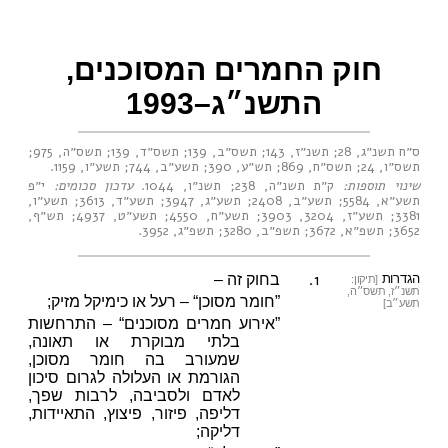
חוק החמרים המסוכנים,
התשנ״ג–1993
ס״ח תשנ״ג, 28
;
תשנ״ז, 143
;
תשס״ב, 139
;
תשס״ד, 139
;
תשס״ה, 975
;
תשס״ו, 24
;
תשס״ח, 869
;
תש״ע, 390
;
תשע״ב, 744
;
תשע״ו, 1159
.
שינוי תוספות:
ק״ת תשנ״ה, 238
;
תשנ״ו, 1044
.
עדכון סכומים:
י״פ
תשע״א, 5584
;
תשע״ב, 2408
;
תשע״ג, 3947
;
תשע״ד, 3613
;
תשע״ו,
3381
;
תשע״ז, 3204
,
3903
;
תשע״ח, 4550
;
תשע״ט, 4937
;
תש״ף,
3652
;
תשפ״א, 3672
;
תשפ״ב, 3280
;
תשפ״ג, 3952
.
1.
הגדרות
בחוק זה –
[תיקון:
תשנ״ז, תשס״ה,
”חומר מסוכן“ – רעל או כימיקל מזיק;
תשע״ב]
”אירוע חמרים מסוכנים“ – התרחשות
בלתי מבוקרת או תאונה,
שמעורב בה חומר מסוכן,
הגורמת או העלולה לגרום סיכון
לאדם ולסביבה, לרבות שפך,
דליפה, פיזור, פיצוץ, התאיידות,
דליקה;