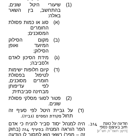
(1)
שיעורי היטל שונים,
בהתחשב, בין השאר
באלה:
(א)
סוג או כמות פסולת
החומרים
המסוכנים;
(ב)
מקום הסילוק
המיועד ואופן
הסילוק;
(ג)
מידת הסיכון לאדם
ולסביבה;
(ד)
קיום חלופות ישימות
לטיפול בפסולת
חומרים מסוכנים,
לפי עדיפותן
מבחינה סביבתית;
(2)
פטור לסוגי מסלקי פסולת
שונים.
(ד)
על גביית היטל לפי סעיף זה
פקודת המסים (גביה)
תחול
.
14ב.
הודעה על כוונת
היה למנהל יסוד סביר להניח כי אדם
חיוב בעיצום כספי
בסעיף 14ה
הפר הוראה המנויה
(בחוק
[תיקון: תשס״ח, תש״ע]
זה – מפר) רשאי הוא למסור לו הודעה