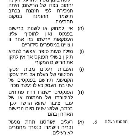
יחתום בצדו של הרישום; היתה
המכירה לפי הזמנה בכתב
תישמר ההזמנה במקום
החתימה.
(ה)
אין למחוק או לשנות ברישום
בפנקס ואין להוסיף עליו;
העסקאות יירשמו בזו אחר זו
ויצויינו במספרים סידוריים.
(ו)
נפלה טעות סופר, אפשר להביא
תיקון בשולי הפנקס אך אין לתקן
את הרישום המקורי.
(ז)
העברת רעלים מבית עסקו
הסיטוני של בעלם אל בית עסקו
הקמעוני, תירשם בפנקסים של
שני בתי העסק כאילו נעשה מכר.
(ח)
הפנקסים יישמרו ויהיו פתוחים
לביקורתו של הממונה או של
עובד ציבור שהוא הרשה לכך
בכתב, שלוש שנים מיום הרישום
האחרון בהם.
6.
החסנת רעלים
(א)
רעלים יאוחסנו תחת מנעול
ובריח ויישמרו בנפרד מחמרים
לא רעילים.