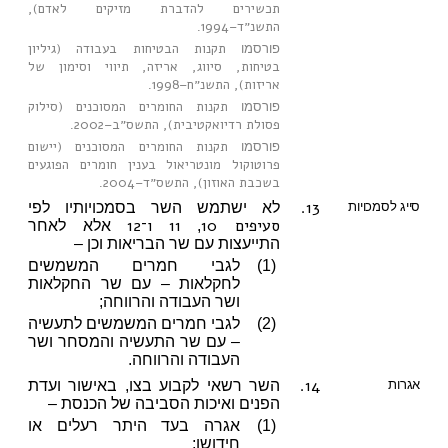
תכשירים להדברת מזיקים לאדם),
התשנ״ד–1994
.
תקנות הבטיחות בעבודה (גיליון
פורסמו
בטיחות, סיווג, אריזה, תיווי וסימון של
אריזות), התשנ״ח–1998
.
תקנות החומרים המסוכנים (סילוק
פורסמו
פסולת רדיואקטיבית), התשס״ב–2002
.
תקנות החומרים המסוכנים (יישום
פורסמו
פרוטוקול מונטריאול בענין חומרים הפוגעים
בשכבת האוזון), התשס״ד–2004
.
13.
סייג לסמכויות
לא ישתמש השר בסמכויותיו לפי
סעיפים 10
11
ו־12
,
אלא לאחר
התייעצות עם שר הבריאות וכן –
(1)
לגבי חמרים המשמשים
לחקלאות – עם שר החקלאות
ושר העבודה והרווחה;
(2)
לגבי חמרים המשמשים לתעשיה
– עם שר התעשיה והמסחר ושר
העבודה והרווחה.
14.
אגרות
השר רשאי לקבוע בצו, באישור ועדת
הפנים ואיכות הסביבה של הכנסת –
(1)
אגרה בעד היתר רעלים או
חידושו;