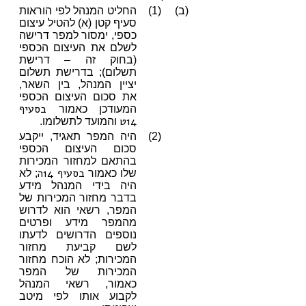
(ב)
(1)
החליט המנהל לפי הוראות
סעיף קטן (א) להטיל עיצום
כספי, ימסור למפר דרישה
לשלם את העיצום הכספי
(בחוק זה – דרישת
תשלום); בדרישת תשלום
יציין המנהל, בין השאר,
את סכום העיצום הכספי
בסעיף
המעודכן כאמור
14ט
והמועד לתשלומו.
(2)
היה המפר תאגיד, ייקבע
סכום העיצום הכספי
בהתאם למחזור המכירות
בסעיף 14ה
שלו כאמור
; לא
היה בידי המנהל מידע
בדבר מחזור המכירות של
המפר, רשאי הוא לדרוש
מהמפר מידע ופרטים
נוספים הדרושים לדעתו
לשם קביעת מחזור
המכירות; לא הוכח מחזור
המכירות של המפר
כאמור, רשאי המנהל
לקבוע אותו לפי מיטב