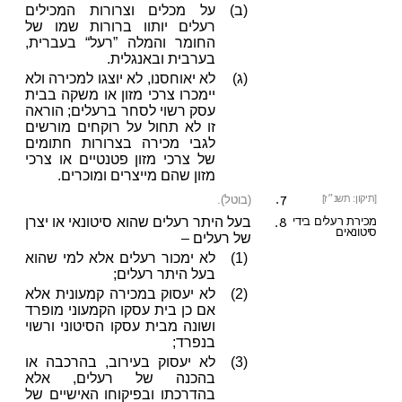
(ב)
על מכלים וצרורות המכילים
רעלים יותוו ברורות שמו של
החומר והמלה ”רעל“ בעברית,
בערבית ובאנגלית.
(ג)
לא יאוחסנו, לא יוצגו למכירה ולא
יימכרו צרכי מזון או משקה בבית
עסק רשוי לסחר ברעלים; הוראה
זו לא תחול על רוקחים מורשים
לגבי מכירה בצרורות חתומים
של צרכי מזון פטנטיים או צרכי
מזון שהם מייצרים ומוכרים.
7.
[תיקון: תשנ״ז]
(בוטל).
8.
מכירת רעלים בידי
בעל היתר רעלים שהוא סיטונאי או יצרן
סיטונאים
של רעלים –
(1)
לא ימכור רעלים אלא למי שהוא
בעל היתר רעלים;
(2)
לא יעסוק במכירה קמעונית אלא
אם כן בית עסקו הקמעוני מופרד
ושונה מבית עסקו הסיטוני ורשוי
בנפרד;
(3)
לא יעסוק בעירוב, בהרכבה או
בהכנה של רעלים, אלא
בהדרכתו ובפיקוחו האישיים של