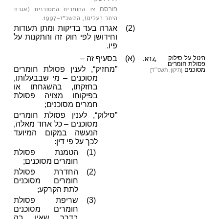
צו החומרים המסוכנים (אגרת
פורסם
היתר רעלים), התשנ״ז–1997
.
(2)
אגרה בעד בדיקות ומתן תעודות
וחידושן לפי חוק זה והתקנות על
פיו.
14א.
היטל על סילוק
(א)
בסעיף זה –
פסולת חומרים
”מחזיק“, לענין פסולת חומרים
מסוכנים
[תיקון: תשס״ד]
מסוכנים – מי שבבעלותו,
בחזקתו, בהשגחתו או
בפיקוחו מצויה פסולת
חמרים מסוכנים;
”סילוק“, לענין פסולת חומרים
מסוכנים – כל אחד מאלה,
הנעשה במקום המיועד
לכך על פי דין:
(1)
הטמנת פסולת
חומרים מסוכנים;
(2)
החדרת פסולת
חומרים מסוכנים
לתת הקרקע;
(3)
שריפת פסולת
חומרים מסוכנים
בדרך שאין בה