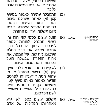
העיצום הכספי, אלא בהסכמת
המנהל או אם בית המשפט הורה
על כך.
(ב)
התקבלה עתירה כאמור בסעיף
קטן (א) לאחר ששולם עיצום
כספי, יוחזר העיצום הכספי
בתוספת הפרשי הצמדה וריבית
מיום תשלומו ועד יום החזרתו.
14יג.
פרסום
(א)
הוטל עיצום כספי לפי חוק זה,
[תיקון:
תשס״ח]
רשאי המנהל להורות למפר
לפרסם בעיתון או בכל דרך
אחרת שיורה את דבר הטלת
העיצום, את שמו של המפר, את
מהות ההפרה שבשלה הוטל
ונסיבותיה ואת סכום העיצום.
(ב)
לא קיים המפר הוראה לפי סעיף
קטן (א), רשאי המנהל או מי
שהוא הסמיך לעניין זה לפרסם
הודעה כאמור באותו סעיף קטן;
משעשה כן, יהיה המפר חייב
בתשלום כפל ההוצאות שהוצאו
לשם הפרסום.
14יד.
שמירת אחריות
(א)
תשלום עיצום כספי לא יגרע
פלילית
[תיקון:
מאחריותו הפלילית של אדם
תשס״ח]