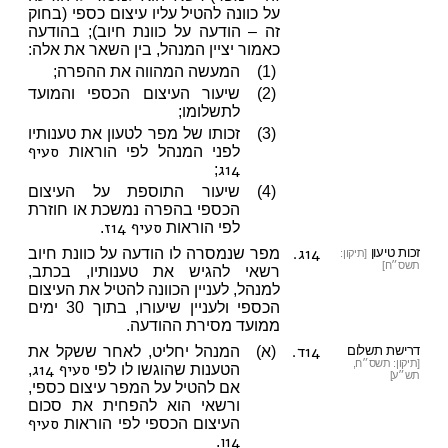
על כוונה להטיל עליו עיצום כספי (בחוק
זה – הודעה על כוונת חיוב); בהודעה
כאמור יציין המנהל, בין השאר את אלה:
(1)
המעשה המהווה את ההפרה;
(2)
שיעור העיצום הכספי והמועד
לתשלומו;
(3)
זכותו של מפר לטעון את טענותיו
סעיף
לפני המנהל לפי הוראות
14ג
;
(4)
שיעור התוספת על העיצום
הכספי בהפרה נמשכת או חוזרת
סעיף 14ז
לפי הוראות
.
14ג.
זכות טיעון
מפר שנמסרה לו הודעה על כוונת חיוב
[תיקון:
תשס״ח]
רשאי להגיש את טענותיו, בכתב,
למנהל, לעניין הכוונה להטיל את העיצום
הכספי ולעניין שיעורו, בתוך 30 ימים
ממועד מסירת ההודעה.
14ד.
דרישת תשלום
(א)
המנהל יחליט, לאחר ששקל את
[תיקון: תשס״ח,
סעיף 14ג
הטענות שהוגשו לו לפי
,
תש״ע]
אם להטיל על המפר עיצום כספי,
ורשאי הוא להפחית את סכום
סעיף
העיצום הכספי לפי הוראות
14ו
.