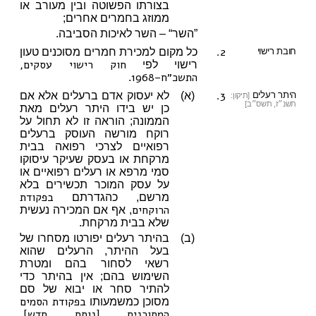
בצורתו הפשוטה ובין מעורב או
ממוזג בחמרים אחרים;
”השר“ – השר לאיכות הסביבה.
2.
חובת רישוי
כל מקום למכירת חמרים מסוכנים טעון
חוק רישוי עסקים,
רישוי לפי
התשכ״ח–1968
.
3.
היתר רעלים
(א)
לא יעסוק אדם ברעלים אלא אם
[תיקון:
תשנ״ז, תשס״ב]
כן יש בידו היתר רעלים מאת
הממונה; הוראה זו לא תחול על
רוקח מורשה העוסק ברעלים
רפואיים לצרכי רפואה בבית
מרקחת או בעסק שעיקר עיסוקו
סמי מרפא או רעלים רפואיים או
על עסק המוכר תכשירים בלא
בפקודת
מרשם, כהגדרתם
הרוקחים
, אף אם המכירה נעשית
שלא בבית מרקחת.
(ב)
בהיתר רעלים יפורטו מסחרו של
בעל ההיתר, הרעלים שהוא
רשאי לסחור בהם ומטרת
השימוש בהם; אין בהיתר כדי
להתיר סחר או יבוא של סם
בפקודת הסמים
מסוכן כמשמעותו
המסוכנים [נוסח חדש],