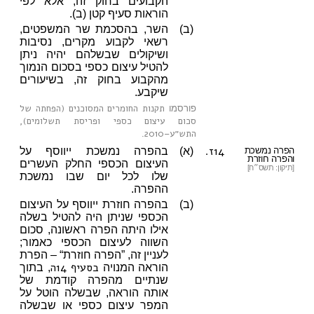
הקבועים בחוק זה, אלא לפי
הוראות סעיף קטן (ב).
(ב)
השר, בהסכמת שר המשפטים,
רשאי לקבוע מקרים, נסיבות
ושיקולים שבשלהם יהיה ניתן
להטיל עיצום כספי בסכום הנמוך
מהקבוע בחוק זה, בשיעורים
שיקבע.
תקנות החומרים המסוכנים (הפחתה של
פורסמו
סכום עיצום כספי ופריסת תשלומים),
התש״ע–2010
.
14ז.
הפרה נמשכת
(א)
בהפרה נמשכת ייווסף על
והפרה חוזרת
העיצום הכספי החלק העשרים
[תיקון: תשס״ח]
שלו לכל יום שבו נמשכת
ההפרה.
(ב)
בהפרה חוזרת ייווסף על העיצום
הכספי שניתן היה להטיל בשלה
אילו היתה הפרה ראשונה, סכום
השווה לעיצום הכספי כאמור;
לעניין זה, ”הפרה חוזרת“ – הפרת
בסעיף 14ה
הוראה המנויה
, בתוך
שנתיים מהפרה קודמת של
אותה הוראה, שבשלה הוטל על
המפר עיצום כספי או שבשלה