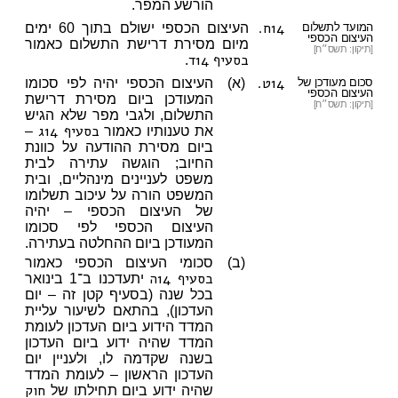
הורשע המפר.
14ח.
המועד לתשלום
העיצום הכספי ישולם בתוך 60 ימים
העיצום הכספי
מיום מסירת דרישת התשלום כאמור
[תיקון: תשס״ח]
בסעיף 14ד
.
14ט.
סכום מעודכן של
(א)
העיצום הכספי יהיה לפי סכומו
העיצום הכספי
המעודכן ביום מסירת דרישת
[תיקון: תשס״ח]
התשלום, ולגבי מפר שלא הגיש
בסעיף 14ג
את טענותיו כאמור
–
ביום מסירת ההודעה על כוונת
החיוב; הוגשה עתירה לבית
משפט לעניינים מינהליים, ובית
המשפט הורה על עיכוב תשלומו
של העיצום הכספי – יהיה
העיצום הכספי לפי סכומו
המעודכן ביום ההחלטה בעתירה.
(ב)
סכומי העיצום הכספי כאמור
בסעיף 14ה
יתעדכנו ב־1 בינואר
בכל שנה (בסעיף קטן זה – יום
העדכון), בהתאם לשיעור עליית
המדד הידוע ביום העדכון לעומת
המדד שהיה ידוע ביום העדכון
בשנה שקדמה לו, ולעניין יום
העדכון הראשון – לעומת המדד
חוק
שהיה ידוע ביום תחילתו של