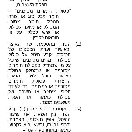
הפקת משאבים;
”פסולת חומרים מסוכנים“ –
חומר מכל סוג או צורה
המכיל חומר מסוכן,
המסולק או מיועד לסילוק
או שיש לסלקו על פי
הוראות כל דין.
(ב)
השר, בהסכמת שר האוצר
ובאישור ועדת הכספים של
הכנסת, יקבע היטל על סילוק
פסולת חומרים מסוכנים, שיוטל
על מי שמחזיק בפסולת חומרים
מסוכנים או שמסלק פסולת
כאמור, והכל לשם מניעת
היווצרות פסולת חומרים
מסוכנים או צמצומה, וכדי לעודד
הליכי מיחזור או השבה של
פסולת כאמור או הפקת
משאבים ממנה.
(ג)
בתקנות לפי סעיף קטן (ב) יקבע
השר, בין השאר, את שיעור
ההיטל, אופן תשלומו, הצמדתו
ודרכי גבייתו, ורשאי הוא לקבוע,
כאמור באותו סעיף קטן –