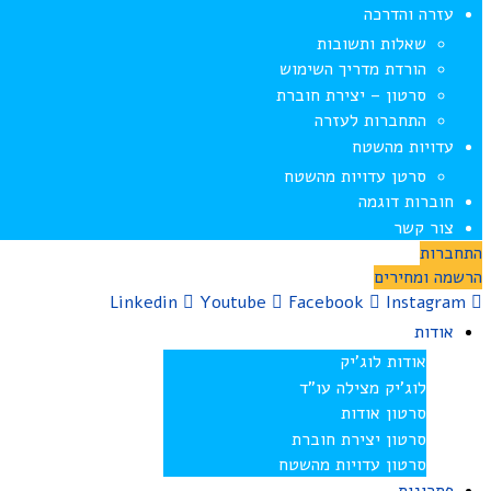
עזרה והדרכה
שאלות ותשובות
הורדת מדריך השימוש
סרטון – יצירת חוברת
התחברות לעזרה
עדויות מהשטח
סרטן עדויות מהשטח
חוברות דוגמה
צור קשר
התחברות
הרשמה ומחירים
Linkedin
Youtube
Facebook
Instagram
אודות
אודות לוג’יק
לוג’יק מצילה עו”ד
סרטון אודות
סרטון יצירת חוברת
סרטון עדויות מהשטח