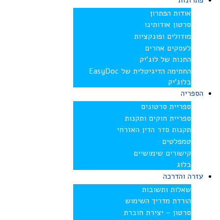
פתרונות
אודות הפתרון
סרטון אודותינו
מודולים ופונקציות
לעסקים אחרים
החנות של לוג’יק
החתימה הדיגיטלית של EasyDoc
בלוג’יק
הספריה
ספריית סרטונים
ספריית חוקים ותקנות
תקנות סדר הדין האזרחי
טמפלטים
קישורים שימושיים
בלוג
עזרה והדרכה
שאלות ותשובות
הורדת מדריך השימוש
סרטון – יצירת חוברת