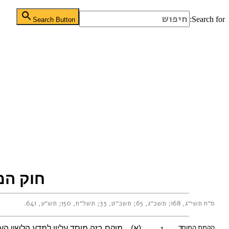
Search for:
Search Button
חוק המו
ס״ח תשי״ג, 168
;
תשכ״ג, 65
;
תשכ״ט, 33
;
תשל״ח, 150
;
תש״ע, 641
.
1.
הקמת המוסד
(א)
מוקם בזה מוסד עליון למדע הלשון העב