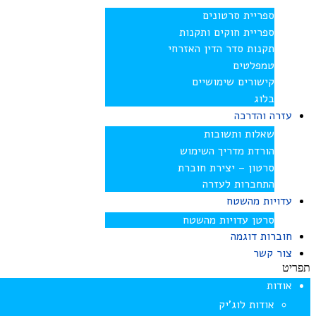
ספריית סרטונים
ספריית חוקים ותקנות
תקנות סדר הדין האזרחי
טמפלטים
קישורים שימושיים
בלוג
עזרה והדרכה
שאלות ותשובות
הורדת מדריך השימוש
סרטון – יצירת חוברת
התחברות לעזרה
עדויות מהשטח
סרטן עדויות מהשטח
חוברות דוגמה
צור קשר
תפריט
אודות
אודות לוג’יק