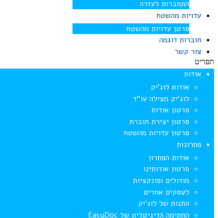
התחברות לעזרה
עדויות מהשטח
סרטן עדויות מהשטח
חוברות דוגמה
צור קשר
תפריט
אודות
אודות לוג’יק
לוג’יק מצילה עו”ד
סרטון אודות
סרטון יצירת חוברת
סרטון עדויות מהשטח
פתרונות
אודות הפתרון
סרטון אודותינו
מודולים ופונקציות
לעסקים אחרים
החנות של לוג’יק
החתימה הדיגיטלית של EasyDoc