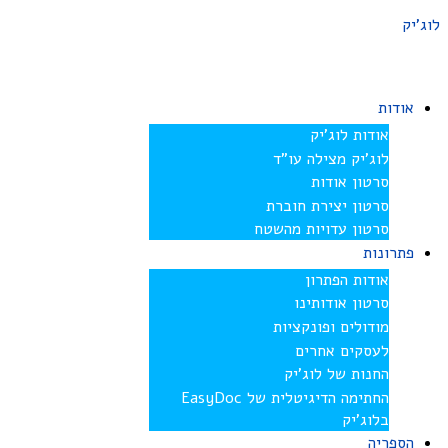
לוג'יק
אודות
אודות לוג’יק
לוג’יק מצילה עו”ד
סרטון אודות
סרטון יצירת חוברת
סרטון עדויות מהשטח
פתרונות
אודות הפתרון
סרטון אודותינו
מודולים ופונקציות
לעסקים אחרים
החנות של לוג’יק
החתימה הדיגיטלית של EasyDoc
בלוג’יק
הספריה