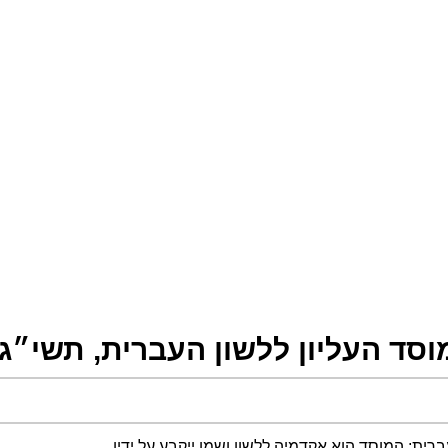
סד העליון ללשון העברית, תשי״ג–953
רית; המוסד הוא אקדמיה ללשון ושמו ייקבע על ידיו.