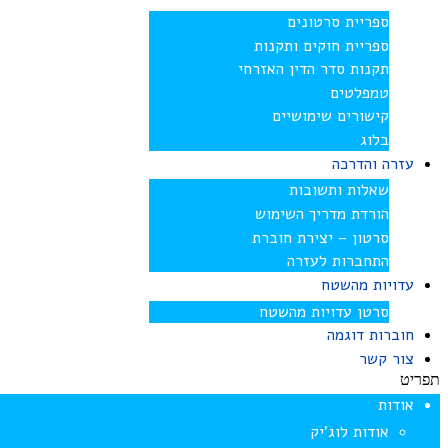
ספריית סרטונים
ספריית חוקים ותקנות
תקנות סדר הדין האזרחי
טמפלטים
קישורים שימושיים
בלוג
עזרה והדרכה
שאלות ותשובות
הורדת מדריך השימוש
סרטון – יצירת חוברת
התחברות לעזרה
עדויות מהשטח
סרטן עדויות מהשטח
חוברות דוגמה
צור קשר
תפריט
אודות
אודות לוג’יק