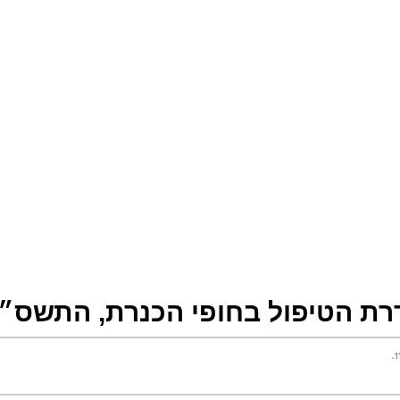
ת הטיפול בחופי הכנרת, התשס״ח–08
.