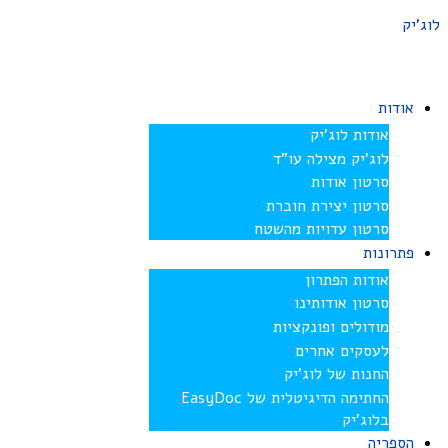
לוג'יק
אודות
אודות לוג’יק
לוג’יק מצילה עו”ד
סרטון אודות
סרטון יצירת חוברת
סרטון עדויות מהשטח
פתרונות
אודות הפתרון
סרטון אודותינו
מודולים ופונקציות
לעסקים אחרים
החנות של לוג’יק
החתימה הדיגיטלית של EasyDoc
בלוג’יק
הספריה