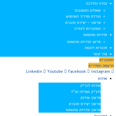
עזרה והדרכה
שאלות ותשובות
הורדת מדריך השימוש
סרטון – יצירת חוברת
התחברות לעזרה
עדויות מהשטח
סרטן עדויות מהשטח
חוברות דוגמה
צור קשר
התחברות
הרשמה ומחירים
Linkedin
Youtube
Facebook
Instagram
אודות
אודות לוג’יק
לוג’יק מצילה עו”ד
סרטון אודות
סרטון יצירת חוברת
סרטון עדויות מהשטח