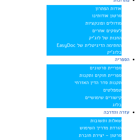
פתרונות
אודות הפתרון
סרטון אודותינו
מודולים ופונקציות
לעסקים אחרים
החנות של לוג’יק
החתימה הדיגיטלית של EasyDoc
בלוג’יק
הספריה
ספריית סרטונים
ספריית חוקים ותקנות
תקנות סדר הדין האזרחי
טמפלטים
קישורים שימושיים
בלוג
עזרה והדרכה
שאלות ותשובות
הורדת מדריך השימוש
סרטון – יצירת חוברת