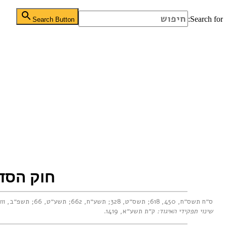
Search for:
Search Button
חוק הסדר
ס״ח תשס״ח, 450
,
618
;
תשס״ט, 328
;
תשע״ח, 662
;
תשע״ט, 66
;
תשפ״ב, 1111
שינוי תפקידי האיגוד:
ק״ת תשע״א, 1419
.