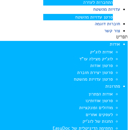
התחברות לעזרה
עדויות מהשטח
סרטן עדויות מהשטח
חוברות דוגמה
צור קשר
תפריט
אודות
אודות לוג’יק
לוג’יק מצילה עו”ד
סרטון אודות
סרטון יצירת חוברת
סרטון עדויות מהשטח
פתרונות
אודות הפתרון
סרטון אודותינו
מודולים ופונקציות
לעסקים אחרים
החנות של לוג’יק
החתימה הדיגיטלית של EasyDoc