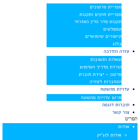
ספריית סרטונים
ספריית חוקים ותקנות
תקנות סדר הדין האזרחי
טמפלטים
קישורים שימושיים
בלוג
עזרה והדרכה
שאלות ותשובות
הורדת מדריך השימוש
סרטון – יצירת חוברת
התחברות לעזרה
עדויות מהשטח
סרטן עדויות מהשטח
חוברות דוגמה
צור קשר
תפריט
אודות
אודות לוג’יק