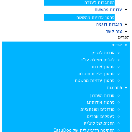
התחברות לעזרה
עדויות מהשטח
סרטן עדויות מהשטח
חוברות דוגמה
צור קשר
תפריט
אודות
אודות לוג’יק
לוג’יק מצילה עו”ד
סרטון אודות
סרטון יצירת חוברת
סרטון עדויות מהשטח
פתרונות
אודות הפתרון
סרטון אודותינו
מודולים ופונקציות
לעסקים אחרים
החנות של לוג’יק
החתימה הדיגיטלית של EasyDoc