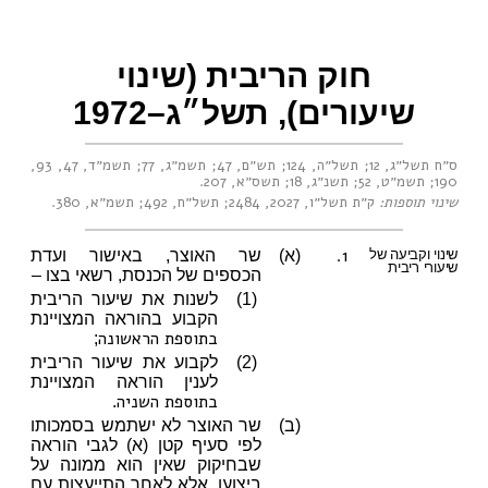
חוק הריבית (שינוי
שיעורים), תשל״ג–1972
ס״ח תשל״ג, 12
;
תשל״ה, 124
;
תש״ם, 47
;
תשמ״ג, 77
;
תשמ״ד, 47
,
93
,
190
;
תשמ״ט, 52
;
תשנ״ג, 18
;
תשס״א, 207
.
שינוי תוספות:
ק״ת תשל״ו, 2027
,
2484
;
תשל״ח, 492
;
תשמ״א, 380
.
1.
שינוי וקביעה של
(א)
שר האוצר, באישור ועדת
שיעורי ריבית
הכספים של הכנסת, רשאי בצו –
(1)
לשנות את שיעור הריבית
הקבוע בהוראה המצויינת
בתוספת הראשונה
;
(2)
לקבוע את שיעור הריבית
לענין הוראה המצויינת
בתוספת השניה
.
(ב)
שר האוצר לא ישתמש בסמכותו
לפי סעיף קטן (א) לגבי הוראה
שבחיקוק שאין הוא ממונה על
ביצועו, אלא לאחר התייעצות עם