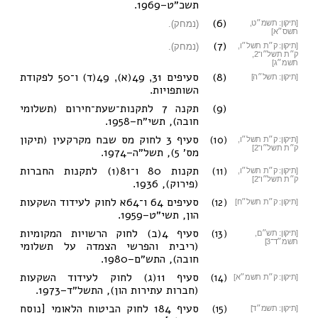
תשכ״ט–1969
.
(6)
[תיקון: תשמ״ט,
(נמחק).
תשס״א]
(7)
[תיקון: ק״ת תשל״ו,
(נמחק).
ק״ת תשל״ו־2,
תשמ״ג]
(8)
סעיפים 31
49(א)
49(ד)
ו־50 לפקודת
,
,
[תיקון: תשל״ה]
השותפויות
.
(9)
תקנה 7 לתקנות־שעת־חירום (תשלומי
חובה), תשי״ח–1958
.
(10)
סעיף 3 לחוק מס שבח מקרקעין (תיקון
[תיקון: ק״ת תשל״ו,
ק״ת תשל״ו־2]
מס׳ 5), תשל״ה–1974
.
(11)
תקנות 80 ו־81(1) לתקנות החברות
[תיקון: ק״ת תשל״ו,
ק״ת תשל״ו־2]
(פירוק), 1936
.
(12)
סעיפים 64
ו־64א לחוק לעידוד השקעות
[תיקון: ק״ת תשל״ח]
הון, תשי״ט–1959
.
(13)
סעיף 4(ב) לחוק הרשויות המקומיות
[תיקון: תש״ם,
תשמ״ד־3]
(ריבית והפרשי הצמדה על תשלומי
חובה), התש״ם–1980
.
(14)
סעיף 11(ג) לחוק לעידוד השקעות
[תיקון: ק״ת תשמ״א]
(חברות עתירות הון), התשל״ד–1973
.
(15)
סעיף 184 לחוק הביטוח הלאומי [נוסח
[תיקון: תשמ״ד]