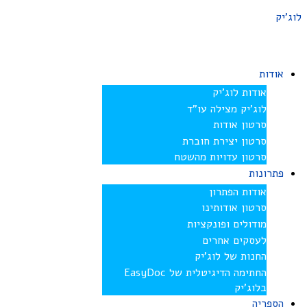
לוג'יק
אודות
אודות לוג’יק
לוג’יק מצילה עו”ד
סרטון אודות
סרטון יצירת חוברת
סרטון עדויות מהשטח
פתרונות
אודות הפתרון
סרטון אודותינו
מודולים ופונקציות
לעסקים אחרים
החנות של לוג’יק
החתימה הדיגיטלית של EasyDoc
בלוג’יק
הספריה