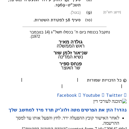
תשכ״ט–1969
.
(9)
[תיקון: תש״ם]
(בוטל).
(10)
סעיף 58 לפקודת השטרות
.
נתקבל בכנסת ביום ח׳ בכסלו תשל״ג (14 בנובמבר
1972).
גולדה מאיר
ראש הממשלה
שניאור זלמן שזר
נשיא המדינה
פנחס ספיר
שר האוצר
© כל הזכויות שמורות |
תקנון ותנאי השימוש
|
בלוג
|
להורדת מדריך השימוש
|
הצהרת נגישות
Facebook
Youtube
Twitter
נהדר! הזן את הפרטים מטה ולוג׳יק תרד מיד למחשב שלך
לאחר האישור קובץ ההפעלה ירד. לחץ והפעל אותו עד למסך
ההרשמה.
[contact-form-7 id="2964" title="הורדת התוכנה דסקטופ"]