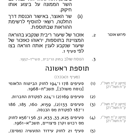
השר הממונה על ביצוע אותו
חיקוק.
(ג)
שר האוצר, באישור הכנסת דרך
החלטה, רשאי להוסיף לרשימת
ההוראות שבתוספ
ת.
ו
2.
פירוש אזכור
אזכור של שיעור ריבית שנקבע בהוראה
המצויינת בתוספות, יראוהו כאזכור של
שיעור שנקבע לענין אותה הוראה בצו
סעיף 1
לפי
.
3.
בחוק הריבית, תשי״ז–1957
הנוסח שולב
.
תוספת ראשונה
(
סעיף 1(א)(1)
)
(1)
סעיפים 178
ו־194 לחוק הביטוח הלאומי
[תיקון: ק״ת תשל״ו,
ק״ת תשל״ו־2]
[נוסח משולב], תשכ״ח–1968
.
(2)
סעיפים 169(2)
ו־224 לפקודת החברות
.
(3)
סעיפים 133(2)
159א
160
185
186
,
,
,
,
[תיקון: ק״ת תשל״ו,
ק״ת תשל״ו־2]
ו־187 לפקודת מס הכנסה
.
(4)
סעיפים 25א
33
33א
51
56
ו־56א לחוק
,
,
,
,
[תיקון: ק״ת תשל״ו,
ק״ת תשל״ו־2]
מס רכוש וקרן פיצויים, תשכ״א–1961
.
(5)
סעיף 21 לחוק עידוד התעשיה (מסים),