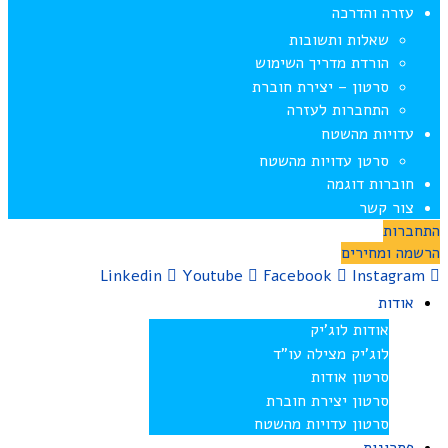
עזרה והדרכה
שאלות ותשובות
הורדת מדריך השימוש
סרטון – יצירת חוברת
התחברות לעזרה
עדויות מהשטח
סרטן עדויות מהשטח
חוברות דוגמה
צור קשר
התחברות
הרשמה ומחירים
Linkedin
Youtube
Facebook
Instagram
אודות
אודות לוג’יק
לוג’יק מצילה עו”ד
סרטון אודות
סרטון יצירת חוברת
סרטון עדויות מהשטח