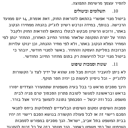
להסיר עצמך מרשימת התפוצה.
תשלומים וביטולים
ביטול מנוי אפשרי בהתאם להוראות החוק, זאת אומרת, 14 יום ממועד
הרכישה. בנוסף, במידה ונרכש רשיון לוג׳יק בהנחה ממחירו הנקוב
באתר, ורוכש הרשיון מבקש לבטלו בהתאם להוראות החוק ולקבל
החזר על יתרת התקופה שלאחר מחזור החיוב האחרון, ההחזר ינתן לפי
המחיר המלא הנקוב באתר, ולא לפי מחיר ההנחה, וכן ינוקו עלויות
הכרוכות בסליקת העסקה וההחזר. באשר למנוי חודשי, יובהר כי
ביטול מנוי יכול להיעשות רק בתום מחזור החיוב החודשי.
שונות וסמכות שיפוט
לא ניתן להעביר זכויות מכל סוג שהוא על ידיך לצד ג׳ הקשורות
ללוג׳יק – וכל ניסיון לעשות כן יהיה חסר תוקף.
הינך מסכים מראש כי בכל בעיה משפטית שתתעורר הצדדים יסורו
בראש ובראשונה למגשר לטובת פתרון הסכסוך טרם פניה לבית
משפט. ככל וזה יכשל – הסכמתך נתונה להמשך בירור אצל בורר.
סמכות השיפוט ומקום השיפוט הבלעדיים למחלוקות ביחס לתנאי
הסכם רישוי זה או לכל פעולה הקשורה בנושא הסכם רישוי זה יהיו
בבית המשפט בתל אביב, ישראל. הנך מסכים במפורש לסמכות
השיפוט של בתי משפט כאמור. הנך מוותר בזה על כל זכות להתנגד