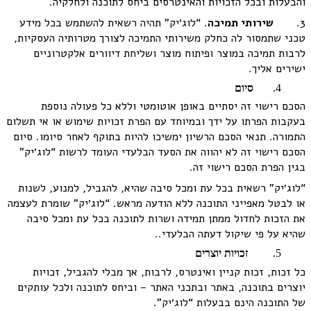
והבעלות ובכל הזכויות והאינטרסים ביחס לתוכנה ולחלקיה.
3.
שירותי תמיכה
. “לוג׳יק” תהיה רשאית להשתמש בכל מידע
טכני שתמסור לה כחלק משירותי התמיכה לצורך מטרותיה העסקיות,
לרבות תמיכה במוצר ופיתוח מוצר ושליחת דיוורים אלקטרוניים
ישירים אליך.
סיום
הסכם רישוי זה יסתיים באופן אוטומטי וללא כל פעולה נוספת
בעקבות הפרתו על ידך ובמיוחד עם הפרת זכויות שימוש או אי תשלום
התמורה. תנאי הסכם הרשיון ימשיכו להיות בתוקף לאחר סיומו. סיום
הסכם רישוי זה לא יהווה את הסעד הבלעדי העומד לרשות “לוג׳יק”
בגין הפרת הסכם רישוי זה.
“לוג׳יק” רשאית בכל עת ומכל סיבה שהיא, להגביל, למנוע, לשנות
או לבטל מאפייני התוכנה ללא הודעה מראש. “לוג׳יק” שומרת לעצמה
את הזכות לחדול ממתן תמידה ושרות לתוכנה בכל עת ומכל סיבה
שהיא על פי שיקול דעתה הבלעדי..
זכויות יוצרים
כל זכות, זכות קניין ואינטרס, לרבות, אך מבלי להגביל, זכויות
יוצרים בתוכנה, באתר ובתכני האתר – וביחס לתוכנה ולכל עותקים
של התוכנה הינם בבעלות “לוג׳יק”.