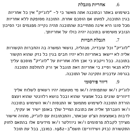
אחריות מוגבלת
בשימוש באתר ובתוכנה אתה מאשר כי ל- “לוג׳יק” אין כל אחריות
בגין התוכנה, למעט אם הוסכם אחרת. התוכנה מסופקת ללא אחריות
מכל סוגו היא אינה מתחייבת שהתוכנה תהיה נקייה מפגמים וכי הסיכון
הנובע משימוש בתוכנה יהיה כולו על אחריותך.
הגבלת חבויות
“לוג׳יק” וכל עובדיה, מנהליה, נושאי המשרה בה והחברות הקשורות
אליה לא יישאו באחריות ולא יהיו חבים בגין כל נזק שהוא הקשור
בתוכנה. ככל ויקבע כי אכן חלה אחריות על “לוג׳יק” מוסכם עליך
ללא תנאי וסייג כי אחריות זאת תוגבל אך ורק להחלפת התוכנה
בגרסה עדכנית ותקינה של התוכנה.
דיוור פירסומי
לוג׳יק ו/או שותפותיה ו/או מי מטעמה יהיו רשאים לשלוח אליך
דיוורים שונים בכל אמצעי שהוא ובכל נושא רלוונטי שהוא ועצם
הורדת התוכנה לשימוש מתמשך או התנסות ו/או השימוש בתוכנה
ו/או העברתך אליה את כתובת המייל שלך באופן ישיר או עקיף,
לרבות באמצעות הצ׳ט שבאתר, והתכתובות עם לוג׳יק, מהווה אישור
מצידך לקבלת פרסומים ו/או ניוזלטר ו/או מידעים אלו בהתאם לחוק
התקשורת (בזק ושידורים) תשמ”ב-1982. כמובן, בכל עת תוכל