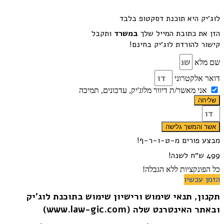
לוג׳יק היא תוכנת דסקטופ בלבד
הזן את כתובת המייל שלך
במשרד
ותקבל
קישור להורדת לוג׳יק בחינם!
שם מלא
דואר אלקטרוני
אני מאשר/ת דיוור מלוג'יק, עדכונים, תמיכה
שליחה
אשר והמשך גלישה
מבצע פורים מ-ט-ו-ר-ף!
499 ש״ח לשנה!
כל הפונקציות ללא הגבלה!
הזמן עכשיו
תקנון, תנאי שימוש ורישיון שימוש בתוכנת לוג׳יק
ובאתר האינטרנט שלה (www.law-gic.com)