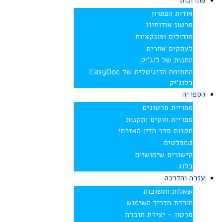
פתרונות
אודות הפתרון
סרטון אודותינו
מודולים ופונקציות
לעסקים אחרים
החנות של לוג’יק
החתימה הדיגיטלית של EasyDoc
בלוג’יק
הספריה
ספריית סרטונים
ספריית חוקים ותקנות
תקנות סדר הדין האזרחי
טמפלטים
קישורים שימושיים
בלוג
עזרה והדרכה
שאלות ותשובות
הורדת מדריך השימוש
סרטון – יצירת חוברת