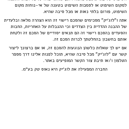
למקום השיפוט או לסמכות השיפוט בטענה של אי-נוחות מקום
השיפוט, פורום בלתי נאות או מכל סיבה שהיא.
אתה ו”לוג׳יק” מסכימים שהסכם רישוי זה הוא הצהרה מלאה ובלעדית
של ההבנה ההדדית בין הצדדים וכי ההגבלות על האחריות, החבות
והסעדים בהסכם רישוי זה הם תנאים יסודיים של הסכם זה ולקחת
אותם בחשבון בהחלטתך לכרות הסכם זה.
אם יש לך שאלות כלשהן הנוגעות להסכם זה, או אם ברצונך ליצור
קשר עם “לוג׳יק” מכל סיבה שהיא, תוכל לפנות אלינו דרך מספר
הטלפון ו/או תיבת צור הקשר המופיעים באתר.
החברה המפעילה את לוג׳יק היא נאוס טק בע״מ.