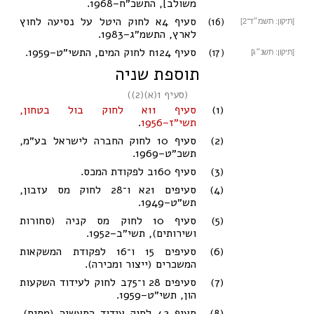
משולב], התשכ״ח–1968
.
(16)
סעיף 4א לחוק היטל על נסיעה לחוץ
[תיקון: תשמ״ד־2]
לארץ, התשמ״ג–1983
.
(17)
סעיף 124ח לחוק המים, התשי״ט–1959
.
[תיקון: תשנ״ג]
תוספת שניה
(
סעיף 1(א)(2)
)
(1)
סעיף 11א לחוק בול בטחון,
תשי״ז–1956
.
(2)
סעיף 10 לחוק החברה לישראל בע״מ,
תשכ״ט–1969
.
(3)
סעיף 160ב לפקודת המכס
.
(4)
סעיפים 21א
ו־28 לחוק מס עזבון,
תש״ט–1949
.
(5)
סעיף 10 לחוק מס קניה (סחורות
ושירותים), תשי״ב–1952
.
(6)
סעיפים 15
ו־16 לפקודת המשקאות
המשכרים (ייצור ומכירה)
.
(7)
סעיפים 28
ו־75ב לחוק לעידוד השקעות
הון, תשי״ט–1959
.
(8)
סעיף 42 לחוק עידוד התעשיה (מסים),