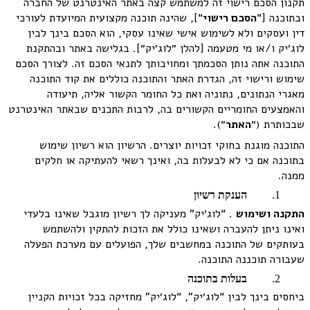
תקנון הסכם רישוי זה למשתמש קצה באתר האינטרנט של החברה
ובתוכנה [“
הסכם רישוי
“], שהינה תוכנה מקצועית המיועדת לעורכי
דין ועסקים ולא לשימוש אישי שאינו עסקי, הוא הסכם בינך לבין
לוג׳יק ו/או מי מטעמה [להלן ״לוג׳יק״]. בגלישה באתר ובהתקנת
התוכנה אתה נותן הסכמתך ומחויבותך לתנאי הסכם זה. לצורך הסכם
שימוש ורישוי זה, הגדרת האתר והתוכנה כוללים את קוד התוכנה
מאגרי הנתונים, נתוניה ואת כל החומר הקשור אליה, תיעודה
והאמצעים החומריים הקשורים בה, לרבות התכנים שבאתר האינטרנט
שבכותרת (״
ה
אתר
״).
התוכנה מוגנת בחוקי זכויות יוצרים. הרשיון הוא רשיון שימוש
בתוכנה אם כי לא לבעלות בה, ואינך רשאי להעתיקה או חלקים
ממנה.
הענקת רשיון
התקנה ושימוש
. “לוג׳יק” מעניקה לך רשיון מוגבל שאינו בלעדי
ואינו ניתן להעברה ושאינו כולל את הזכות להתקין ולהשתמש
בעותקים של התוכנה במחשבים שלך, הפועלים עם מערכת הפעלה
שעבורה תוכננה התוכנה.
בעלות בתוכנה
ביחסים בינך לבין “לוג׳יק”, “לוג׳יק” מחזיקה בכל זכויות הקניין