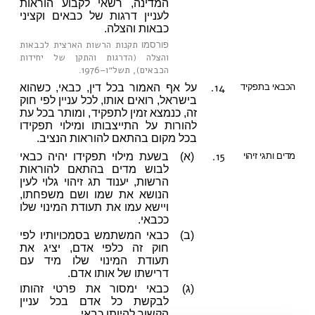
המדינה, רשאי לקבוע הוראות
לעניין דרגות של כבאים וקציני
כבאות והצלה.
תקנות הרשות הארצית לכבאות
פורסמו
והצלה (הדרגות והתקן של יחידות
הכבאים), תשל״ו–1976
.
14.
הכבאי בתפקיד
על אף האמור בכל דין, כבאי, כשהוא
בישראל, רואים אותו, לכל עניין לפי חוק
זה, כנמצא זמין לתפקיד, ומותר בכל עת
להורות על התייצבותו ומילוי תפקידו
בכל מקום בהתאם להוראות הנציב.
15.
מדים ותגי זיהוי
(א)
בשעת מילוי תפקידו יהיה כבאי
לבוש מדים בהתאם להוראות
הרשות, יענוד תג זיהוי גלוי לעין
הנושא את שמו ושם משפחתו,
ויישא עמו את תעודת המינוי שלו
ככבאי.
(ב)
כבאי המשתמש בסמכויותיו לפי
חוק זה כלפי אדם, יציג את
תעודת המינוי שלו מיד עם
דרישתו של אותו אדם.
(ג)
כבאי ימסור את פרטי זהותו
לבקשת כל אדם בכל עניין
הקשור להיותו כבאי.