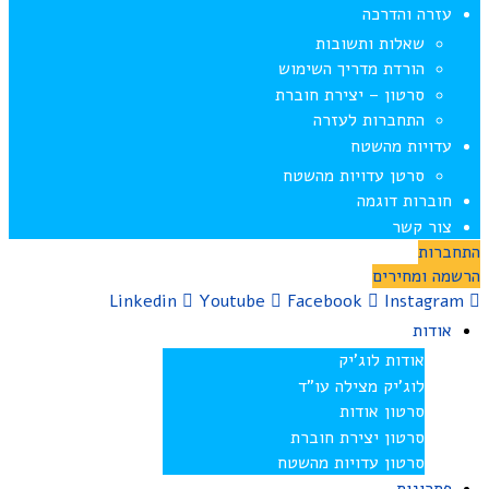
עזרה והדרכה
שאלות ותשובות
הורדת מדריך השימוש
סרטון – יצירת חוברת
התחברות לעזרה
עדויות מהשטח
סרטן עדויות מהשטח
חוברות דוגמה
צור קשר
התחברות
הרשמה ומחירים
Linkedin
Youtube
Facebook
Instagram
אודות
אודות לוג’יק
לוג’יק מצילה עו”ד
סרטון אודות
סרטון יצירת חוברת
סרטון עדויות מהשטח