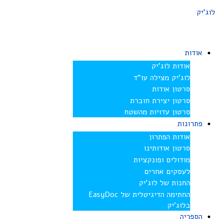
לוג'יק
אודות
אודות לוג’יק
לוג’יק מצילה עו”ד
סרטון אודות
סרטון יצירת חוברת
סרטון עדויות מהשטח
פתרונות
אודות הפתרון
סרטון אודותינו
מודולים ופונקציות
לעסקים אחרים
החנות של לוג’יק
החתימה הדיגיטלית של EasyDoc
בלוג’יק
הספריה