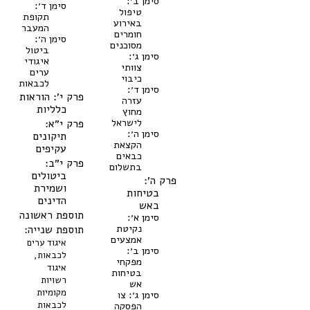
סימן ב׳:
סימן ד׳:
טיפול
תקופת
באירוע
המעבר
חומרים
סימן ה׳:
מסוכנים
ביטול
סימן ג׳:
איגודי
צוותי
ערים
כיבוי
לכבאות
סימן ד׳:
פרק י׳: הוראות
עזרה
כלליות
מחוץ
לישראל
פרק י״א:
סימן ה׳:
תיקונים
הקצאת
עקיפים
כבאים
פרק י״ב:
בתשלום
ביטולים
פרק ה׳:
ושמירת
בטיחות
הדינים
באש
תוספת ראשונה
סימן א׳:
נקיטת
תוספת שנייה:
אמצעים
איגוד ערים
סימן ב׳:
לכבאות,
מפקחי
איגוד
בטיחות
רשויות
אש
מקומיות
סימן ג׳: צו
הפסקה
לכבאות