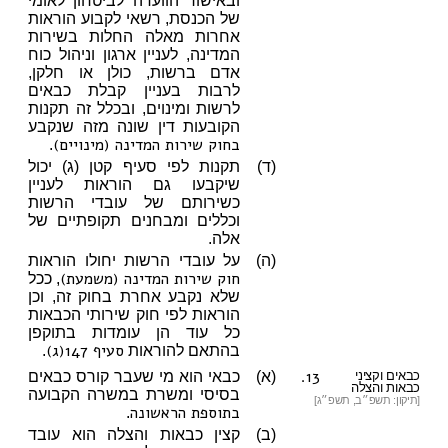
ובאישור הוועדה לביטחון לאומי
של הכנסת, רשאי לקבוע הוראות
אחרות מאלה החלות בשירות
המדינה, לעניין ארגון וניהול כוח
אדם ברשות, כולן או חלקן,
לרבות בעניין קבלת כבאים
לרשות ומינוים, ובכלל זה תקנות
הקובעות דין שונה מזה שנקבע
בחוק שירות המדינה (מינויים)
.
(ד)
תקנות לפי סעיף קטן (ג) יכול
שיקבעו גם הוראות לעניין
כשירותם של עובדי הרשות
וכללים ומבחנים תקופתיים של
אלה.
(ה)
על עובדי הרשות יחולו הוראות
חוק שירות המדינה (משמעת)
, ככל
שלא נקבע אחרת בחוק זה, וכן
הוראות לפי חוק שירותי הכבאות
כל עוד הן עומדות בתוקפן
סעיף 147(ג)
בהתאם להוראות
.
13.
כבאים וקציני
(א)
כבאי הוא מי שעבר קורס כבאים
כבאות והצלה
בסיסי ומשרת במשרה הקבועה
[תיקון: תשפ״ב, תשפ״ג]
בתוספת הראשונה
.
(ב)
קצין כבאות והצלה הוא עובד