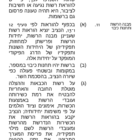
להוראת רשות נגיעה או חשיבות
לציבור, היא תהיה טעונה פרסום
גם ברשומות.
11.
סעיף 12
מבנה הרשות
(א)
בכפוף להוראות לפי
ותחנות כיבוי
ו־13
, הנציב יוציא הוראות רשות
שעניינן מבנה הרשות, יחידות
הרשות ופרישתן למחוזות,
תפקידיהן של היחידות השונות
ותפקידיו של הדרג הפיקודי
המופקד על יחידות אלה.
(ב)
ברשות יהיו תחנות כיבוי במספר,
במקומות ובשטחי פעולה כפי
שיורה הנציב, בהסכמת השר.
(ג)
על רשות הכבאות וההצלה
מוטלת החובה והאחריות
להבטיח את רמת כשירותה
ועובדי הרשות באמצעות
הכשרות, אימונים וציוד הולמים
על פי משימות יחידותיה; הנציב
יקבע בהוראות הרשות את
הכשירות הנדרשת מהרשות
ומעובדי הרשות לשם מילוי
תפקידיה, את פריסת המערך
המבצעי, את זמני ההגעה