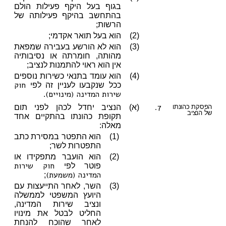
בגוף בעל היקף פעילות הולם
בהתחשב בהיקף פעילותה של
הרשות;
(2)
הוא בעל תואר אקדמי;
(3)
הוא לא הורשע בעבירה שמפאת
מהותה, חומרתה או נסיבותיה
אין הוא ראוי להתמנות לנציב;
(4)
הוא עומד בתנאי כשירות נוספים
חוק
ככל שנקבעו לעניין זה לפי
שירות המדינה (מינויים)
.
7.
הפסקת כהונתו
(א)
הנציב יחדל לכהן לפני תום
של הנציב
תקופת כהונתו בהתקיים אחד
מאלה:
(1)
הוא התפטר במסירת כתב
התפטרות לשר;
(2)
הוא הועבר מתפקידו או
חוק שירות
פוטר לפי
המדינה (משמעת)
;
(3)
השר, לאחר התייעצות עם
היועץ המשפטי לממשלה
ונציב שירות המדינה,
החליט לבטל את מינויו
לאחר שהוכח להנחת