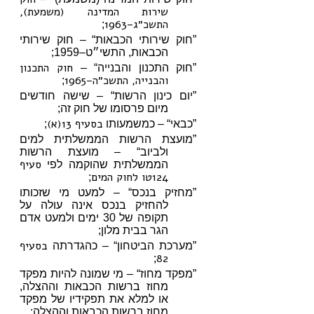
שירות המדינה (משמעת),
התשכ״ג–1963
;
”חוק שירותי הכבאות“ – חוק שירותי
הכבאות, התשי״ט–1959;
חוק התכנון
”חוק התכנון והבנייה“ –
והבנייה, התשכ״ה–1965
;
”יום כינון הרשות“ – שישה חודשים
מיום פרסומו של חוק זה;
בסעיף 13(א)
”כבאי“ – כמשמעותו
;
”מועצת הרשות הממשלתית למים
ולביוב“ – מועצת הרשות
סעיף
הממשלתית שהוקמה לפי
124טו לחוק המים
;
”מחזיק בנכס“ – למעט מי שזכותו
להחזיק בנכס אינה עולה על
תקופה של 30 ימים ולמעט אדם
הגר בבית מלון;
בסעיף
”מערכת הביטחון“ – כהגדרתה
82
;
”מפקד מחוז“ – מי שמונה להיות מפקד
מחוז ברשות הכבאות וההצלה,
או למלא את תפקידיו של מפקד
מחוז ברשות הכבאות וההצלה;