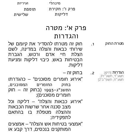
מינהלי
ועיריות
פרק ו׳: חקירת
תוספת
דליקות
שלישית
פרק א׳: מטרה
והגדרות
1.
מטרת החוק
חוק זה מטרתו להסדיר את קיומם של
שירותי כבאות והצלה במדינה, לשם
הצלת חיי אדם ורכוש, הגברת
הבטיחות באש, כיבוי דליקות ומניעת
דליקות.
2.
הגדרות
בחוק זה –
[תיקון:
תשע״ד, תשע״ז־3,
”אירוע חומרים מסוכנים“ – כהגדרתו
תשע״ח, תשפ״ב־2]
בחוק החומרים המסוכנים,
התשנ״ג–1993
(בחוק זה – חוק
חומרים מסוכנים);
”אירוע כבאות והצלה“ – דליקה וכל
מצב סכנה אחר שרשות הכבאות
וההצלה מטפלת בו בהתאם
לתפקידיה;
”אמצעי בטיחות אש והצלה“ – אמצעים
המותקנים בנכסים, דרך קבע או