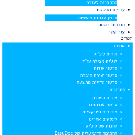
התחברות לעזרה
עדויות מהשטח
סרטן עדויות מהשטח
חוברות דוגמה
צור קשר
תפריט
אודות
אודות לוג’יק
לוג’יק מצילה עו”ד
סרטון אודות
סרטון יצירת חוברת
סרטון עדויות מהשטח
פתרונות
אודות הפתרון
סרטון אודותינו
מודולים ופונקציות
לעסקים אחרים
החנות של לוג’יק
החתימה הדיגיטלית של EasyDoc