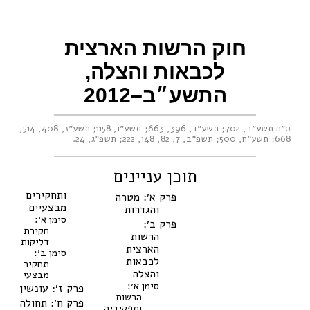
חוק הרשות הארצית
לכבאות והצלה,
התשע״ב–2012
ס״ח תשע״ב, 702
;
תשע״ד, 396
,
663
;
תשע״ו, 1158
;
תשע״ז, 408
,
514
,
668
;
תשע״ח, 500
;
תשפ״ב, 7
,
82, 148, 222
;
תשפ״ג, 24
.
תוכן עניינים
ותחקירים
פרק א׳: מטרה
מבצעיים
והגדרות
סימן א׳:
פרק ב׳:
חקירת
הרשות
דליקות
הארצית
סימן ב׳:
לכבאות
תחקיר
והצלה
מבצעי
סימן א׳:
פרק ז׳: עונשין
הרשות
פרק ח׳: תחולה
ותפקידיה