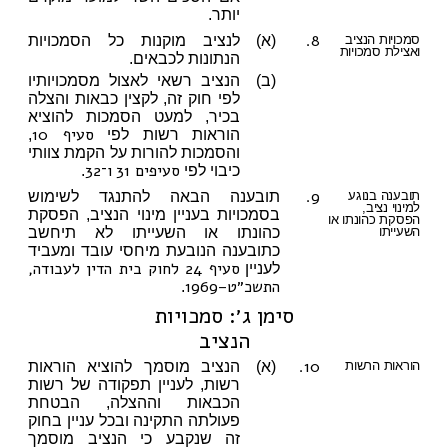
יותר.
8.
סמכויות הנציב
(א)
לנציב מוקנות כל הסמכויות
ואצילת סמכויות
הנתונות לכבאים.
(ב)
הנציב רשאי לאצול מסמכויותיו
לפי חוק זה, לקצין כבאות והצלה
בכיר, למעט הסמכות להוציא
סעיף 10
הוראות רשות לפי
,
והסמכות להורות על הקמת צוותי
סעיפים 31
ו־32
כיבוי לפי
.
9.
תובענה בנוגע
תובענה הבאה להתנגד לשימוש
למינוי נציב,
בסמכויות בעניין מינוי הנציב, הפסקת
הפסקת כהונתו או
השעייתו
כהונתו או השעייתו לא תיחשב
כתובענה הנובעת מיחסי עובד ומעביד
סעיף 24 לחוק בית הדין לעבודה,
לעניין
התשכ״ט–1969
.
סימן ג׳: סמכויות
הנציב
10.
הוראות הרשות
(א)
הנציב מוסמך להוציא הוראות
רשות, לעניין תפקודה של רשות
הכבאות וההצלה, הבטחת
פעולתה התקינה ובכל עניין בחוק
זה שנקבע כי הנציב מוסמך