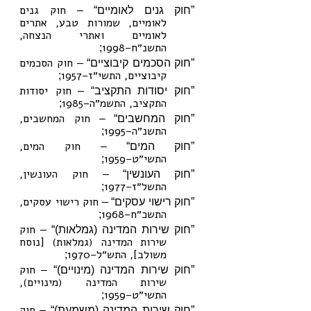
חוק גנים
”חוק גנים לאומיים“ –
לאומיים, שמורות טבע, אתרים
לאומיים ואתרי הנצחה,
התשנ״ח–1998
;
חוק הסכמים
”חוק הסכמים קיבוציים“ –
קיבוציים, התשי״ז–1957
;
חוק יסודות
”חוק יסודות התקציב“ –
התקציב, התשמ״ה–1985
;
חוק המחשבים,
”חוק המחשבים“ –
התשנ״ה–1995
;
חוק המים,
”חוק המים“ –
התשי״ט–1959
;
חוק העונשין,
”חוק העונשין“ –
התשל״ז–1977
;
חוק רישוי עסקים,
”חוק רישוי עסקים“ –
התשכ״ח–1968
;
חוק
”חוק שירות המדינה (גמלאות)“ –
שירות המדינה (גמלאות) [נוסח
משולב], התש״ל–1970
;
חוק
”חוק שירות המדינה (מינויים)“ –
שירות המדינה (מינויים),
התשי״ט–1959
;
חוק
”חוק שירות המדינה (משמעת)“ –