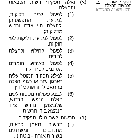
4.
תפקידי רשות
(א)
ואלה תפקידי רשות הכבאות
הכבאות וההצלה
וההצלה –
[תיקון: תשע״ד, תשע״ד־2]
(1)
לפעול לכיבוי דליקות,
למניעת התפשטותן
ולהצלת חיי אדם ורכוש
מדליקות;
(2)
לפעול למניעת דליקות לפי
חוק זה;
(3)
לפעול לחילוץ ולהצלת
לכודים;
(4)
לפעול באירוע חומרים
מסוכנים לפי חוק זה;
(5)
למלא תפקיד המוטל עליה
כארגון עזר או כגוף הצלה
בהתאם להוראות כל דין;
(6)
לבצע פעולות נוספות לשם
הצלת הנפש והרכוש,
שלביצוען נדרש ציוד
הנמצא בידי הרשות.
(ב)
הרשות, לשם מילוי תפקידיה –
(1)
תכשיר ותאמן כבאים,
מתנדבים ומשרתים
בשירות אזרחי–ביטחוני;