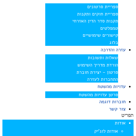
ספריית סרטונים
ספריית חוקים ותקנות
תקנות סדר הדין האזרחי
טמפלטים
קישורים שימושיים
בלוג
עזרה והדרכה
שאלות ותשובות
הורדת מדריך השימוש
סרטון – יצירת חוברת
התחברות לעזרה
עדויות מהשטח
סרטן עדויות מהשטח
חוברות דוגמה
צור קשר
תפריט
אודות
אודות לוג’יק