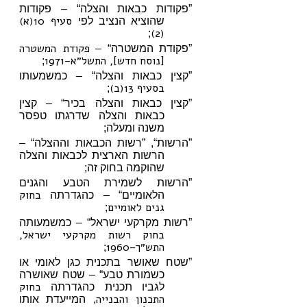
”פקודות כבאות והצלה“ – פקודות
סעיף 10(א)
שהוציא הנציב לפי
(2)
;
פקודת המשטרה
”פקודת המשטרה“ –
[נוסח חדש], התשל״א–1971
;
”קצין כבאות והצלה“ – כמשמעותו
בסעיף 13(ב)
;
”קצין כבאות והצלה בכיר“ – קצין
כבאות והצלה שדרגתו טפסר
משנה ומעלה;
”הרשות“, ”רשות הכבאות וההצלה“ –
הרשות הארצית לכבאות והצלה
שהוקמה בחוק זה;
”הרשות לשמירת הטבע והגנים
בחוק
הלאומיים“ – כהגדרתה
גנים לאומיים
;
”רשות מקרקעי ישראל“ – כמשמעותה
בחוק רשות מקרקעי ישראל,
התש״ך–1960
;
”שטח שאושר בתכנית כגן לאומי או
כשמורת טבע“ – שטח שאושרה
בחוק
לגביו תכנית כהגדרתה
התכנון והבנייה
, המייעדת אותו