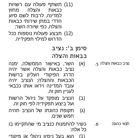
(11)
תשתף פעולה עם רשויות
כבאות והצלה מחוץ
למדינה, לרבות לשם סיוע
הדדי במתן שירותי כבאות
והצלה, כפי שיורה השר;
(12)
תבצע פעולות נוספות ככל
הדרוש למילוי תפקידיה.
סימן ב׳: נציב
כבאות והצלה
5.
נציב כבאות והצלה
(א)
השר, באישור הממשלה, ימנה
נציב כבאות והצלה אשר יהיה
הדרג הפיקודי העליון ברשות
הכבאות וההצלה; הנציב יהיה
עובד המדינה ויראו אותו ככבאי
לעניין חוק זה.
(ב)
הנציב מופקד על ניהול הרשות
ועל ביצוע תפקידיה לפי חוק זה.
(ג)
תקופת כהונתו של הנציב תהיה
חמש שנים.
6.
תנאי כהונה
כשיר להתמנות כנציב מי שהתקיימו בו
כל אלה:
(1)
הוא בעל ניסיון ניהולי או פיקודי