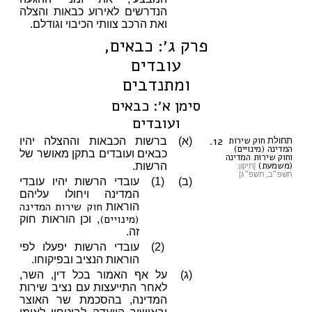
הנדרשים לאירוע כבאות והצלה
ואת הרכב צוותי הכיבוי וגודלם.
פרק ג׳: כבאים,
עובדים
ומתנדבים
סימן א׳: כבאים
ועובדים
12.
חוק שירות
תחולת
(א)
ברשות הכבאות וההצלה יהיו
המדינה (מינויים)
כבאים ועובדים בתקן מאושר של
וחוק שירות המדינה
(משמעת)
הרשות.
[תיקון:
תשפ״ב, תשפ״ג]
(ב)
(1)
עובדי הרשות יהיו עובדי
המדינה ויחולו עליהם
חוק שירות המדינה
הוראות
(מינויים)
, וכן הוראות חוק
זה.
(2)
עובדי הרשות יפעלו לפי
הוראות הנציב ובפיקוחו.
(ג)
על אף האמור בכל דין, השר,
לאחר התייעצות עם נציב שירות
המדינה, בהסכמת שר האוצר