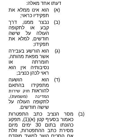
דעתו אחד מאלה:
(א)
הוא אינו ממלא את
תפקידיו כראוי;
(ב)
נבצר ממנו, דרך
קבע או לתקופה
העולה על שישה
חודשים, למלא את
תפקידו;
(ג)
הוא הורשע בעבירה
אשר מפאת מהותה,
חומרתה או
נסיבותיה אין הוא
ראוי לכהן כנציב;
(ד)
הוא הושעה
מתפקידו בהתאם
חוק שירות
להוראות
המדינה (משמעת)
,
לתקופה העולה על
שישה חודשים.
(ב)
מסר הנציב כתב התפטרות
כאמור בסעיף קטן (א)(1), תפקע
כהונתו בתום 30 ימים מיום
מסירת כתב ההתפטרות, זולת
אם הסכים השר למועד מוקדם