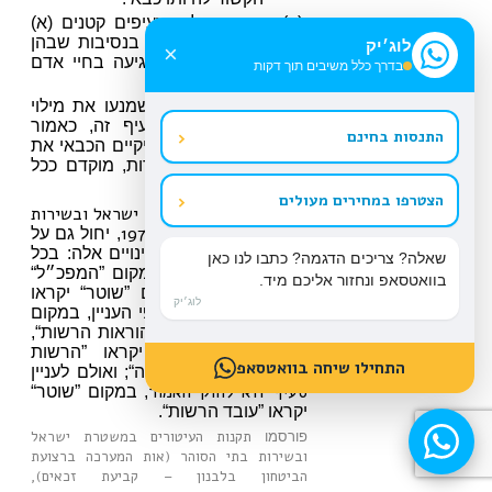
(ד)
החובות לפי סעיפים קטנים (א)
עד (ג) לא יחולו בנסיבות שבהן
לוג׳יק
×
קיימת סכנה לפגיעה בחיי אדם
בדרך כלל משיבים תוך דקות
או ברכוש.
(ה)
חלפו הנסיבות שמנעו את מילוי
החובות לפי סעיף זה, כאמור
‹
התנסות בחינם
בסעיף קטן (ד), יקיים הכבאי את
ההוראות האמורות, מוקדם ככל
האפשר.
‹
הצטרפו במחירים מעולים
16.
חוק העיטורים במשטרת ישראל ובשירות
עיטורים
[תיקון:
תשע״ז־2]
בתי הסוהר, התשל״ב–1972
, יחול גם על
כבאים ומתנדבים, בשינויים אלה: בכל
שאלה? צריכים הדגמה? כתבו לנו כאן
בחוק האמור
מקום
, במקום ”המפכ״ל“
בוואטסאפ ונחזור אליכם מיד.
יקראו ”הנציב“, במקום ”שוטר“ יקראו
לוג׳יק
”כבאי“ או ”מתנדב“ לפי העניין, במקום
”פקודות קבע“ יקראו ”הוראות הרשות“,
ובמקום ”המשטרה“ יקראו ”הרשות
התחילו שיחה בוואטסאפ
הארצית לכבאות והצלה“; ואולם לעניין
סעיף 11א לחוק האמור
, במקום ”שוטר“
יקראו ”עובד הרשות“.
תקנות העיטורים במשטרת ישראל
פורסמו
ובשירות בתי הסוהר (אות המערכה ברצועת
הביטחון בלבנון – קביעת זכאים),