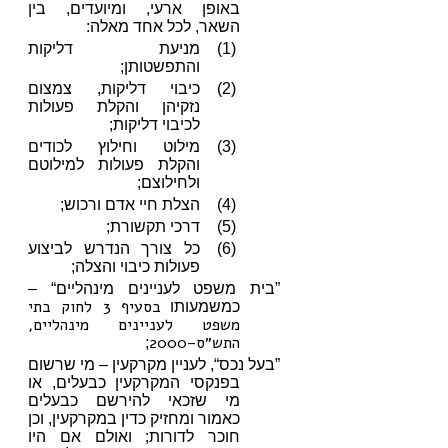
באופן ארעי, ומיועדים, בין
השאר, לכל אחד מאלה:
(1)
מניעת דליקות
והתפשטותן;
(2)
כיבוי דליקות, צמצום
נזקיהן והקלת פעולות
לכיבוי דליקות;
(3)
מילוט וחילוץ לכודים
והקלת פעולות למילוטם
ולחילוצם;
(4)
הצלת חיי אדם ורכוש;
(5)
דרכי תקשורת;
(6)
כל צורך הנדרש לביצוע
פעולות כיבוי והצלה;
”בית משפט לעניינים מינהליים“ –
בסעיף 3 לחוק בתי
כמשמעותו
משפט לעניינים מינהליים,
התש״ס–2000
;
”בעל נכס“, לעניין מקרקעין – מי שרשום
בפנקסי המקרקעין כבעלים, או
מי שזכאי להירשם כבעלים
כאמור ומחזיק כדין במקרקעין, וכן
חוכר לדורות; ואולם אם היו