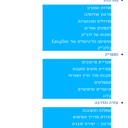
פתרונות
אודות הפתרון
סרטון אודותינו
מודולים ופונקציות
לעסקים אחרים
החנות של לוג’יק
החתימה הדיגיטלית של EasyDoc
בלוג’יק
הספריה
ספריית סרטונים
ספריית חוקים ותקנות
תקנות סדר הדין האזרחי
טמפלטים
קישורים שימושיים
בלוג
עזרה והדרכה
שאלות ותשובות
הורדת מדריך השימוש
סרטון – יצירת חוברת