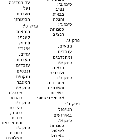
על המדינה
סימן ב׳:
ועל
נציב
מערכת
כבאות
והצלה
הביטחון
סימן ג׳:
פרק ט׳:
סמכויות
הוראות
הנציב
לעניין
פרק ג׳:
פירוק
כבאים,
איגודי
עובדים
ערים,
ומתנדבים
העברת
סימן א׳:
עובדים
כבאים
ונכסים
ועובדים
ותקופת
סימן ב׳:
המעבר
מתנדבים
ומשרתים
סימן א׳:
בשירות
מינהלת
אזרחי–ביטחוני
ההקמה
סימן ב׳:
פרק ד׳:
העברת
הטיפול
נכסים,
באירועים
חובות
סימן א׳:
והתחייבויות
סמכויות
סימן ג׳:
לטיפול
הסדרת
באירוע
תשלומים