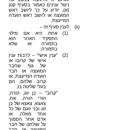
ניגוד ענינים כאמור בסעיף קטן
(א), יודיע על כך ליושב ראש
המועצה או ליושב ראש הועדה
המייעצת.
(ג)
לענין סעיף זה –
(1)
אחת היא אם מילוי
התפקיד האחר הוא
בתמורה או שלא
בתמורה;
(2)
”ענין אישי“ – לרבות ענין
אישי של קרובו או
של גוף שחבר
המועצה או חבר
הועדה המייעצת, או
קרוב שלהם, הם
בעלי שליטה בו;
”קרוב“ – בן זוג, הורה,
הורי הורה, אח,
צאצא, צאצא של בן
זוג ובני זוגם של כל
אחד מאלה, או
אדם אחר הסמוך
על שולחנו של חבר
המועצה או חבר