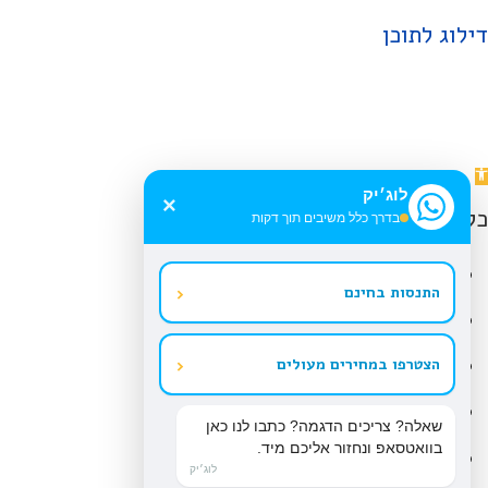
דילוג לתוכן
תח
לוג׳יק
רגל
×
כלי נגישות
בדרך כלל משיבים תוך דקות
גישות
הגדל טקסט
‹
התנסות בחינם
הקטן טקסט
גווני אפור
‹
הצטרפו במחירים מעולים
ניגודיות גבוהה
שאלה? צריכים הדגמה? כתבו לנו כאן
בוואטסאפ ונחזור אליכם מיד.
ניגודיות הפוכה
לוג׳יק