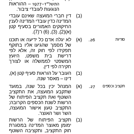
התשל״ז–1977
– ההוראות
הנוגעות לעובדי ציבור.
(ב)
דין חברי המועצה שאינם עובדי
המדינה כדין עובדי המדינה לענין
החיקוקים האמורים בסעיף קטן
(א)(2), (3), (6) ו־(7).
26.
סודיות
(א)
לא יגלה אדם כל ידיעה או תוכנו
של מסמך שהגיעו אליו בתוקף
תפקידו לפי חוק זה, אלא לפי
דרישת בית משפט, היועץ
המשפטי לממשלה או לצורך
חקירה לפי דין.
(ב)
העובר על הוראות סעיף קטן (א),
דינו – מאסר שנה.
27.
תקציב וכספים
(א)
המנהל יכין בכל שנה, במועד
שתקבע המועצה, את התקציב
השוטף ואת תקציב הפיתוח של
הרשות לשנת הכספים הקרובה;
התקציב טעון אישור המועצה,
השר ושר האוצר.
(ב)
תקציב הפיתוח של הרשות
ימומן מאוצר המדינה במסגרת
חוק התקציב, ותקציבה השוטף