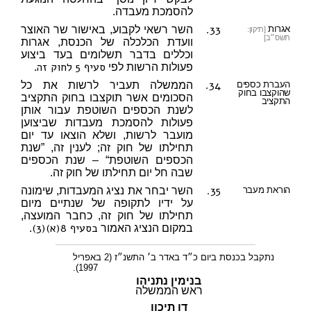
להסמכת מעבדה.
33.
אגרות
השר רשאי לקבוע, באישור שר האוצר
[תיקון:
תשס״ב]
וועדת הכלכלה של הכנסת, אגרות
וכללים בדבר תשלומים בעד ביצוע
סעיף 5 לחוק זה
פעולות הרשות לפי
.
34.
העברת כספים
הממשלה תעביר לרשות את כל
שהוקצבו בחוק
הסכומים אשר תוקצבו בחוק התקציב
התקציב
לשנת הכספים השוטפת עבור אותן
פעולות להסמכת מעבדות שביצוען
מועבר לרשות, ושלא הוצאו עד יום
תחילתו של חוק זה; לענין זה, ”שנת
הכספים השוטפת“ – שנת הכספים
שבה חל יום תחילתו של חוק זה.
35.
הוראת מעבר
השר יבחר את נציג המעבדות, שימונה
על ידיו לתקופה של שנתיים מיום
תחילתו של חוק זה, כחבר המועצה,
בסעיף 8(א)(3)
במקום הנציג האמור
.
נתקבל בכנסת ביום כ״ד באדר ב׳ התשנ״ז (2 באפריל
1997).
בנימין נתניהו
ראש הממשלה
דן תיכון