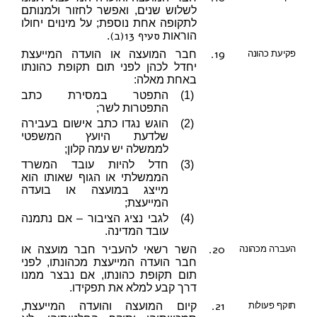
לשלוש שנים, ואפשר לחזור ולמנותם
לתקופה אחת נוספת; על מינוים יחולו
סעיף 13(ב)
הוראות
.
19.
פקיעת כהונה
חבר המועצה או הועדה המייעצת
יחדל לכהן לפני תום תקופת כהונתו
באחת מאלה:
(1)
התפטר במסירת כתב
התפטרות לשר;
(2)
הוגש נגדו כתב אישום בעבירה
שלדעת היועץ המשפטי
לממשלה יש עמה קלון;
(3)
חדל להיות עובד המשרד
הממשלתי או הגוף שאותו הוא
מייצג במועצה או בועדה
המייעצת;
(4)
לגבי נציג הציבור – אם נתמנה
עובד המדינה.
20.
העברה מכהונה
השר רשאי להעביר חבר מועצה או
חבר הועדה המייעצת מכהונתו, לפני
תום תקופת כהונתו, אם נבצר ממנו
דרך קבע למלא את תפקידו.
21.
תוקף פעולות
קיום המועצה והועדה המייעצת,