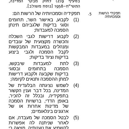
בסעיף 9(2) לחוק מבקר המדינה,
התשי״ח–1958 [נוסח משולב]
.
5.
תפקידי הרשות
תפקידיה וסמכויותיה של הרשות הם:
וסמכויותיה
(1)
לקבוע, באישור השר, תחומים
וסוגי בדיקות שלגביהם תינתן
הסמכה למעבדות;
(2)
לקבוע דרישות לגבי השכלה
והכשרה מקצועית של עובדים
ומנהלים במעבדות המבקשות
לקבל הסמכה ולגבי ביצוע
בדיקות וציוד בדיקות;
(3)
לתת למעבדות שיבקשו,
הסמכה בתחומים ובסוגי
בדיקות שקבעה ולקבוע דרישות
למתן ההסמכה ותנאים לקיומה;
(4)
לשמש נציגתה הבלעדית של
המדינה, בכל דבר וענין הקשור
בתפקידיה, ובכלל זה להכיר,
באופן הדדי, ברשויות הסמכה
של מדינות אחרות או של
ארגונים בינלאומיים;
(5)
לבטל הסמכה של מעבדה, אם
לאחר שניתנה לה אפשרות
להשמיע את טענותיה, מצאה כי