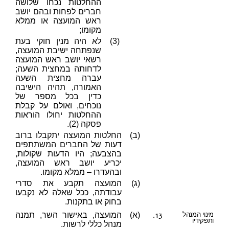
ההחלטות נכחו שלושה
חברים לפחות ובהם יושב
ראש המועצה או ממלא
מקומו;
(3)
לא היה מנין חוקי בעת
שנפתחה ישיבת המועצה,
רשאי יושב ראש המועצה
לדחותה במחצית השעה;
עברה מחצית השעה
האמורה, תהיה הישיבה
כדין בכל מספר של
נוכחים, ואולם על קבלת
ההחלטות יחולו הוראות
פסקה (2).
(ב)
החלטות המועצה יתקבלו ברוב
דעות של החברים המשתתפים
בהצבעה; היו הדעות שקולות,
יכריע יושב ראש המועצה,
ובהעדרו – ממלא מקומו.
(ג)
המועצה תקבע את סדרי
עבודתה, ככל שאלה לא נקבעו
בחוק או בתקנות.
13.
מינוי המנהל
(א)
המועצה, באישור השר, תמנה
ותפקידיו
מנהל כללי לרשות.