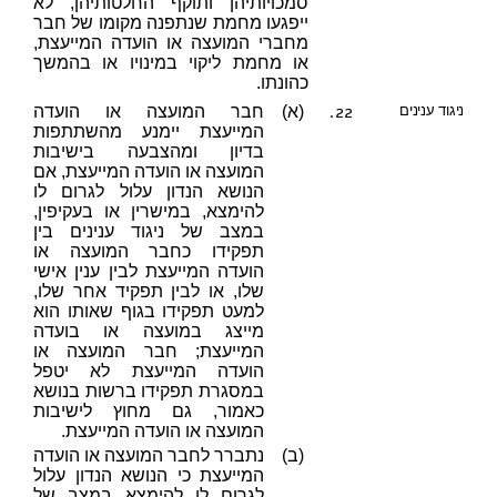
סמכויותיהן ותוקף החלטותיהן, לא
ייפגעו מחמת שנתפנה מקומו של חבר
מחברי המועצה או הועדה המייעצת,
או מחמת ליקוי במינויו או בהמשך
כהונתו.
22.
ניגוד ענינים
(א)
חבר המועצה או הועדה
המייעצת יימנע מהשתתפות
בדיון ומהצבעה בישיבות
המועצה או הועדה המייעצת, אם
הנושא הנדון עלול לגרום לו
להימצא, במישרין או בעקיפין,
במצב של ניגוד ענינים בין
תפקידו כחבר המועצה או
הועדה המייעצת לבין ענין אישי
שלו, או לבין תפקיד אחר שלו,
למעט תפקידו בגוף שאותו הוא
מייצג במועצה או בועדה
המייעצת; חבר המועצה או
הועדה המייעצת לא יטפל
במסגרת תפקידו ברשות בנושא
כאמור, גם מחוץ לישיבות
המועצה או הועדה המייעצת.
(ב)
נתברר לחבר המועצה או הועדה
המייעצת כי הנושא הנדון עלול
לגרום לו להימצא במצב של