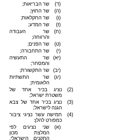
(ד)
שר הבריאות;
(ה)
שר החוץ;
(ו)
שר החקלאות;
(ז)
שר המדע;
(ח)
שר העבודה
והרווחה;
(ט)
שר הפנים;
(י)
שר התחבורה;
(יא)
שר התעשיה
והמסחר;
(יב)
שר התקשורת;
(יג)
שר התשתיות
הלאומית;
(2)
נציג בכיר אחד של
משטרת ישראל;
(3)
נציג בכיר אחד של צבא
הגנה לישראל;
(4)
חמישה עשר נציגי ציבור
כמפורט להלן:
(א)
שני נציגים לפי
המלצת מכון
התקנים הישראלי,