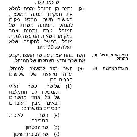
יש עמה קלון.
(ג)
נבצר מן המנהל זמנית למלא
את תפקידו, תמנה המועצה,
באישור השר, ממלא מקום
למנהל; נתפנתה משרתו של
המנהל וטרם נתמנה אחר
במקומו, רשאית המועצה למנות
מנהל בפועל לתקופה שלא
תעלה על 30 ימים.
15.
תנאי העסקתו של
השר, בהתייעצות עם שר האוצר, יקבע
המנהל
את שכרו ותנאי העסקתו של המנהל.
16.
הועדה המייעצת
(א)
השר ימנה למועצה ולמנהל,
ועדה מייעצת של שלושים
חברים והם:
(1)
שלושה עשר נציגי
הממשלה, לפי ההמלצה
של כל אחד מהשרים
הבאים, מבין העובדים
הבכירים במשרדם:
(א)
השר לאיכות
הסביבה;
(ב)
שר הבטחון;
(ג)
שר הבינוי והשיכון;