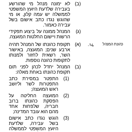
(ב)
לא ימונה מנהל מי שהורשע
בעבירה שלדעת היועץ המשפטי
לממשלה יש עמה קלון, או מי
שהוגש נגדו כתב אישום בשל
עבירה כאמור.
(ג)
המנהל ממונה על ביצוע תפקידי
הרשות ויישום החלטות המועצה.
14.
כהונת המנהל
(א)
תקופת כהונתו של המנהל תהיה
ארבע שנים; המועצה, באישור
השר, רשאית לחזור ולמנותו
לתקופות כהונה נוספות.
(ב)
המנהל יחדל לכהן לפני תום
תקופת כהונתו באחת מאלה:
(1)
התפטר במסירת כתב
התפטרות לשר וליושב
ראש המועצה;
(2)
המועצה החליטה על
הפסקת כהונתו ברוב
חבריה, שלפחות אחד
מהם הוא עובד המדינה;
(3)
הוגש נגדו כתב אישום
בשל עבירה, שלדעת
היועץ המשפטי לממשלה