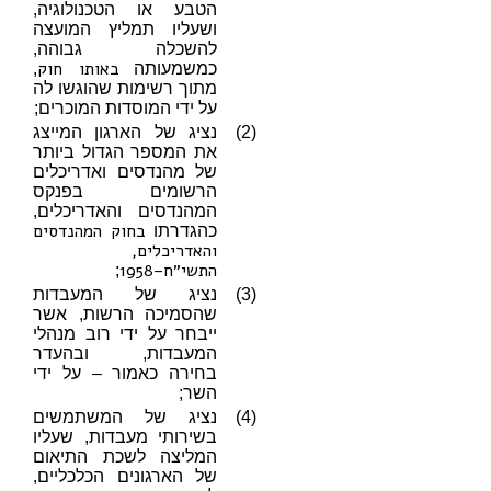
הטבע או הטכנולוגיה,
ושעליו תמליץ המועצה
להשכלה גבוהה,
באותו חוק
כמשמעותה
,
מתוך רשימות שהוגשו לה
על ידי המוסדות המוכרים;
(2)
נציג של הארגון המייצג
את המספר הגדול ביותר
של מהנדסים ואדריכלים
הרשומים בפנקס
המהנדסים והאדריכלים,
בחוק המהנדסים
כהגדרתו
והאדריכלים,
התשי״ח–1958
;
(3)
נציג של המעבדות
שהסמיכה הרשות, אשר
ייבחר על ידי רוב מנהלי
המעבדות, ובהעדר
בחירה כאמור – על ידי
השר;
(4)
נציג של המשתמשים
בשירותי מעבדות, שעליו
המליצה לשכת התיאום
של הארגונים הכלכליים,