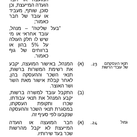
הועדה המייעצת, וכן
סוכן, שותף, מעביד
או עובד של חבר
כאמור;
”בעל שליטה“ – מנהל,
עובד אחראי או מי
שיש לו חלק העולה
על 5% בהון או
ברווחים של גוף
כאמור.
23.
תנאי העסקתם
(א)
המנהל, באישור המועצה, יקבע
של עובדי הרשות
את רשימת המשרות ברשות,
תנאי השכר וההעסקה בהן,
לאחר קבלת אישור מאת השר
ושר האוצר.
(ב)
התקבל עובד למשרה ברשות,
יקבע המנהל את תנאי עבודתו,
שכרו ותקופת העסקתו,
במסגרת תנאי השכר וההעסקה
שנקבעו לפי סעיף זה.
24.
גמול
(א)
חבר המועצה או הועדה
המייעצת לא יקבל מהרשות
שכר בעד שירותיו.