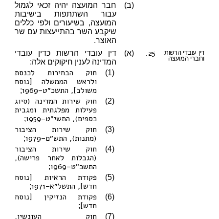
(ב)
חבר המועצה יהיה זכאי לגמול
עבור השתתפות בישיבות
המועצה, בשיעורים ולפי כללים
שיקבע השר בהתייעצות עם שר
האוצר.
25.
דין עובדי הרשות
(א)
דין עובדי הרשות כדין עובדי
וחברי המועצה
המדינה לענין חיקוקים אלה:
חוק הבחירות לכנסת
(1)
ולראש הממשלה [נוסח
משולב], התשכ״ט–1969
;
חוק שירות המדינה (סיוג
(2)
פעילות מפלגתית ומגבית
כספים), התשי״ט–1959
;
חוק שירות הציבור
(3)
(מתנות), התש״ם–1979
;
חוק שירות הציבור
(4)
(הגבלות לאחר פרישה),
התשכ״ט–1969
;
פקודת הראיות [נוסח
(5)
חדש], התשל״א–1971
;
פקודת הנזיקין [נוסח
(6)
חדש]
;
חוק העונשין,
(7)