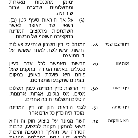
ימומן מהכנסות מאגרות
ומתשלומים שתגבה עבור
שירותיה.
(ג)
על אף הוראות סעיף קטן (ב),
רשאי שר האוצר לאשר
השתתפות מתקציב המדינה
בתקציבה השוטף של הרשות.
28.
דין וחשבון שנתי
המנהל יכין דין וחשבון שנתי על פעולות
הרשות ויגישו לשר, לאחר שאושר על
ידי המועצה.
29.
זכות עיון
הרשות תאפשר לכל אדם לעיין
בכללים, באמות המידה ובתקנים שעל
פיהם היא פועלת באופן, במקום
ובזמנים שתקבע ושתפרסם.
30.
דין הרשות
דין הרשות כדין המדינה לענין תשלום
מסים, מס בולים, אגרות, ארנונות,
היטלים ותשלומי חובה אחרים.
31.
דין המדינה
לגבי הוראות חוק זה דין המדינה
ומוסדותיה כדין כל אדם אחר.
32.
ביצוע ותקנות
השר ממונה על ביצוע חוק זה והוא
רשאי להתקין תקנות לביצועו, לרבות
הסדרה של תהליך ההסמכה והזכות
לבקש דיון נוסף בהחלטה הנוגעת