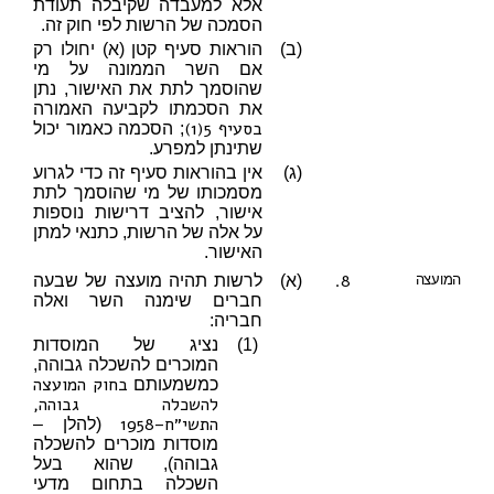
אלא למעבדה שקיבלה תעודת
הסמכה של הרשות לפי חוק זה.
(ב)
הוראות סעיף קטן (א) יחולו רק
אם השר הממונה על מי
שהוסמך לתת את האישור, נתן
את הסכמתו לקביעה האמורה
בסעיף 5(1)
; הסכמה כאמור יכול
שתינתן למפרע.
(ג)
אין בהוראות סעיף זה כדי לגרוע
מסמכותו של מי שהוסמך לתת
אישור, להציב דרישות נוספות
על אלה של הרשות, כתנאי למתן
האישור.
8.
המועצה
(א)
לרשות תהיה מועצה של שבעה
חברים שימנה השר ואלה
חבריה:
(1)
נציג של המוסדות
המוכרים להשכלה גבוהה,
בחוק המועצה
כמשמעותם
להשכלה גבוהה,
התשי״ח–1958
(להלן –
מוסדות מוכרים להשכלה
גבוהה), שהוא בעל
השכלה בתחום מדעי