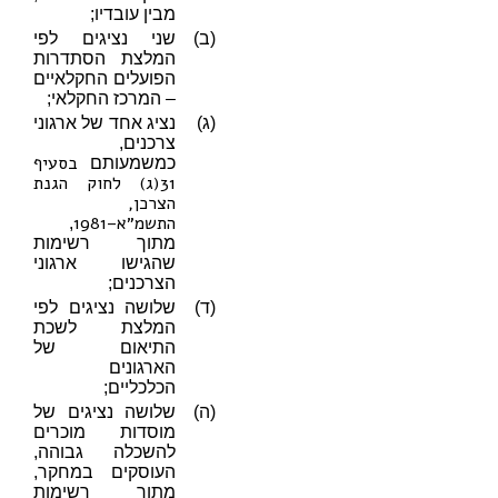
מבין עובדיו;
(ב)
שני נציגים לפי
המלצת הסתדרות
הפועלים החקלאיים
– המרכז החקלאי;
(ג)
נציג אחד של ארגוני
צרכנים,
בסעיף
כמשמעותם
31(ג) לחוק הגנת
הצרכן,
התשמ״א–1981
,
מתוך רשימות
שהגישו ארגוני
הצרכנים;
(ד)
שלושה נציגים לפי
המלצת לשכת
התיאום של
הארגונים
הכלכליים;
(ה)
שלושה נציגים של
מוסדות מוכרים
להשכלה גבוהה,
העוסקים במחקר,
מתוך רשימות