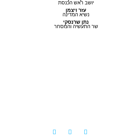
יושב ראש הכנסת
עזר ויצמן
נשיא המדינה
נתן שרנסקי
שר התעשיה והמסחר
© כל הזכויות שמורות |
תקנון ותנאי השימוש
|
בלוג
|
להורדת מדריך השימוש
|
הצהרת נגישות