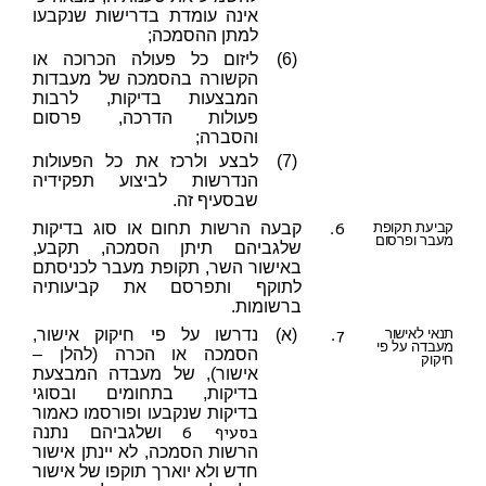
אינה עומדת בדרישות שנקבעו
למתן ההסמכה;
(6)
ליזום כל פעולה הכרוכה או
הקשורה בהסמכה של מעבדות
המבצעות בדיקות, לרבות
פעולות הדרכה, פרסום
והסברה;
(7)
לבצע ולרכז את כל הפעולות
הנדרשות לביצוע תפקידיה
שבסעיף זה.
6.
קביעת תקופת
קבעה הרשות תחום או סוג בדיקות
מעבר ופרסום
שלגביהם תיתן הסמכה, תקבע,
באישור השר, תקופת מעבר לכניסתם
לתוקף ותפרסם את קביעותיה
ברשומות.
7.
תנאי לאישור
(א)
נדרשו על פי חיקוק אישור,
מעבדה על פי
הסמכה או הכרה (להלן –
חיקוק
אישור), של מעבדה המבצעת
בדיקות, בתחומים ובסוגי
בדיקות שנקבעו ופורסמו כאמור
בסעיף 6
ושלגביהם נתנה
הרשות הסמכה, לא יינתן אישור
חדש ולא יוארך תוקפו של אישור