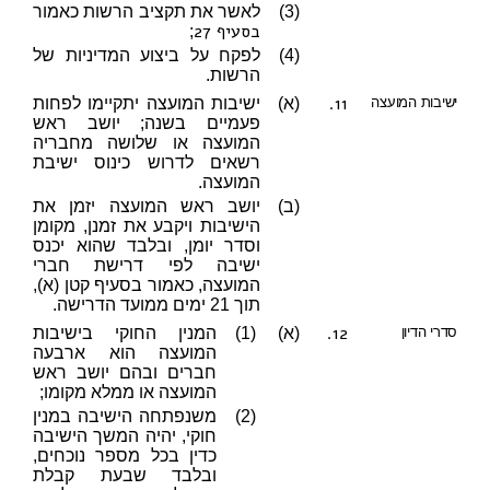
(3)
לאשר את תקציב הרשות כאמור
בסעיף 27
;
(4)
לפקח על ביצוע המדיניות של
הרשות.
11.
ישיבות המועצה
(א)
ישיבות המועצה יתקיימו לפחות
פעמיים בשנה; יושב ראש
המועצה או שלושה מחבריה
רשאים לדרוש כינוס ישיבת
המועצה.
(ב)
יושב ראש המועצה יזמן את
הישיבות ויקבע את זמנן, מקומן
וסדר יומן, ובלבד שהוא יכנס
ישיבה לפי דרישת חברי
המועצה, כאמור בסעיף קטן (א),
תוך 21 ימים ממועד הדרישה.
12.
סדרי הדיון
(א)
(1)
המנין החוקי בישיבות
המועצה הוא ארבעה
חברים ובהם יושב ראש
המועצה או ממלא מקומו;
(2)
משנפתחה הישיבה במנין
חוקי, יהיה המשך הישיבה
כדין בכל מספר נוכחים,
ובלבד שבעת קבלת