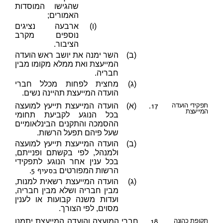
שהגישו המוסדות
האמורים;
(ו)
ארבעה נציגים
נוספים מקרב
הציבור.
(ב)
השר ימנה את יושב ראש הועדה
המייעצת ואת ממלא מקומו מבין
חבריה.
(ג)
מחצית לפחות מכלל חברי
הועדה המייעצת תהיינה נשים.
17.
תפקידי הועדה
(א)
הועדה המייעצת תייעץ למועצה
המייעצת
בכל הנוגע לקביעת תחומי
ההסמכה והתקנים הבינלאומיים
שעל פיהם תפעל הרשות.
(ב)
הועדה המייעצת תייעץ למועצה
ולמנהל, לפי בקשתם ופנייתם,
בכל ענין אחר הנוגע לתפקידי
בסעיף 5
הרשות המפורטים
.
(ג)
הועדה המייעצת רשאית למנות,
מבין חבריה ושלא מבין חבריה,
ועדות משנה קבועות או לענין
מסוים, לפי הצורך.
18.
תקופת כהונה
חברי המועצה והועדה המייעצת יתמנו