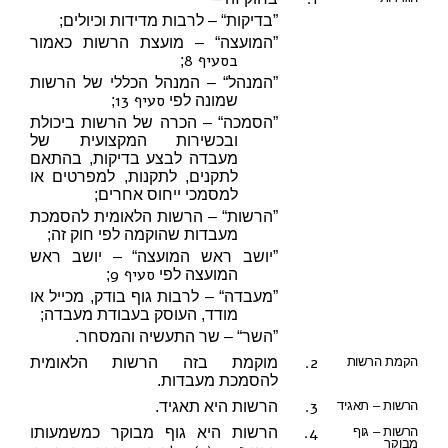
”בדיקות“ – לרבות מדידות וכיולים;
”המועצה“ – מועצת הרשות כאמור
בסעיף 8
;
”המנהל“ – המנהל הכללי של הרשות
סעיף 13
שמונה לפי
;
”הסמכה“ – הכרה של הרשות ביכולת
ובכשירות המקצועית של
מעבדה לבצע בדיקות, בהתאם
לתקנים, לתקנות, למפרטים או
למסמכי ייחוס אחרים;
”הרשות“ – הרשות הלאומית להסמכת
מעבדות שהוקמה לפי חוק זה;
”יושב ראש המועצה“ – יושב ראש
סעיף 9
המועצה לפי
;
”מעבדה“ – לרבות גוף בודק, מכייל או
מודד, העוסק בעבודת מעבדה;
”השר“ – שר התעשיה והמסחר.
2.
הקמת הרשות
מוקמת בזה הרשות הלאומית
להסמכת מעבדות.
3.
הרשות – תאגיד
הרשות היא תאגיד.
4.
הרשות – גוף
הרשות היא גוף מבוקר כמשמעותו
מבוקר