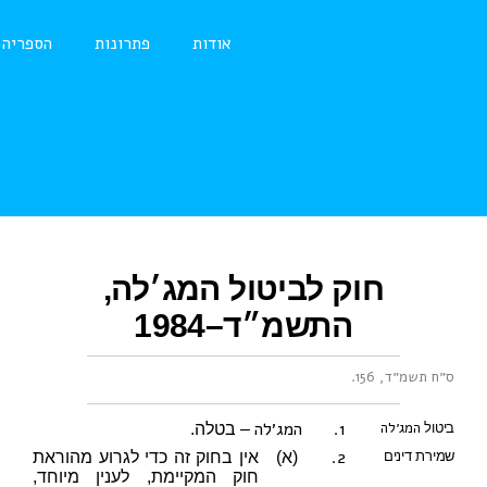
אודות
פתרונות
הספריה
חוק לביטול המג׳לה,
התשמ״ד–1984
ס״ח תשמ״ד, 156
.
1.
המג׳לה
המג׳לה
ביטול
– בטלה.
2.
שמירת דינים
(א)
אין בחוק זה כדי לגרוע מהוראת
חוק המקיימת, לענין מיוחד,