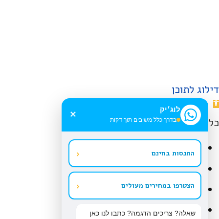
© כל הזכויות שמורות |
תקנו
דילוג לתוכן
תח
לוג׳יק
×
רגל
כלי נגישות
בדרך כלל משיבים תוך דקות
גישות
הגדל טקסט
‹
התנסות בחינם
הקטן טקסט
‹
הצטרפו במחירים מעולים
גווני אפור
ניגודיות גבוהה
שאלה? צריכים הדגמה? כתבו לנו כאן