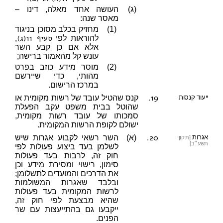
(ג)
העושה אחד מאלה, דינו –
מאסר שנה:
(1)
מחזיק בכלב מסוכן בניגוד
סעיף 11(ג)
להוראות לפי
,
אלא אם כן קבע השר
עונש קל מהאמור ברישה;
(2)
מוסר מידע כוזב בפרט
מהותי, כדי שיירשם
במרכז הרישום.
19.
ייעוד קנסות
קנס שהטיל עובד של רשות מקומית או
שהוטל בבית משפט עקב הפעלת
סמכותו של עובד רשות מקומית,
ישולם לקופת הרשות המקומית.
20.
אגרות
(א)
השר רשאי לקבוע אגרות שיש
[תיקון:
תשע״ב]
לשלמן בעד ביצוע פעולות לפי
חוק זה, לרבות בעד פעולות
סימון, רישוי ומסירת מידע וכן
את הדרכים והמועדים לתשלומן;
ובלבד שאגרות המשולמות
לרשות המקומית בעד פעולות
שהיא מבצעת לפי חוק זה,
ייקבעו גם בהתייעצות עם שר
הפנים.