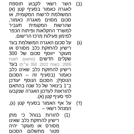
(ב)
השר רשאי לקבוע תוספת
לאגרה כאמור בסעיף קטן (א)
המשולמת לרשות המקומית, או
סכום מסוים מאגרה כאמור,
שהרשות המקומית תעביר
למשרד החקלאות ופיתוח הכפר
למימון פעילות מרכז הרישום.
(ג)
על סכום האגרה המשולמת בעד
רישיון להחזקת כלב מסורס או
מעוקר ייווסף סכום של 300
שקלים חדשים
(מתואם לשנת
בעד
2005; בשנת 2022, 350 ש״ח)
רישיון להחזקת כלב שאינו כלב
כאמור (בסעיף זה – הסכום
הנוסף); הסכום הנוסף יעודכן
ב־1 בינואר של כל שנה בהתאם
להוראות לעדכון האגרה שנקבעו
לפי סעיף קטן (א).
(ד)
על אף האמור בסעיף קטן (ג),
המנהל רשאי –
(1)
להורות בנוהל כי מתן
רישיון להחזקת כלב שאינו
מסורס או מעוקר יהיה
פטור מתשלום הסכום