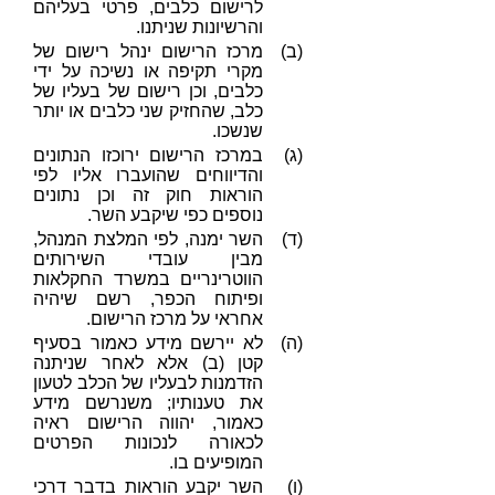
לרישום כלבים, פרטי בעליהם
והרשיונות שניתנו.
(ב)
מרכז הרישום ינהל רישום של
מקרי תקיפה או נשיכה על ידי
כלבים, וכן רישום של בעליו של
כלב, שהחזיק שני כלבים או יותר
שנשכו.
(ג)
במרכז הרישום ירוכזו הנתונים
והדיווחים שהועברו אליו לפי
הוראות חוק זה וכן נתונים
נוספים כפי שיקבע השר.
(ד)
השר ימנה, לפי המלצת המנהל,
מבין עובדי השירותים
הווטרינריים במשרד החקלאות
ופיתוח הכפר, רשם שיהיה
אחראי על מרכז הרישום.
(ה)
לא יירשם מידע כאמור בסעיף
קטן (ב) אלא לאחר שניתנה
הזדמנות לבעליו של הכלב לטעון
את טענותיו; משנרשם מידע
כאמור, יהווה הרישום ראיה
לכאורה לנכונות הפרטים
המופיעים בו.
(ו)
השר יקבע הוראות בדבר דרכי