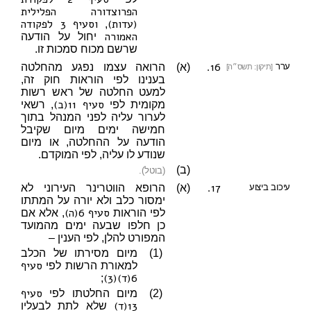
הפרוצדורה הפלילית
(עדות)
וסעיף 3 לפקודה
,
האמורה
יחול על הודעה
שרשם מכוח סמכות זו.
16.
ערר
(א)
הרואה עצמו נפגע מהחלטה
[תיקון: תשס״ה]
בענינו לפי הוראות חוק זה,
למעט החלטה של ראש רשות
סעיף 11(ב)
מקומית לפי
, רשאי
לערור עליה לפני המנהל בתוך
חמישה ימים מיום שקיבל
הודעה על ההחלטה, או מיום
שנודע לו עליה, לפי המוקדם.
(ב)
(בוטל).
17.
עיכוב ביצוע
(א)
הרופא הווטרינר העירוני לא
ימסור כלב ולא יורה על המתתו
סעיף 6(ה)
לפי הוראות
, אלא אם
כן חלפו שבעה ימים מהמועד
המפורט להלן, לפי הענין –
(1)
מיום מסירתו של הכלב
סעיף
למאורת הרשות לפי
6(ד)(3)
;
סעיף
(2)
מיום החלטתו לפי
13(ד)
שלא לתת לבעליו