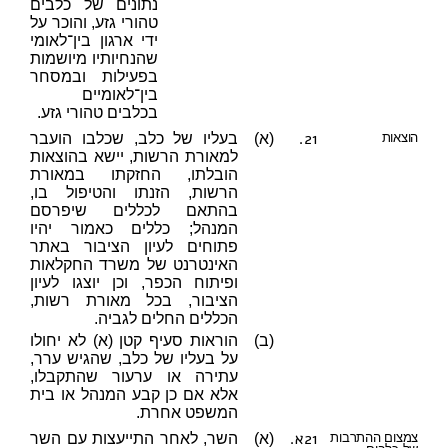
נתונים של כלבים
טהורי גזע, והוכר על
ידי ארגון בין־לאומי
שהנחיותיו מיושמות
בפעילות ובמסחר
בין־לאומיים
בכלבים טהורי גזע.
21.
הוצאות
(א)
בעליו של כלב, שכלבו הועבר
למאורת הרשות, יישא בהוצאות
הובלתו, החזקתו במאורת
הרשות, הזנתו והטיפול בו,
בהתאם לכללים שיפרסם
המנהל; כללים כאמור יהיו
פתוחים לעיון הציבור באתר
האינטרנט של משרד החקלאות
ופיתוח הכפר, וכן יוצגו לעיון
הציבור, בכל מאורת רשות,
הכללים החלים לגביה.
(ב)
הוראות סעיף קטן (א) לא יחולו
על בעליו של כלב, שהגיש ערר,
עתירה או ערעור שהתקבלו,
אלא אם כן קבע המנהל או בית
המשפט אחרת.
21א.
צמצום ההתרבות
(א)
השר, לאחר התייעצות עם השר