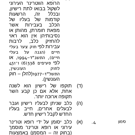
הרופא הווטרינר העירוני
לשקול בבואו לתת רישיון,
ובכלל זה, הרשעות
קודמות של בעליו של
הכלב בעבירות אשר
מפאת חומרתן, מהותן או
נסיבותיהן אין הוא ראוי
להחזיק כלב, לרבות
חוק צער בעלי
עבירות לפי
חיים (הגנה על בעלי
חיים), התשנ״ד–1994
, או
סעיפים 338(6)
ו־451
לפי
לחוק העונשין,
התשל״ז–1977
(להלן – חוק
העונשין).
(ד)
תוקפו של רישיון הוא לשנה
אחת, אלא אם כן קבע השר
תקופה ארוכה יותר.
(ה)
כלב שניתן לבעליו רישיון ועבר
לבעלים אחרים, חייב בעליו
החדש לקבל רישיון חדש.
4.
סימון
(א)
כלב יסומן על ידי רופא וטרינר
עירוני או רופא וטרינר מוסמך
(בחוק זה – המסמן) באמצעות