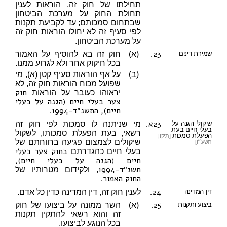
תחילתו של חוק זה, הוראות לענין
תחולת החוק על מערכת הביטחון
שבתחום סמכותם; עד לקביעת תקנות
לפי סעיף זה לא יחולו הוראות חוק זה
על מערכת הביטחון.
23.
שמירת דינים
(א)
חוק זה בא להוסיף על האמור
בכל חיקוק אחר ולא לגרוע ממנו.
(ב)
על אף הוראות סעיף קטן (א), מי
שפועל מכוח הוראות חוק זה, לא
חוק
יראוהו כעובר על הוראות
צער בעלי חיים (הגנה על בעלי
חיים), התשנ״ד–1994
.
23א.
שיקולי הגנה על
מי שניתנה לו סמכות לפי חוק זה
בעלי חיים בעת
רשאי, בעת הפעלת סמכותו, לשקול
הפעלת סמכות
[תיקון:
שיקולים לצמצום פגיעה ברווחתם של
תשע״ו]
בחוק צער בעלי
בעלי חיים כהגדרתם
חיים (הגנה על בעלי חיים),
תשנ״ד–1994
, ולקידום מטרותיו של
החוק האמור
.
24.
דין המדינה
לענין חוק זה, דין המדינה כדין כל אדם.
25.
ביצוע ותקנות
(א)
השר ממונה על ביצועו של חוק
זה והוא רשאי להתקין תקנות
בכל הנוגע לביצועו.