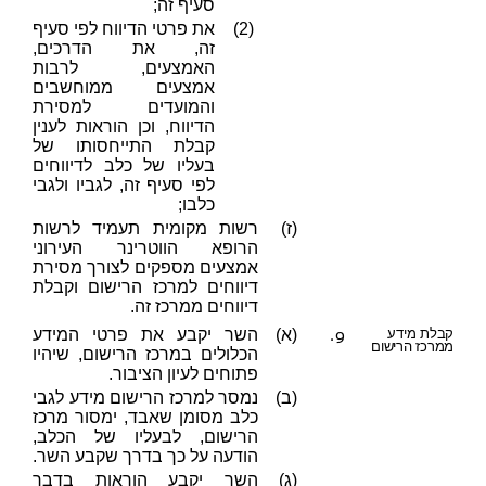
סעיף זה;
(2)
את פרטי הדיווח לפי סעיף
זה, את הדרכים,
האמצעים, לרבות
אמצעים ממוחשבים
והמועדים למסירת
הדיווח, וכן הוראות לענין
קבלת התייחסותו של
בעליו של כלב לדיווחים
לפי סעיף זה, לגביו ולגבי
כלבו;
(ז)
רשות מקומית תעמיד לרשות
הרופא הווטרינר העירוני
אמצעים מספקים לצורך מסירת
דיווחים למרכז הרישום וקבלת
דיווחים ממרכז זה.
9.
קבלת מידע
(א)
השר יקבע את פרטי המידע
ממרכז הרישום
הכלולים במרכז הרישום, שיהיו
פתוחים לעיון הציבור.
(ב)
נמסר למרכז הרישום מידע לגבי
כלב מסומן שאבד, ימסור מרכז
הרישום, לבעליו של הכלב,
הודעה על כך בדרך שקבע השר.
(ג)
השר יקבע הוראות בדבר