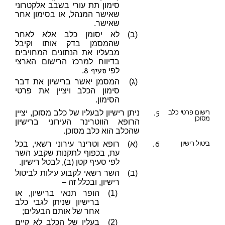
סימון תת עורי בשבב אלקטרוני
שאישר המנהל, או בסימון אחר
שאישר.
(ב)
לא יסומן כלב אלא לאחר
שהמסמן בדק אותו וקיבל
מבעליו את הנתונים המחויבים
בדיווח למרכז הרישום הארצי
סעיף 8
לפי
.
(ג)
המסמן יאשר ברישיון את דבר
סימון הכלב ויציין את פרטי
הסימון.
5.
רישום פרטי כלב
ניתן רישיון לבעליו של כלב מסוכן, יציין
מסוכן
הרופא הווטרינר העירוני ברישיון
שהכלב הוא כלב מסוכן.
6.
ביטול רישיון
(א)
רופא וטרינר עירוני רשאי, בכל
עת, בכפוף לתקנות שקבע השר
לפי סעיף קטן (ב), לבטל רישיון.
(ב)
השר רשאי לקבוע עילות לביטול
רישיון, ובכלל זה –
(1)
הופר תנאי ברישיון, או
ברישיון שניתן לגבי כלב
אחר של אותם הבעלים;
(2)
בעליו של הכלב לא קיים