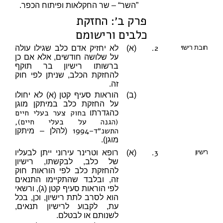
”השר“ – שר החקלאות ופיתוח הכפר.
פרק ב׳: החזקת
כלבים ורישומם
2.
חובת רישוי
(א)
לא יחזיק אדם כלב שגילו עולה
על שלושה חודשים, אלא אם כן
ברשותו רישיון בר תוקף
להחזקת הכלב, שניתן לפי חוק
זה.
(ב)
הוראות סעיף קטן (א) לא יחולו
על החזקת כלב במיתקן מוגן
בחוק צער בעלי חיים
כהגדרתו
(הגנה על בעלי חיים),
התשנ״ד–1994
(להלן – מיתקן
מוגן).
3.
רישיון
(א)
רופא וטרינר עירוני ייתן לבעליו
של כלב, לבקשתו, רישיון
להחזקת כלב לפי הוראות חוק
זה, ובלבד שהתקיימו התנאים
לפי הוראות סעיף קטן (ג), ורשאי
הוא לסרב לתת רישיון, וכן, בכל
עת, לקבוע לרישיון תנאים,
לשנותם או לבטלם.