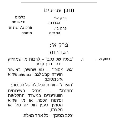
תוכן עניינים
כלבים
פרק א׳:
ורישומם
הגדרות
פרק ג׳: שונות
פרק ב׳:
החזקת
תוספת
פרק א׳:
הגדרות
1.
בחוק זה –
”בעליו של כלב“ – לרבות מי שמחזיק
בכלב דרך קבע;
”גזע מסוכן“ – גזע שהשר, באישור
בתוספת
הועדה, קבע לגביו
שהוא
גזע מסוכן;
”הועדה“ – ועדת הכלכלה של הכנסת;
”המנהל“ – מנהל השירותים
הווטרינרים במשרד החקלאות
ופיתוח הכפר, או מי שהוא
הסמיך לענין חוק זה כולו או
מקצתו;
”כלב מסוכן“ – כל אחד מאלה: