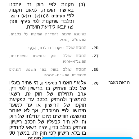
(ב)
תקנות לפי חוק זה יותקנו
באישור הועדה, למעט תקנות
סעיפים 8(ו)(2)
11(א)
ו־22
לפי
,
,
סעיף 8(ו)
ובלבד שתקנות לפי
(2)
יובאו לידיעת הועדה.
תקנות להסדרת הפיקוח על כלבים,
פורסמו
התשס״ה–2005
.
26.
בפקודת הכלבת, 1934
הנוסח שולב
.
27.
בחוק הרופאים הווטרינרים,
הנוסח שולב
התשנ״א–1991
.
28.
בחוק בתי משפט לענינים
הנוסח שולב
מינהליים, התש״ס–2000
.
29.
בסעיף 2
הוראת מעבר
על אף האמור
, מי שהיה בעליו
של כלב והחזיק בו ברישיון לפי דין,
ערב תחילתו של חוק זה, רשאי
להמשיך ולהחזיק בכלב עד לפקיעת
תוקפו של הרישיון או עד למועד
חידושו, לפי המוקדם, אך לא יאוחר
מתשעה חודשים מיום תחילתו של חוק
זה; לא היה לבעליו של הכלב רישיון,
והחזיק בכלב כדין, יהיה רשאי להחזיק
בו בלא רישיון לפי חוק זה, במשך 90
ימים מיום תחילתו של חוק זה.