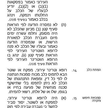
העירוני כאמור בפסקאות
(1)(ב) או (2)(ב), יודיע
לבעליו של הכלב על
החלטתו וינמקה, וינהג
בסעיף 6(ה)
בכלב כאמור
.
(ה)
לא נמסרה הודעה לפי הוראות
סעיף קטן (ב) מכיוון שהכלב לא
היה מסומן, וחלפו עשרה ימים
מיום העברת הכלב למאורת
הרשות, או שנמסרה הודעה
כאמור ובעליו של הכלב לא פנה
לרופא הווטרינר העירוני לפי
הוראות סעיף קטן (ג), ינהג בו
הרופא הווטרינר העירוני לפי
סעיף 6(ה)
הוראות
.
14.
המתת כלב
רופא וטרינר עירוני, מפקח או שוטר
הבא לתפוס כלב מכוח סמכות הנתונה
לו לפי כל דין, ומפאת התנהגותו של
הכלב לא ניתן לתפסו בלי שתישקף
סכנה מוחשית של פגיעה בחייו או
בגופו, שלו או של זולתו, רשאי להמיתו.
15.
סמכויות חיפוש
(א)
היה לרופא וטרינר עירוני,
וחקירה
למפקח או לשוטר, יסוד סביר
לחשד כי נעברה עבירה לפי חוק