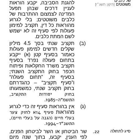
של כלבים
להגנת הסביבה, יקבע הוראות
משוטטים
[תיקון: תשע״ז]
לעניין דרכים שבהן תפעל
המדינה לצמצום ההתרבות של
כלבים משוטטים; בלי לגרוע
מהוראות כל דין, תקציב למימון
פעולות לפי סעיף זה לא ישמש
לשם המתת כלבים.
(ב)
תקציב שנתי בסך 4.5 מיליון
שקלים חדשים למימון פעולות
כאמור בסעיף קטן (א) ייקבע
בתחום פעולה נפרד בסעיף
תקציב משרד החקלאות ופיתוח
הכפר בחוק התקציב השנתי;
בסעיף זה, ”תחום פעולה“
ו”סעיף תקציב“ – כהגדרתם
בחוק תקציב שנתי, כמשמעותו
בחוק יסודות התקציב,
התשמ״ה–1985
.
(ג)
אין בהוראות סעיף זה כדי לגרוע
סעיף 14א לחוק צער
מהוראות
בעלי חיים (הגנה על בעלי חיים),
התשנ״ד–1994
.
22.
סייג לתחולה
שר הביטחון או השר לביטחון הפנים,
לפי הענין, יקבעו, בתוך שנה מיום