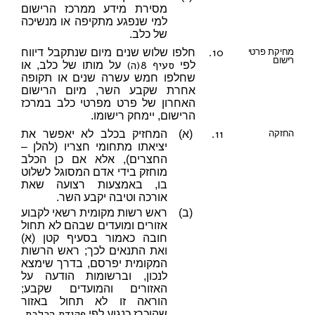
מסירת מידע ממרכז הרישום
למי שנפגע מתקיפה או מנשיכה
של כלב.
10.
מחיקת פרטי
חלפו שלוש שנים מיום שנתקבל דיווח
רישום
סעיף 8(ה)
לפי
על מותו של כלב, או
שחלפו חמש עשרה שנים או תקופה
אחרת שקבע השר, מיום הרישום
האחרון של פרט מפרטי כלב במרכז
הרישום, יימחק רישומו.
11.
החזקה
(א)
המחזיק בכלב לא יאפשר את
יציאתו מתחומי חצריו (להלן –
החצרים), אלא אם כן הכלב
מוחזק בידי אדם המסוגל לשלוט
בו, באמצעות רצועה שאת
אורכה וטיבה יקבע השר.
(ב)
ראש רשות מקומית רשאי לקבוע
אזורים ומועדים שבהם לא תחול
חובה כאמור בסעיף קטן (א)
ואת התנאים לכך; ראש הרשות
המקומית יפרסם, בדרך שימצא
לנכון, וברשומות הודעה על
האזורים והמועדים שקבע;
הוראה זו לא תחול באזור
פקודת הכלבת
שהוכרז כנגוע לפי
.