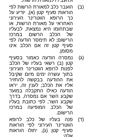
ולהעבירו למאורת הרשות.
(ב)
הועבר כלב למאורת הרשות לפי
הוראות סעיף קטן (א), יודיע על
כך הרופא הווטרינר העירוני
האחראי על מאורת הרשות, או
שבתחומו היא נמצאת, לבעליו
של הכלב הרשום במרכז
הרישום; לא תימסר הודעה לפי
סעיף קטן זה אם הכלב אינו
מסומן.
(ג)
נמסרה הודעה כאמור בסעיף
קטן (ב) רשאי בעליו של הכלב
לפנות לרופא הווטרינר העירוני
בתוך עשרה ימים מיום שקיבל
את ההודעה בבקשה להחזיר
אליו את הכלב; לענין זה, יראו
הודעה כאילו התקבלה במועד
שקבע השר אם נמסרה, בדרך
שקבע השר, לפי כתובת בעליו
של הכלב המופיעה במרכז
הרישום.
(ד)
פנה בעליו של כלב לרופא
הווטרינר העירוני לפי הוראות
סעיף קטן (ג), יחולו הוראות
אלה: