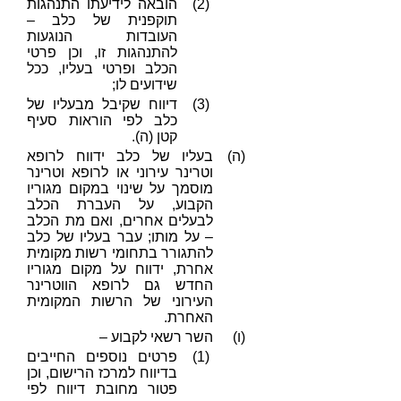
(2)
הובאה לידיעתו התנהגות
תוקפנית של כלב –
העובדות הנוגעות
להתנהגות זו, וכן פרטי
הכלב ופרטי בעליו, ככל
שידועים לו;
(3)
דיווח שקיבל מבעליו של
כלב לפי הוראות סעיף
קטן (ה).
(ה)
בעליו של כלב ידווח לרופא
וטרינר עירוני או לרופא וטרינר
מוסמך על שינוי במקום מגוריו
הקבוע, על העברת הכלב
לבעלים אחרים, ואם מת הכלב
– על מותו; עבר בעליו של כלב
להתגורר בתחומי רשות מקומית
אחרת, ידווח על מקום מגוריו
החדש גם לרופא הווטרינר
העירוני של הרשות המקומית
האחרת.
(ו)
השר רשאי לקבוע –
(1)
פרטים נוספים החייבים
בדיווח למרכז הרישום, וכן
פטור מחובת דיווח לפי