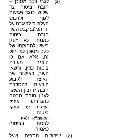
(ג)
לגבי כלב מסוכן –
חובת ביטוח צד
שלישי כנגד פגיעות
לגוף ולרכוש
העלולות להיגרם על
ידי הכלב; קבע השר
חובת ביטוח
כאמור, לא יינתן
רישיון להחזקתו של
כלב מסוכן לפי חוק
זה, אלא אם כן
הוצגה תעודת
ביטוח כדין, ורשאי
השר, באישור שר
האוצר, לקבוע
הוראות להסדרת
חובה זו ובין השאר
לענין חובת מבטח
בחוק
כהגדרתו
הפיקוח על עסקי
ביטוח,
התשמ״א–1981
,
לבטח בביטוח
כאמור;
(2)
שיקולים נוספים שעל