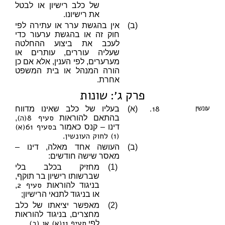
של כלב רישיון או לבטל
את רישיונו.
(ב)
אין בהגשת ערר או עתירה לפי
חוק זה או בהגשת ערעור כדי
לעכב את ביצוע ההחלטה
שעליה עוררים, עותרים או
מערערים, לפי הענין, אלא אם כן
הורה המנהל או בית המשפט
אחרת.
פרק ג׳: שונות
18.
עונשין
(א)
בעליו של כלב שאינו מדווח
סעיף 8(ה)
בהתאם להוראות
,
בסעיף 61(א)
דינו – קנס כאמור
(1) לחוק העונשין
.
(ב)
העושה אחד מאלה, דינו –
מאסר שישה חודשים:
(1)
מחזיק בכלב בלי
שברשותו רישיון בר תוקף,
סעיף 2
בניגוד להוראות
,
או בניגוד לתנאי הרישיון;
(2)
מאפשר יציאתו של כלב
מחצרים, בניגוד להוראות
סעיף 11(א) או (ב)
לפי
.