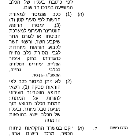
לפי כתובת בעליו של הכלב
המופיעה במרכז הרישום.
(ה)
(1)
כלב שנמסר למאורת
הרשות לפי סעיף קטן (ד)
(3), ימסרו הרופא
הווטרינר העירוני למערכת
הביטחון או לגורם אחר
שיקבע השר, ורשאי השר
לקבוע הוראות מיוחדות
לגבי מסירת כלב נחייה
בחוק איסור
כהגדרתו
הפליית עיוורים המלווים
בכלבי נחייה,
התשנ״ג–1933
.
(2)
לא ניתן למסור כלב לפי
הוראות פסקה (1), רשאי
הרופא הווטרינר העירוני
להורות על המתתו;
המתת הכלב תבוצע תוך
מניעת סבל מיותר, ובעליו
של הכלב יישא בהוצאות
ההמתה.
7.
מרכז רישום
(א)
יוקם במשרד החקלאות ופיתוח
הכפר, מרכז רישום ארצי,