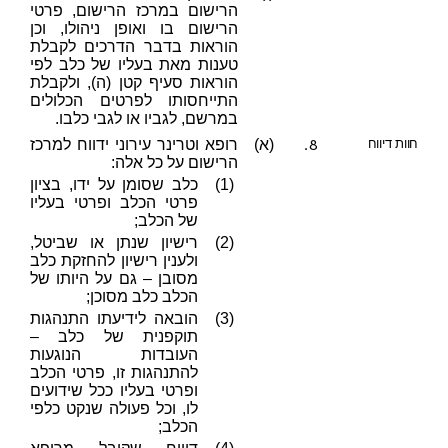
הרישום במרכז הרישום, פרטי
הרישום בו ואופן ניהולו, וכן
הוראות בדבר הדרכים לקבלת
טענות מאת בעליו של כלב לפי
הוראות סעיף קטן (ה), ולקבלת
התייחסותו לפרטים הכלולים
במרשם, לגביו או לגבי כלבו.
8.
חוות דיווח
(א)
רופא וטרינר עירוני ידווח למרכז
הרישום על כל אלה:
(1)
כלב שסומן על ידו, בציון
פרטי הכלב ופרטי בעליו
של הכלב;
(2)
רישיון שנתן או שביטל,
ולענין רישיון להחזקת כלב
מסובן – גם על היותו של
הכלב כלב מסוכן;
(3)
הובאה לידיעתו התנהגות
תוקפנית של כלב –
העובדות הנוגעות
להתנהגות זו, פרטי הכלב
ופרטי בעליו ככל שידועים
לו, וכל פעולה שנקט כלפי
הכלב;