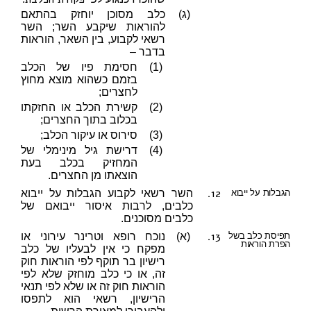
(ג)
כלב מסוכן יוחזק בהתאם
להוראות שיקבע השר; השר
רשאי לקבוע, בין השאר, הוראות
בדבר –
(1)
חסימת פיו של הכלב
בזמם כשהוא מוצא מחוץ
לחצרים;
(2)
קשירת הכלב או החזקתו
בכלוב בתוך החצרים;
(3)
סירוס או עיקור הכלב;
(4)
דרישת גיל מינימלי של
המחזיק בכלב בעת
הוצאתו מן החצרים.
12.
הגבלות על ייבוא
השר רשאי לקבוע הגבלות על ייבוא
כלבים, לרבות איסור ייבואם של
כלבים מסוכנים.
13.
תפיסת כלב בשל
(א)
נוכח רופא וטרינר עירוני או
הפרת הוראות
מפקח כי אין לבעליו של כלב
רישיון בר תוקף לפי הוראות חוק
זה, או כי כלב מוחזק שלא לפי
הוראות חוק זה או שלא לפי תנאי
הרישיון, רשאי הוא לתפסו