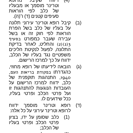
(4)
דיווח שקיבל מרופא
וטרינר מוסמך או מבעליו
של כלב לפי הוראות
סעיפים קטנים (ד) ו־(ה).
(ב)
קיבל רופא וטרינר עירוני תלונה
על בעליו של כלב בשל הפרת
הוראות לפי חוק זה או בשל
בסעיף
עבירה שעבר כמפורט
3(ג)(2)
והחליט, לאחר בדיקת
התלונה, לפעול לנקיטת הליכים
משפטיים נגד בעליו של הכלב,
ידווח על כך למרכז הרישום.
(ג)
הובאה לידיעתו של רופא מחוזי,
בפקודת בריאות העם,
כהגדרתו
1940
, התנהגות תוקפנית של
כלב, ידווח למרכז הרישום על
העובדות הנוגעות להתנהגות זו
ועל פרטי הכלב ופרטי בעליו,
ככל שידועים לו.
(ד)
רופא וטרינר מוסמך ידווח
לרופא וטרינר עירוני על כל אלה:
(1)
כלב שסומן על ידו, בציון
פרטי הכלב ופרטי בעליו
של הכלב;