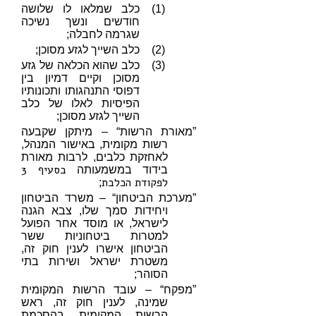
(1)
כלב שמלאו לו שלושה
חודשים ונשך נשיכה
שגרמה לחבלה;
(2)
כלב השייך לגזע מסוכן;
(3)
כלב שהוא הכלאה של גזע
מסוכן וקיים דמיון בין
דפוסי התנהגותו ותכונותיו
הפיסיות לאלו של כלב
השייך לגזע מסוכן;
”מאורת הרשות“ – מיתקן שקבעה
רשות מקומית, באישור המנהל,
לאחזקת כלבים, לרבות מאורת
בסעיף 3
בידוד במשמעותה
לפקודת הכלבת
;
”מערכת הביטחון“ – משרד הביטחון
ויחידות סמך שלו, צבא הגנה
לישראל, או מוסד אחר הפועל
למטרות ביטחוניות ששר
הביטחון אישרו לענין חוק זה,
משטרת ישראל ושירות בתי
הסוהר;
”מפקח“ – עובד הרשות המקומית
שמינה, לענין חוק זה, ראש
הרשות המקומית בהסכמת