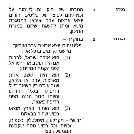
1.
מטרה
מטרתו של חוק זה לשמור על
זכויותיהם לפיצוי של פליטים יהודים
יוצאי ארצות ערב ואיראן במסגרת
משא ומתן להשגת שלום במזרח
התיכון.
2.
הגדרות
בחוק זה –
”פליט יהודי יוצא ארצות ערב ואיראן“ –
מי שמתקיימים בו כל אלה:
(1)
הוא אזרח ישראל, לרבות
אם היה תושב ארץ ישראל
לפני הקמת המדינה;
(2)
הוא היה תושב אחת
מארצות ערב או איראן,
ועזב אותה בין השאר בשל
רדיפתו בגלל יהדותו
והיותו חסר הגנה מפני
רדיפה כאמור;
(3)
הוא הותיר בארץ מוצאו
רכוש שהיה בבעלותו;
”רכוש“ – מקרקעין, מיטלטלין, כספים,
זכויות, וכל רכוש נוסף שקבעה
הממשלה בצו.