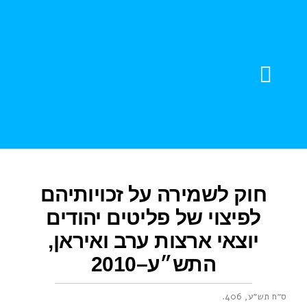
צור קשר
חוברות דוגמה
עזרה והדרכה
עדויות מהשטח
חוק לשמירה על זכויותיהם
לפיצוי של פליטים יהודים
יוצאי ארצות ערב ואיראן,
התש״ע–2010
ס״ח תש״ע, 406
.