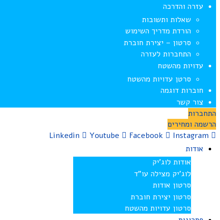
עזרה והדרכה
שאלות ותשובות
הורדת מדריך השימוש
סרטון – יצירת חוברת
התחברות לעזרה
עדויות מהשטח
סרטן עדויות מהשטח
חוברות דוגמה
צור קשר
התחברות
הרשמה ומחירים
Linkedin
Youtube
Facebook
Instagram
אודות
אודות לוג’יק
לוג’יק מצילה עו”ד
סרטון אודות
סרטון יצירת חוברת
סרטון עדויות מהשטח