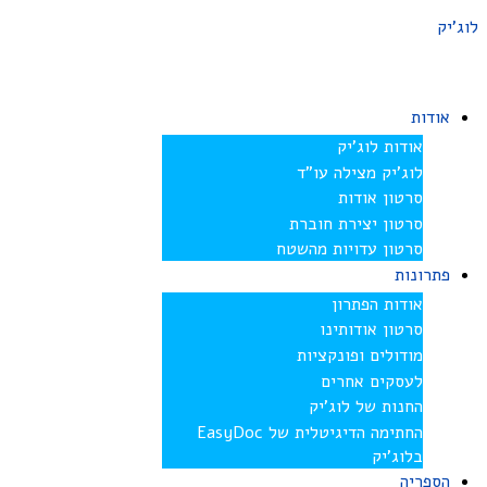
לוג'יק
אודות
אודות לוג’יק
לוג’יק מצילה עו”ד
סרטון אודות
סרטון יצירת חוברת
סרטון עדויות מהשטח
פתרונות
אודות הפתרון
סרטון אודותינו
מודולים ופונקציות
לעסקים אחרים
החנות של לוג’יק
החתימה הדיגיטלית של EasyDoc
בלוג’יק
הספריה