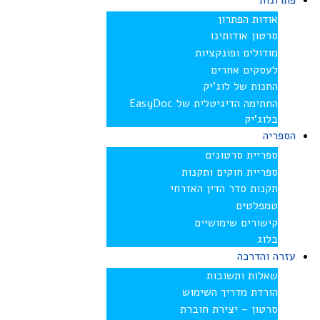
פתרונות
אודות הפתרון
סרטון אודותינו
מודולים ופונקציות
לעסקים אחרים
החנות של לוג’יק
החתימה הדיגיטלית של EasyDoc
בלוג’יק
הספריה
ספריית סרטונים
ספריית חוקים ותקנות
תקנות סדר הדין האזרחי
טמפלטים
קישורים שימושיים
בלוג
עזרה והדרכה
שאלות ותשובות
הורדת מדריך השימוש
סרטון – יצירת חוברת