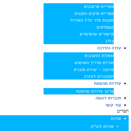
ספריית סרטונים
ספריית חוקים ותקנות
תקנות סדר הדין האזרחי
טמפלטים
קישורים שימושיים
בלוג
עזרה והדרכה
שאלות ותשובות
הורדת מדריך השימוש
סרטון – יצירת חוברת
התחברות לעזרה
עדויות מהשטח
סרטן עדויות מהשטח
חוברות דוגמה
צור קשר
תפריט
אודות
אודות לוג’יק