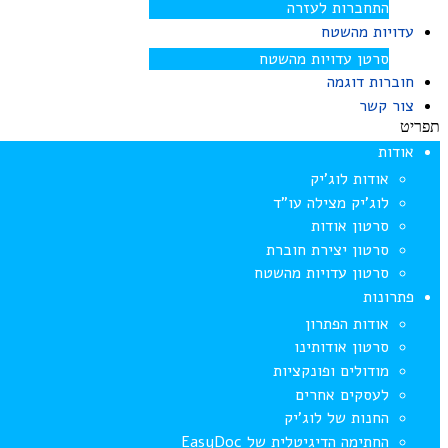
התחברות לעזרה
עדויות מהשטח
סרטן עדויות מהשטח
חוברות דוגמה
צור קשר
תפריט
אודות
אודות לוג’יק
לוג’יק מצילה עו”ד
סרטון אודות
סרטון יצירת חוברת
סרטון עדויות מהשטח
פתרונות
אודות הפתרון
סרטון אודותינו
מודולים ופונקציות
לעסקים אחרים
החנות של לוג’יק
החתימה הדיגיטלית של EasyDoc