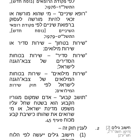
פקודת הרופאים [נוסח חדש],
לפי
התשל״ז–1976
;
”רופא שיניים“ – מי שהוא מורשה או
זכאי להיות מורשה לעסוק
פקודת רופאי
ברפואת שיניים לפי
השיניים [נוסח חדש],
התשל״ט–1979
;
”שירות בטחון“ – שירות סדיר או
שירות מילואים;
”שירות סדיר“ – שירות בכוחות
הסדירים של צבא־הגנה
לישראל;
”שירות מילואים“ – שירות בכוחות
המילואים של צבא־הגנה
חוק שירות
לישראל לפי
המילואים
;
”תושב קבוע“ – אדם שמקום מגוריו
הקבוע הוא בשטח שחל עליו
משפט מדינת ישראל, או מי
שרואים את שהותו כישיבת קבע
סעיף 45
מכוח
.
2.
חישוב גילים
[2]
לענין חוק זה –
[תיקון: תשס״ד־2,
(1)
חישוב גילים ייעשה לפי הלוח
תש״ע־2]