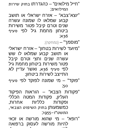
בחוק שירות
”חייל מילואים“ – כהגדרתו
המילואים
;
”יוצא־צבא“ – אזרח ישראלי או תושב
קבוע שמלאו לו שמונה עשרה
שנים וטרם קיבל פטור משירות
סעיף
ביטחון מחמת גיל לפי
36א
;
”מוסמך“ –
(נמחקה);
”מיועד לשירות בטחון“ – אזרח ישראלי
או תושב קבוע שמלאו לו שש
עשרה שנים וחצי וטרם קיבל
פטור משירות ביטחון מחמת גיל
סעיף 36א
לפי
, ואשר עדיין לא
התייצב לשירות ביטחון;
סעיף
”פוקד“ – מי שמונה לפוקד לפי
50
;
”פקודות הצבא“ – הוראות הפיקוד
העליון, פקודות המטה הכללי
ופקודות כלליות אחרות,
בחוק השיפוט הצבאי,
כמשמעותן
התשט״ו–1955
;
”רופא“ – מי שהוא מורשה או זכאי
להיות מורשה לעסוק ברפואה