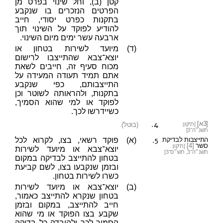
קטן (ב), וחל שינוי בפרט מן
הפרטים הנזכרים בו שנקבע
בתקנות כפרט יסודי, חייב
להודיע לפוקד על השינוי תוך
ארבעה עשר ימים מיום השינוי.
(ד)
מיועד לשירות בטחון או
יוצא־צבא שהתייצבו לרישום
מכוח סעיף זה, חייבים לשאת
אתם תמיד תעודה המעידה על
התייצבותם, כפי שנקבע
בתקנות, ולהראותה לשוטר וכן
לפוקד או למי שהוא הסמיך,
כשיידרשו לכך.
4.
[3א]
[תיקון:
(בוטל).
תשנ״ה־3]
5.
התייצבות לבדיקת
(א)
פוקד רשאי, בצו, לקרוא לכל
כושר
[4]
[תיקון:
יוצא־צבא או מיועד לשירות
תשנ״ה־3, תש״ס־3]
בטחון להתייצב לבדיקה במקום
ובזמן שנקבעו בצו, לשם קביעת
כשרו לשירות בטחון.
(ב)
יוצא־צבא או מיועד לשירות
בטחון שנקרא להתייצב כאמור,
חייב להתייצב, במקום ובזמן
שקבע בצו הפוקד או מי שהוא
הסמיך לכך ולהיבדק כל בדיקה