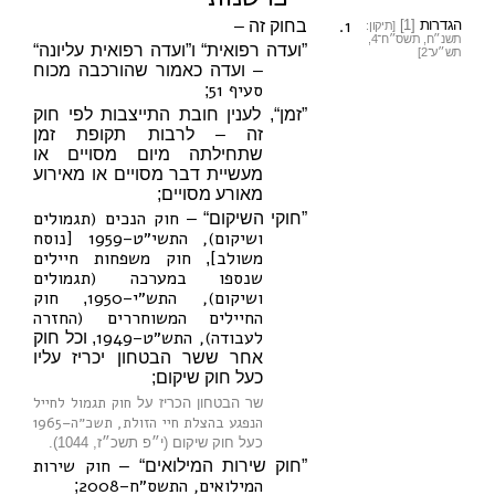
1.
הגדרות
[1]
בחוק זה –
[תיקון:
תשנ״ח, תשס״ח־4,
”ועדה רפואית“ ו”ועדה רפואית עליונה“
תש״ע־2]
– ועדה כאמור שהורכבה מכוח
סעיף 51
;
”זמן“, לענין חובת התייצבות לפי חוק
זה – לרבות תקופת זמן
שתחילתה מיום מסויים או
מעשיית דבר מסויים או מאירוע
מאורע מסויים;
חוק הנכים (תגמולים
”חוקי השיקום“ –
ושיקום), התשי״ט–1959 [נוסח
משולב]
חוק משפחות חיילים
,
שנספו במערכה (תגמולים
ושיקום), התש״י–1950
חוק
,
החיילים המשוחררים (החזרה
לעבודה), התש״ט–1949
, וכל חוק
אחר ששר הבטחון יכריז עליו
כעל חוק שיקום;
חוק תגמול לחייל
שר הבטחון הכריז על
הנפגע בהצלת חיי הזולת, תשכ״ה–1965
כעל חוק שיקום (י״פ תשכ״ז, 1044).
חוק שירות
”חוק שירות המילואים“ –
המילואים, התשס״ח–2008
;