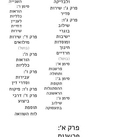
ולבדיקה
השנייה
סימן ו׳:
פרק ג׳: שירות
הוראות
סדיר
כלליות
פרק ג׳1:
לעניין
שילוב
דחיית
בוגרי
שירות
ישיבות
פרק ד׳: שירות
ומוסדות
מילואים
חינוך
(בוטל)
חרדיים
פרק ה׳:
(בוטל)
הוראות
סימן א׳:
כלליות
פרשנות
פרק ו׳:
ותחולה
עבירות
סימן ב׳:
וסדרי דין
תקופת
ההסתגלות
פרק ו׳1: פיקוח
הראשונה
פרק ז׳: דרכי
סימן ג׳:
ביצוע
שילוב
תוספת
בתעסוקה
לוח השוואה
פרק א׳:
פרשנות