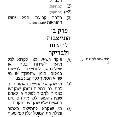
העברי;
(2)
(נמחקה);
(2א)
(נמחקה);
(3)
בדבר קביעת הגיל יחולו
שבתוספת
ההוראות
.
פרק ב׳:
התייצבות
לרישום
ולבדיקה
3.
התייצבות לרישום
(א)
פוקד רשאי, בצו, לקרוא לכל
[3]
מיועד לשירות בטחון או
יוצא־צבא להתייצב לרישום
במקום ובזמן שהפוקד או מי
שהוא הסמיך לכך קבע בצו.
(ב)
מי שנקרא להתייצב כאמור חייב
להתייצב במקום ובזמן שנקבעו
כאמור ולמסור לפוקד או לאדם
שמינה הפוקד לכך את הפרטים
הנוגעים אליו שנקבעו בתקנות.
(ג)
מי שנקרא להתייצב כאמור
ומילא את המוטל עליו לפי סעיף