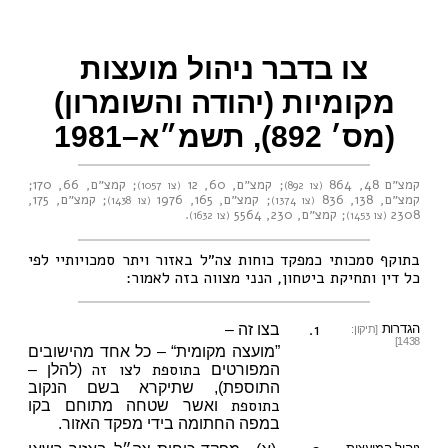
צו בדבר ניהול מועצות
מקומיות (יהודה והשומרון)
(מס׳ 892), תשמ״א–1981
קמצ״ם 48, 864
;
קמצ״ם, 60, 12
;
קמצ״ם, 66, 170
;
(צו 892)
(צו 1057)
קמצ״ם, 138, 836
;
קמצ״ם, 165, 1976
;
קמצ״ם, 175,
(צו 1374)
(צו 1438)
2308
;
קמצ״ם, 230, 5564
.
(צו 1453)
(צו 1632)
בתוקף סמכותי כמפקד כוחות צה״ל באזור ויתר סמכויותיי לפי
כל דין ותחיקת ביטחון, הנני מצווה בזה לאמור:
1.
הגדרות
בצו זה –
[תיקון:
1438]
”מועצה מקומית“ – כל אחד מהישובים
בתוספת לצו זה
המפורטים
(להלן –
התוספת), שתיקרא בשם הנקוב
בתוספת
ואשר שטחה מתוחם בקו
במפה החתומה בידי מפקד האזור.