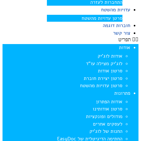
התחברות לעזרה
עדויות מהשטח
סרטן עדויות מהשטח
חוברות דוגמה
צור קשר
תפריט
אודות
אודות לוג’יק
לוג’יק מצילה עו”ד
סרטון אודות
סרטון יצירת חוברת
סרטון עדויות מהשטח
פתרונות
אודות הפתרון
סרטון אודותינו
מודולים ופונקציות
לעסקים אחרים
החנות של לוג’יק
החתימה הדיגיטלית של EasyDoc