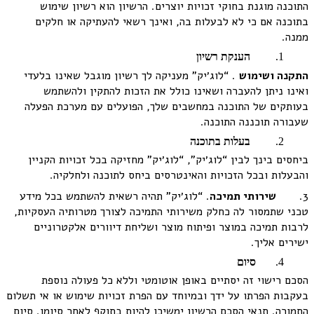
התוכנה מוגנת בחוקי זכויות יוצרים. הרשיון הוא רשיון שימוש
בתוכנה אם כי לא לבעלות בה, ואינך רשאי להעתיקה או חלקים
ממנה.
הענקת רשיון
התקנה ושימוש
. “לוג׳יק” מעניקה לך רשיון מוגבל שאינו בלעדי
ואינו ניתן להעברה ושאינו כולל את הזכות להתקין ולהשתמש
בעותקים של התוכנה במחשבים שלך, הפועלים עם מערכת הפעלה
שעבורה תוכננה התוכנה.
בעלות בתוכנה
ביחסים בינך לבין “לוג׳יק”, “לוג׳יק” מחזיקה בכל זכויות הקניין
והבעלות ובכל הזכויות והאינטרסים ביחס לתוכנה ולחלקיה.
3.
שירותי תמיכה
. “לוג׳יק” תהיה רשאית להשתמש בכל מידע
טכני שתמסור לה כחלק משירותי התמיכה לצורך מטרותיה העסקיות,
לרבות תמיכה במוצר ופיתוח מוצר ושליחת דיוורים אלקטרוניים
ישירים אליך.
סיום
הסכם רישוי זה יסתיים באופן אוטומטי וללא כל פעולה נוספת
בעקבות הפרתו על ידך ובמיוחד עם הפרת זכויות שימוש או אי תשלום
התמורה. תנאי הסכם הרשיון ימשיכו להיות בתוקף לאחר סיומו. סיום