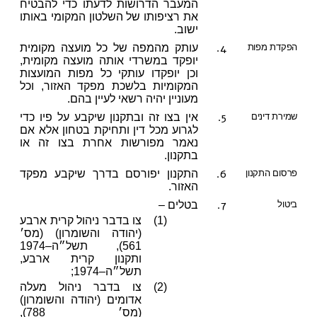
המעבר הדרושות לדעתו כדי להבטיח
את רציפותו של השלטון המקומי באותו
ישוב.
4.
הפקדת מפות
עותק מהמפה של כל מועצה מקומית
יופקד במשרדי אותה מועצה מקומית,
וכן יופקדו עותקי כל מפות המועצות
המקומיות בלשכת מפקד האזור, וכל
מעוניין יהיה רשאי לעיין בהם.
5.
שמירת דינים
אין בצו זה ובתקנון שיקבע על פיו כדי
לגרוע מכל דין ותחיקת בטחון אלא אם
נאמר מפורשות אחרת בצו זה או
בתקנון.
6.
פרסום התקנון
התקנון יפורסם בדרך שיקבע מפקד
האזור.
7.
ביטול
בטלים –
(1)
צו בדבר ניהול קרית ארבע
(יהודה והשומרון) (מס׳
561), תשל״ה–1974
ותקנון קרית ארבע,
תשל״ה–1974;
(2)
צו בדבר ניהול מעלה
אדומים (יהודה והשומרון)
(מס׳ 788),