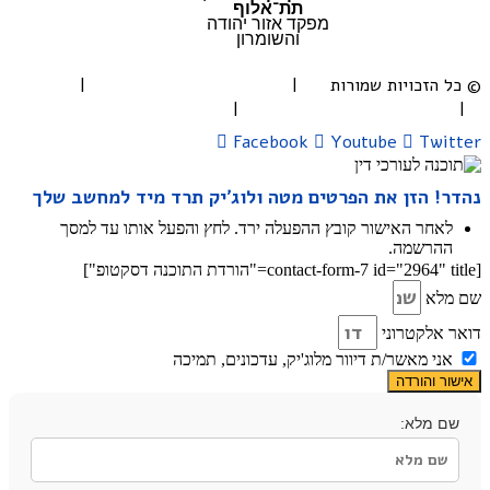
תת־אלוף
מפקד אזור יהודה
והשומרון
© כל הזכויות שמורות |
תקנון ותנאי השימוש
|
בלוג
|
להורדת מדריך השימוש
|
הצהרת נגישות
Facebook
Youtube
Twitter
נהדר! הזן את הפרטים מטה ולוג׳יק תרד מיד למחשב שלך
לאחר האישור קובץ ההפעלה ירד. לחץ והפעל אותו עד למסך
ההרשמה.
[contact-form-7 id="2964" title="הורדת התוכנה דסקטופ"]
שם מלא
דואר אלקטרוני
אני מאשר/ת דיוור מלוג'יק, עדכונים, תמיכה
אישור והורדה
שם מלא: