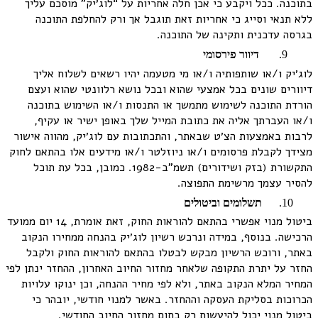
בתוכנה. ככל ויקבע כי אכן חלה אחריות על “לוג׳יק” מוסכם עליך
ללא תנאי וסייג כי אחריות זאת תוגבל אך ורק להחלפת התוכנה
בגרסה עדכנית ותקינה של התוכנה.
דיוור פירסומי
לוג׳יק ו/או שותפותיה ו/או מי מטעמה יהיו רשאים לשלוח אליך
דיוורים שונים בכל אמצעי שהוא ובכל נושא רלוונטי שהוא ועצם
הורדת התוכנה לשימוש מתמשך או התנסות ו/או השימוש בתוכנה
ו/או העברתך אליה את כתובת המייל שלך באופן ישיר או עקיף,
לרבות באמצעות הצ׳ט שבאתר, והתכתובות עם לוג׳יק, מהווה אישור
מצידך לקבלת פרסומים ו/או ניוזלטר ו/או מידעים אלו בהתאם לחוק
התקשורת (בזק ושידורים) תשמ”ב-1982. כמובן, בכל עת תוכל
להסיר עצמך מרשימת התפוצה.
תשלומים וביטולים
ביטול מנוי אפשרי בהתאם להוראות החוק, זאת אומרת, 14 יום ממועד
הרכישה. בנוסף, במידה ונרכש רשיון לוג׳יק בהנחה ממחירו הנקוב
באתר, ורוכש הרשיון מבקש לבטלו בהתאם להוראות החוק ולקבל
החזר על יתרת התקופה שלאחר מחזור החיוב האחרון, ההחזר ינתן לפי
המחיר המלא הנקוב באתר, ולא לפי מחיר ההנחה, וכן ינוקו עלויות
הכרוכות בסליקת העסקה וההחזר. באשר למנוי חודשי, יובהר כי
ביטול מנוי יכול להיעשות רק בתום מחזור החיוב החודשי.