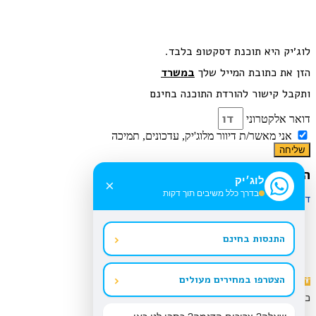
לוג׳יק היא תוכנת דסקטופ בלבד.
הזן את כתובת המייל שלך
במשרד
ותקבל קישור להורדת התוכנה בחינם
דואר אלקטרוני
אני מאשר/ת דיוור מלוג'יק, עדכונים, תמיכה
שליחה
הודעה נשלחת..
לוג׳יק
×
בדרך כלל משיבים תוך דקות
דילוג לתוכן
‹
התנסות בחינם
‹
הצטרפו במחירים מעולים
פתח
סרגל
כלי נגישות
נגישות