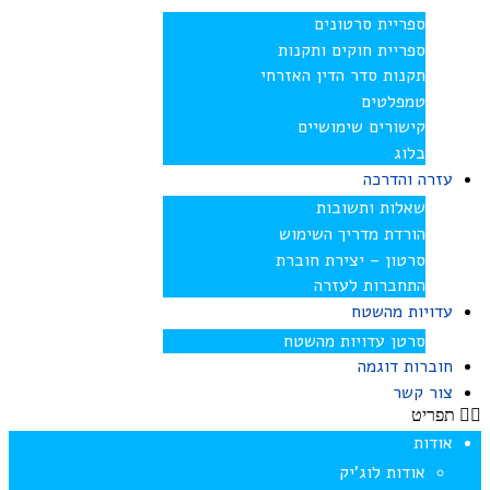
ספריית סרטונים
ספריית חוקים ותקנות
תקנות סדר הדין האזרחי
טמפלטים
קישורים שימושיים
בלוג
עזרה והדרכה
שאלות ותשובות
הורדת מדריך השימוש
סרטון – יצירת חוברת
התחברות לעזרה
עדויות מהשטח
סרטן עדויות מהשטח
חוברות דוגמה
צור קשר
תפריט
אודות
אודות לוג’יק