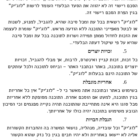
הסכם רישוי זה לא יהווה את הסעד הבלעדי העומד לרשות “לוג׳יק”
בגין הפרת הסכם רישוי זה.
“לוג׳יק” רשאית בכל עת ומכל סיבה שהיא, להגביל, למנוע, לשנות
או לבטל מאפייני התוכנה ללא הודעה מראש. “לוג׳יק” שומרת לעצמה
את הזכות לחדול ממתן תמידה ושרות לתוכנה בכל עת ומכל סיבה
שהיא על פי שיקול דעתה הבלעדי..
זכויות יוצרים
כל זכות, זכות קניין ואינטרס, לרבות, אך מבלי להגביל, זכויות
יוצרים בתוכנה, באתר ובתכני האתר – וביחס לתוכנה ולכל עותקים
של התוכנה הינם בבעלות “לוג׳יק”.
אחריות מוגבלת
בשימוש באתר ובתוכנה אתה מאשר כי ל- “לוג׳יק” אין כל אחריות
בגין התוכנה, למעט אם הוסכם אחרת. התוכנה מסופקת ללא אחריות
מכל סוגו היא אינה מתחייבת שהתוכנה תהיה נקייה מפגמים וכי הסיכון
הנובע משימוש בתוכנה יהיה כולו על אחריותך.
הגבלת חבויות
“לוג׳יק” וכל עובדיה, מנהליה, נושאי המשרה בה והחברות הקשורות
אליה לא יישאו באחריות ולא יהיו חבים בגין כל נזק שהוא הקשור