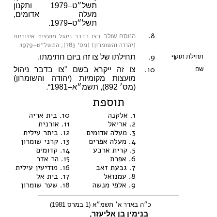
תשל״ט–1979 ותקנון
מעלה אדומים,
תשל״ט–1979.
8.
בצו בדבר ניהול מועצות איזוריות
הנוסח שולב
(יהודה והשומרון) (מס׳ 783), התשל״ט–1979
.
9.
תחילת תוקף
תחילתו של צו זה ביום חתימתו.
10.
שם
צו זה ייקרא בשם ”צו בדבר ניהול
מועצות מקומיות (יהודה והשומרון)
(מס׳ 892), תשמ״א–1981“.
תוספת
1.
אלקנה
10.
בית אריה
2.
אריאל
11.
אורנית
3.
מעלה אדומים
12.
ביתר עילית
4.
מעלה אפרים
13.
קרני שומרון
5.
קרית ארבע
14.
קדומים
6.
אפרת
15.
הר אדר
7.
גבעת זאב
16.
מודיעין עילית
8.
עמנואל
17.
בית אל
9.
אלפי מנשה
18.
שער שומרון
כ״ה באדר א׳ תשמ״א (1 במרס 1981)
בנימין בן אליעזר,