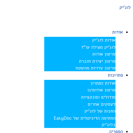
לוג'יק
אודות
אודות לוג’יק
לוג’יק מצילה עו”ד
סרטון אודות
סרטון יצירת חוברת
סרטון עדויות מהשטח
פתרונות
אודות הפתרון
סרטון אודותינו
מודולים ופונקציות
לעסקים אחרים
החנות של לוג’יק
החתימה הדיגיטלית של EasyDoc
בלוג’יק
הספריה