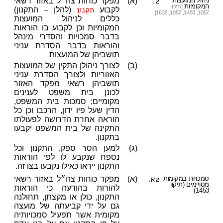
2.
ניהול המועצות
(א)
מפקד כוחות צה״ל באזור רשאי
המקומיות
[תיקון:
תקנון
לקבוע
(להלן – התקנון)
1057, 1453, 1057, 1632]
כללים לניהול המועצות
המקומיות וכן לקבוע בו הוראות
בדבר סמכויות והסדרי מינהל
והוראות בדבר הסדרת עניני
תושביהן של המועצות
(ב)
לצורך ניהולן התקין של המועצות
האזוריות ולצורך הסדרת עניני
תושביהן רשאי מפקד האזור
לכונן בית משפט לענינים
מקומיים; סמכות בית המשפט,
הדין שעל פיו ידון, הרכבו וכן כל
הוראה אחרת הדרושה לפעולתו
התקינה של בית המשפט יקבעו
בתקנון.
(ג)
למען הסר ספק, התקנון וכל
נספח שנקבע לו לפי הוראות
התקנון ייראו כאילו נקבעו בצו זה.
2א.
סמכויות במקומות
(א)
מפקד כוחות צה״ל באזור רשאי
מסויימים (תיקון
להורות בהודעה כי הוראות
1453)
התקנון, כולן או מקצתן, תחולנה
גם על ידי קביעתה של מועצה
מקומית אשר תפעיל סמכויותיה