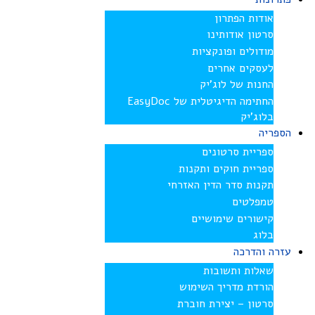
אודות הפתרון
סרטון אודותינו
מודולים ופונקציות
לעסקים אחרים
החנות של לוג’יק
החתימה הדיגיטלית של EasyDoc
בלוג’יק
הספריה
ספריית סרטונים
ספריית חוקים ותקנות
תקנות סדר הדין האזרחי
טמפלטים
קישורים שימושיים
בלוג
עזרה והדרכה
שאלות ותשובות
הורדת מדריך השימוש
סרטון – יצירת חוברת