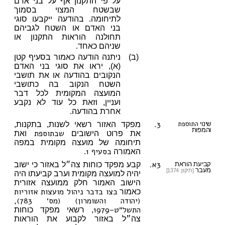
על פי התקנון אף על בני אדם
שבשטח המצוי בסמוך
לתיחומה. בהודעה ייקבעו סוגי
בני האדם או השטח לגביהם
תחולנה הוראות התקנון או
שניהם כאחד.
(ב)
ניתנה הודעה כאמור בסעיף קטן
(א), יראו את סוגי בני האדם
הנקובים בהודעה או את תושבי
השטח הנקוב בה כתושבי
המועצה המקומית לכל דבר
ועניין, וזאת כל עוד לא נקבע
אחרת בהודעה.
3.
התוספת
שינוי
מפקד האזור רשאי לשנות, בתקנות,
והמפות
שבתוספת
את פרוט הישובים
ואת
תיחומה של מועצה מקומית במפה
בסעיף 1
האמורה
.
3א.
קביעת הוראת
קבע מפקד כוחות צה״ל באזור כי ישוב
מעבר
[תיקון: 1374]
יהיה למועצה מקומית וערב קביעתו היה
הישוב האמור חלק ממועצה אזורית
בצו בדבר ניהול מועצות אזוריות
כאמור
(יהודה והשומרון) (מס׳ 783),
התשל״ט–1979
, רשאי מפקד כוחות
צה״ל באזור לקבוע את הוראות