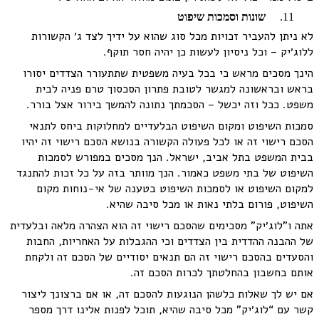
שונות וסמכות שיפוט
לא ניתן להעביר זכויות מכל סוג שהוא על ידיך לצד ג׳ הקשורות
ללוג׳יק – וכל ניסיון לעשות כן יהיה חסר תוקף.
הינך מסכים מראש כי בכל בעיה משפטית שתתעורר הצדדים יסורו
בראש ובראשונה למגשר לטובת פתרון הסכסוך טרם פניה לבית
משפט. ככל וזה יכשל – הסכמתך נתונה להמשך בירור אצל בורר.
סמכות השיפוט ומקום השיפוט הבלעדיים למחלוקות ביחס לתנאי
הסכם רישוי זה או לכל פעולה הקשורה בנושא הסכם רישוי זה יהיו
בבית המשפט בתל אביב, ישראל. הנך מסכים במפורש לסמכות
השיפוט של בתי משפט כאמור. הנך מוותר בזה על כל זכות להתנגד
למקום השיפוט או לסמכות השיפוט בטענה של אי-נוחות מקום
השיפוט, פורום בלתי נאות או מכל סיבה שהיא.
אתה ו”לוג׳יק” מסכימים שהסכם רישוי זה הוא הצהרה מלאה ובלעדית
של ההבנה ההדדית בין הצדדים וכי ההגבלות על האחריות, החבות
והסעדים בהסכם רישוי זה הם תנאים יסודיים של הסכם זה ולקחת
אותם בחשבון בהחלטתך לכרות הסכם זה.
אם יש לך שאלות כלשהן הנוגעות להסכם זה, או אם ברצונך ליצור
קשר עם “לוג׳יק” מכל סיבה שהיא, תוכל לפנות אלינו דרך מספר