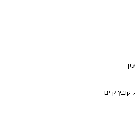
מך
 קובץ קיים