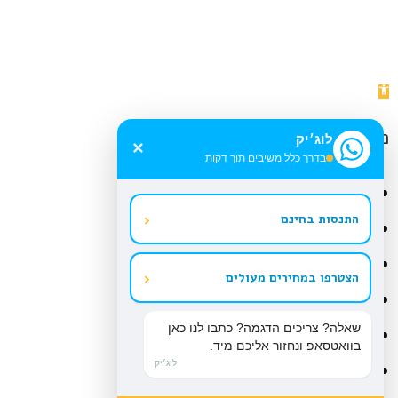
פתח
סרגל
נגישות
כלי נגישות
לוג׳יק
×
בדרך כלל משיבים תוך דקות
הגדל טקסט
‹
התנסות בחינם
הקטן טקסט
גווני אפור
‹
הצטרפו במחירים מעולים
ניגודיות גבוהה
שאלה? צריכים הדגמה? כתבו לנו כאן
ניגודיות הפוכה
בוואטסאפ ונחזור אליכם מיד.
רקע בהיר
לוג׳יק