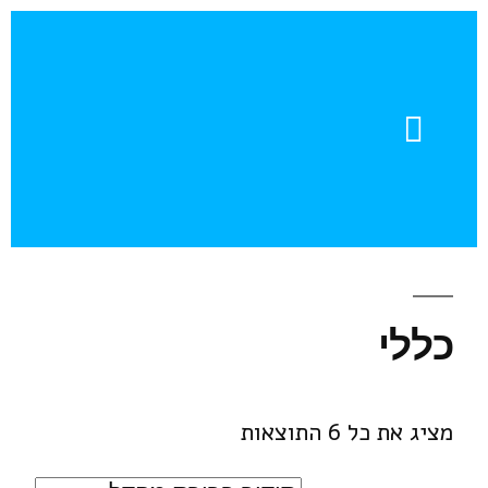
צור קשר
חוברות דוגמה
עזרה והדרכה
עדויות מהשטח
כללי
מציג את כל 6 התוצאות