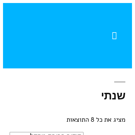
צור קשר
חוברות דוגמה
עזרה והדרכה
עדויות מהשטח
שנתי
מציג את כל 8 התוצאות