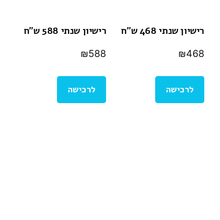
רישיון שנתי 468 ש”ח
רישיון שנתי 588 ש”ח
₪
588
₪
468
לרכישה
לרכישה
© כל הזכויות שמורות |
תקנון ותנאי השימוש