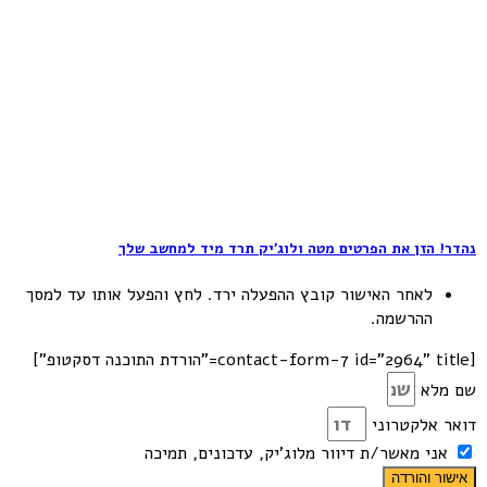
נהדר! הזן את הפרטים מטה ולוג׳יק תרד מיד למחשב שלך
לאחר האישור קובץ ההפעלה ירד. לחץ והפעל אותו עד למסך
ההרשמה.
[contact-form-7 id="2964" title="הורדת התוכנה דסקטופ"]
שם מלא
דואר אלקטרוני
אני מאשר/ת דיוור מלוג'יק, עדכונים, תמיכה
אישור והורדה