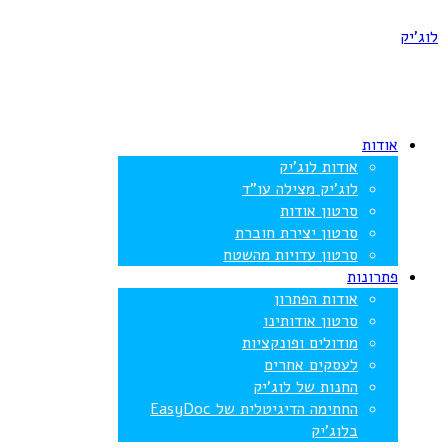
לוג'יק
אודות
אודות לוג’יק
לוג’יק מצילה עו”ד
סרטון אודות
סרטון יצירת חוברת
סרטון עדויות מהשטח
פתרונות
אודות הפתרון
סרטון אודותינו
מודולים ופונקציות
לעסקים אחרים
החנות של לוג’יק
החתימה הדיגיטלית של EasyDoc
בלוג’יק