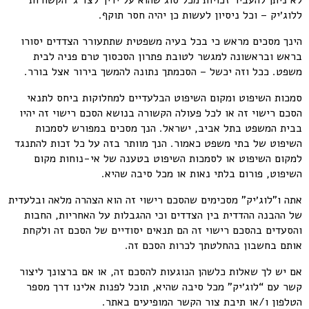
ללוג׳יק – וכל ניסיון לעשות כן יהיה חסר תוקף.
הינך מסכים מראש כי בכל בעיה משפטית שתתעורר הצדדים יסורו
בראש ובראשונה למגשר לטובת פתרון הסכסוך טרם פניה לבית
משפט. ככל וזה יכשל – הסכמתך נתונה להמשך בירור אצל בורר.
סמכות השיפוט ומקום השיפוט הבלעדיים למחלוקות ביחס לתנאי
הסכם רישוי זה או לכל פעולה הקשורה בנושא הסכם רישוי זה יהיו
בבית המשפט בתל אביב, ישראל. הנך מסכים במפורש לסמכות
השיפוט של בתי משפט כאמור. הנך מוותר בזה על כל זכות להתנגד
למקום השיפוט או לסמכות השיפוט בטענה של אי-נוחות מקום
השיפוט, פורום בלתי נאות או מכל סיבה שהיא.
אתה ו”לוג׳יק” מסכימים שהסכם רישוי זה הוא הצהרה מלאה ובלעדית
של ההבנה ההדדית בין הצדדים וכי ההגבלות על האחריות, החבות
והסעדים בהסכם רישוי זה הם תנאים יסודיים של הסכם זה ולקחת
אותם בחשבון בהחלטתך לכרות הסכם זה.
אם יש לך שאלות כלשהן הנוגעות להסכם זה, או אם ברצונך ליצור
קשר עם “לוג׳יק” מכל סיבה שהיא, תוכל לפנות אלינו דרך מספר
הטלפון ו/או תיבת צור הקשר המופיעים באתר.