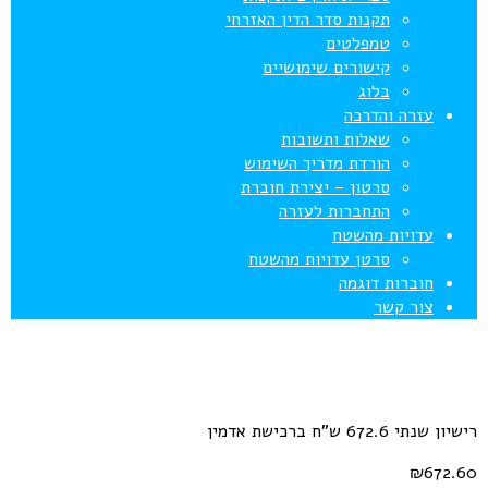
תקנות סדר הדין האזרחי
טמפלטים
קישורים שימושיים
בלוג
עזרה והדרכה
שאלות ותשובות
הורדת מדריך השימוש
סרטון – יצירת חוברת
התחברות לעזרה
עדויות מהשטח
סרטן עדויות מהשטח
חוברות דוגמה
צור קשר
רישיון שנתי 672.6 ש”ח ברכישת אדמין
₪
672.60