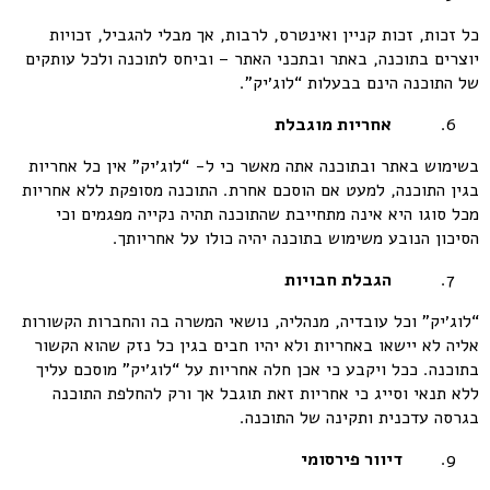
כל זכות, זכות קניין ואינטרס, לרבות, אך מבלי להגביל, זכויות
יוצרים בתוכנה, באתר ובתכני האתר – וביחס לתוכנה ולכל עותקים
של התוכנה הינם בבעלות “לוג׳יק”.
אחריות מוגבלת
בשימוש באתר ובתוכנה אתה מאשר כי ל- “לוג׳יק” אין כל אחריות
בגין התוכנה, למעט אם הוסכם אחרת. התוכנה מסופקת ללא אחריות
מכל סוגו היא אינה מתחייבת שהתוכנה תהיה נקייה מפגמים וכי
הסיכון הנובע משימוש בתוכנה יהיה כולו על אחריותך.
הגבלת חבויות
“לוג׳יק” וכל עובדיה, מנהליה, נושאי המשרה בה והחברות הקשורות
אליה לא יישאו באחריות ולא יהיו חבים בגין כל נזק שהוא הקשור
בתוכנה. ככל ויקבע כי אכן חלה אחריות על “לוג׳יק” מוסכם עליך
ללא תנאי וסייג כי אחריות זאת תוגבל אך ורק להחלפת התוכנה
בגרסה עדכנית ותקינה של התוכנה.
דיוור פירסומי