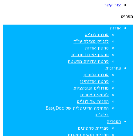
צור קשר
תפריט
אודות
אודות לוג’יק
לוג’יק מצילה עו”ד
סרטון אודות
סרטון יצירת חוברת
סרטון עדויות מהשטח
פתרונות
אודות הפתרון
סרטון אודותינו
מודולים ופונקציות
לעסקים אחרים
החנות של לוג’יק
החתימה הדיגיטלית של EasyDoc
בלוג’יק
הספריה
ספריית סרטונים
ספריית חוקים ותקנות