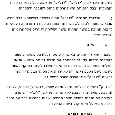
ביחסים בינך לבין “לוג׳יק”, “לוג׳יק” מחזיקה בכל זכויות הקניין
והבעלות ובכל הזכויות והאינטרסים ביחס לתוכנה ולחלקיה.
3.
שירותי תמיכה
. “לוג׳יק” תהיה רשאית להשתמש בכל מידע
טכני שתמסור לה כחלק משירותי התמיכה לצורך מטרותיה העסקיות,
לרבות תמיכה במוצר ופיתוח מוצר ושליחת דיוורים אלקטרוניים
ישירים אליך.
סיום
הסכם רישוי זה יסתיים באופן אוטומטי וללא כל פעולה נוספת
בעקבות הפרתו על ידך ובמיוחד עם הפרת זכויות שימוש או אי
תשלום התמורה. תנאי הסכם הרשיון ימשיכו להיות בתוקף לאחר
סיומו. סיום הסכם רישוי זה לא יהווה את הסעד הבלעדי העומד
לרשות “לוג׳יק” בגין הפרת הסכם רישוי זה.
“לוג׳יק” רשאית בכל עת ומכל סיבה שהיא, להגביל, למנוע, לשנות
או לבטל מאפייני התוכנה ללא הודעה מראש. “לוג׳יק” שומרת
לעצמה את הזכות לחדול ממתן תמידה ושרות לתוכנה בכל עת ומכל
סיבה שהיא על פי שיקול דעתה הבלעדי..
זכויות יוצרים