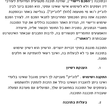
ובתוכנה [“
הסכם רישוי
“], שהינה תוכנה מקצועית המיועדת לעורכי
דין ועסקים ולא לשימוש אישי שאינו עסקי, הוא הסכם בינך לבין
לוג׳יק ו/או מי מטעמה [להלן ״לוג׳יק״]. בגלישה באתר ובהתקנת
התוכנה אתה נותן הסכמתך ומחויבותך לתנאי הסכם זה. לצורך הסכם
שימוש ורישוי זה, הגדרת האתר והתוכנה כוללים את קוד התוכנה
מאגרי הנתונים, נתוניה ואת כל החומר הקשור אליה, תיעודה
והאמצעים החומריים הקשורים בה, לרבות התכנים שבאתר האינטרנט
שבכותרת (״
ה
אתר
״).
התוכנה מוגנת בחוקי זכויות יוצרים. הרשיון הוא רשיון שימוש
בתוכנה אם כי לא לבעלות בה, ואינך רשאי להעתיקה או חלקים
ממנה.
הענקת רשיון
התקנה ושימוש
. “לוג׳יק” מעניקה לך רשיון מוגבל שאינו בלעדי
ואינו ניתן להעברה ושאינו כולל את הזכות להתקין ולהשתמש
בעותקים של התוכנה במחשבים שלך, הפועלים עם מערכת הפעלה
שעבורה תוכננה התוכנה.
בעלות בתוכנה