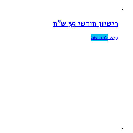
רישיון חודשי 39 ש”ח
לרכישה
₪
39