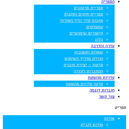
הספריה
ספריית סרטונים
ספריית חוקים ותקנות
תקנות סדר הדין האזרחי
טמפלטים
קישורים שימושיים
בלוג
עזרה והדרכה
שאלות ותשובות
הורדת מדריך השימוש
סרטון – יצירת חוברת
התחברות לעזרה
עדויות מהשטח
סרטן עדויות מהשטח
חוברות דוגמה
צור קשר
תפריט
אודות
אודות לוג’יק