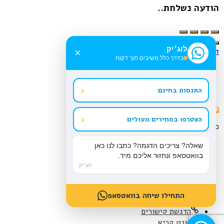
הודעה נשלחת..
לוג׳יק
דילוג לתוכן
×
בדרך כלל משיבים תוך דקות
‹
התנסות בחינם
פתח
סרגל
‹
הצטרפו במחירים מעולים
נגישות
כלי נגישות
הגדל טקסט
שאלה? צריכים הדגמה? כתבו לנו כאן
הקטן טקסט
בוואטסאפ ונחזור אליכם מיד.
גווני אפור
לוג׳יק
ניגודיות גבוהה
ניגודיות הפוכה
התחילו שיחה בוואטסאפ
רקע בהיר
הדגשת קישורים
פונט קריא