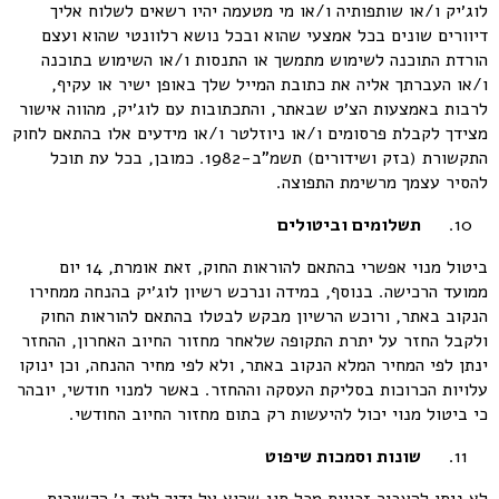
לוג׳יק ו/או שותפותיה ו/או מי מטעמה יהיו רשאים לשלוח אליך
דיוורים שונים בכל אמצעי שהוא ובכל נושא רלוונטי שהוא ועצם
הורדת התוכנה לשימוש מתמשך או התנסות ו/או השימוש בתוכנה
ו/או העברתך אליה את כתובת המייל שלך באופן ישיר או עקיף,
לרבות באמצעות הצ׳ט שבאתר, והתכתובות עם לוג׳יק, מהווה אישור
מצידך לקבלת פרסומים ו/או ניוזלטר ו/או מידעים אלו בהתאם לחוק
התקשורת (בזק ושידורים) תשמ”ב-1982. כמובן, בכל עת תוכל
להסיר עצמך מרשימת התפוצה.
תשלומים וביטולים
ביטול מנוי אפשרי בהתאם להוראות החוק, זאת אומרת, 14 יום
ממועד הרכישה. בנוסף, במידה ונרכש רשיון לוג׳יק בהנחה ממחירו
הנקוב באתר, ורוכש הרשיון מבקש לבטלו בהתאם להוראות החוק
ולקבל החזר על יתרת התקופה שלאחר מחזור החיוב האחרון, ההחזר
ינתן לפי המחיר המלא הנקוב באתר, ולא לפי מחיר ההנחה, וכן ינוקו
עלויות הכרוכות בסליקת העסקה וההחזר. באשר למנוי חודשי, יובהר
כי ביטול מנוי יכול להיעשות רק בתום מחזור החיוב החודשי.
שונות וסמכות שיפוט
לא ניתן להעביר זכויות מכל סוג שהוא על ידיך לצד ג׳ הקשורות