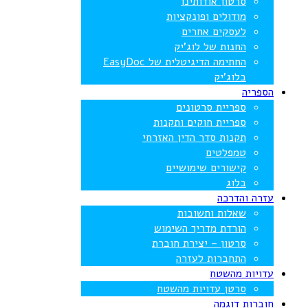
סרטון אודותינו
מודולים ופונקציות
לעסקים אחרים
החנות של לוג’יק
החתימה הדיגיטלית של EasyDoc
בלוג’יק
הספריה
ספריית סרטונים
ספריית חוקים ותקנות
תקנות סדר הדין האזרחי
טמפלטים
קישורים שימושיים
בלוג
עזרה והדרכה
שאלות ותשובות
הורדת מדריך השימוש
סרטון – יצירת חוברת
התחברות לעזרה
עדויות מהשטח
סרטן עדויות מהשטח
חוברות דוגמה