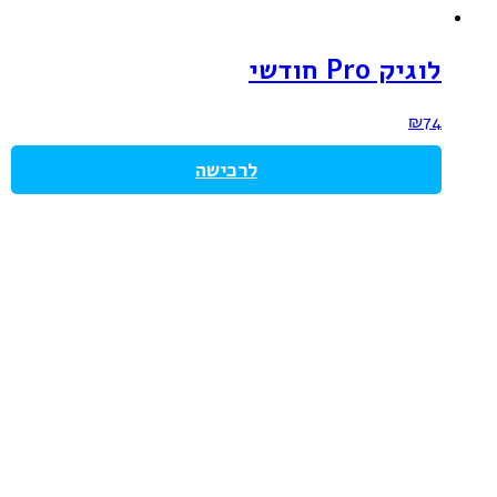
לוגיק Pro חודשי
₪
74
לרכישה