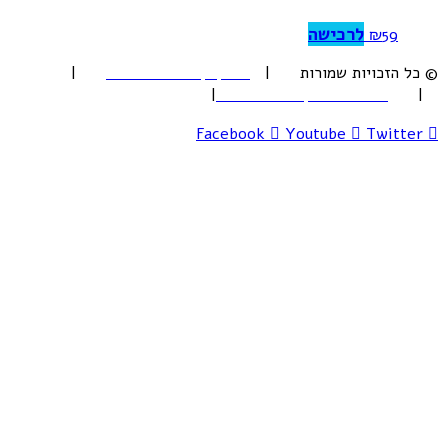
לרכישה
₪
59
© כל הזכויות שמורות |
תקנון ותנאי השימוש
|
בלוג
|
להורדת מדריך השימוש
|
הצהרת נגישות
Facebook
Youtube
Twitter