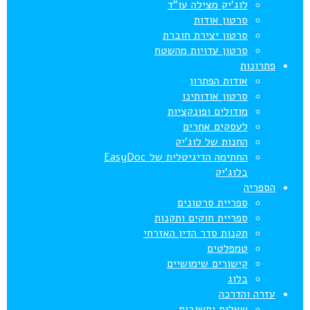
לוג’יק מצילה עו”ד
סרטון אודות
סרטון יצירת חוברת
סרטון עדויות מהשטח
פתרונות
אודות הפתרון
סרטון אודותינו
מודולים ופונקציות
לעסקים אחרים
החנות של לוג’יק
החתימה הדיגיטלית של EasyDoc
בלוג’יק
הספריה
ספריית סרטונים
ספריית חוקים ותקנות
תקנות סדר הדין האזרחי
טמפלטים
קישורים שימושיים
בלוג
עזרה והדרכה
שאלות ותשובות