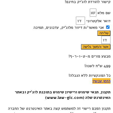
קישור להורדת לוג׳יק בחינם!
שם מלא
דואר אלקטרוני
אני מאשר/ת דיוור מלוג'יק, עדכונים, תמיכה
שליחה
אשר והמשך גלישה
מבצע פורים מ-ט-ו-ר-ף!
499 ש״ח לשנה!
כל הפונקציות ללא הגבלה!
הזמן עכשיו
תקנון, תנאי שימוש ורישיון שימוש בתוכנת לוג׳יק ובאתר
האינטרנט שלה (www.law-gic.com)
תקנון הסכם רישוי זה למשתמש קצה באתר האינטרנט של החברה